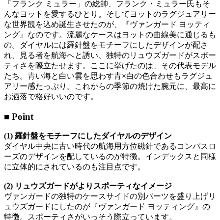
「フランク ミュラー」の総帥、フランク・ミュラー氏もそ
んなヨットを愛するひとり。そしてヨットのラグジュアリー
な世界観を込め誕生させたのが、『ヴァンガード ヨッティ
ング』なのです。流麗なケースはヨットの曲線美に通じるも
の。ダイヤルには羅針盤をモチーフにしたデザインが配さ
れ、見る者を航海へと誘い、独特のリュウズガードがスポー
ティさを際立たせます。ここに挙げたのは、その代表モデル
たち。青い海と白い雲を思わす青×白の色合わせもラグジュ
アリー感たっぷり。これからの季節の焼けた腕元に、最高に
お洒落で格好いいのです。
■ Point
(1) 羅針盤をモチーフにした
ダイヤルのデザイン
ダイヤル中央に古い時代の航海用方位磁針であるコンパスロ
ーズのデザインを配しているのが特徴。インデックスと同様
に立体的にされているのも注目点です。
(2) リュウズガードがよりスポーティなイメージ
ヴァンガードの独特のケースサイドの別パーツを盛り上げリ
ュウズガードにしたのが『ヴァンガード ヨッティング』の
特徴。スポーティさがいっそう際立っています。