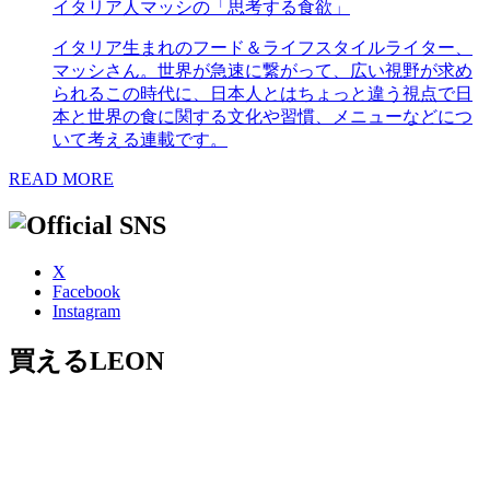
イタリア人マッシの「思考する食欲」
イタリア生まれのフード＆ライフスタイルライター、
マッシさん。世界が急速に繋がって、広い視野が求め
られるこの時代に、日本人とはちょっと違う視点で日
本と世界の食に関する文化や習慣、メニューなどにつ
いて考える連載です。
READ MORE
X
Facebook
Instagram
買えるLEON