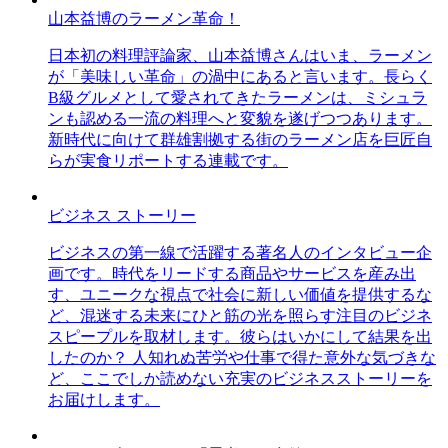
山本益博のラーメン革命！
日本初の料理評論家、山本益博さんはいま、ラーメン
が「美味しい革命」の渦中にあると言います。長らく
B級グルメとして愛されてきたラーメンは、ミシュラ
ンも認める一流の料理へと変貌を遂げつつあります。
新時代に向けて群雄割拠する街のラーメン店を巨匠自
らが実食リポートする連載です。
ビジネス ストーリー
ビジネスの第一線で活躍する著名人のインタビュー企
画です。時代をリードする商品やサービスを産み出
す、ユニークな視点で社会に新しい価値を提供するな
ど、混迷する未来にひと筋の光を照らす注目のビジネ
スピープルを取材します。彼らはいかにして結果を出
したのか？ 人知れぬ苦労や仕事で得た意外な気づきな
ど、ここでしか読めない充実のビジネスストーリーを
お届けします。