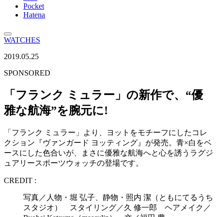
Pocket
Hatena
WATCHES
2019.05.25
SPONSORED
「フランク ミュラー」の新作で、“優
雅な航海”を腕元に!
「フランク ミュラー」より、ヨットをモチーフにしたコレ
クション『ヴァンガード ヨッティング』が発売。青×白をベ
ースにした色合いが、まさに優雅な航海へと心を誘うラグジ
ュアリースポーツウォッチの登場です。
CREDIT :
写真／人物・堀 弘子、静物・照内 潔（ともにてるうち
スタジオ） スタイリング／久 修一郎 ヘアメイク／