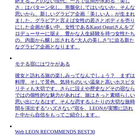
絶えることのない現代。一方で世間が求める「美し
さ」はパターン化し、形骸化してはいないか、そんな
思いから、新しいグラビア企画「美しい人」が生まれ
ました。グラビアと言えば女性の若さとボディを売り
にした企画が多い中、女性であるKaori Oguriさんをプ
ロデューサーに据え、豊かな人生経験を持つ女性たち
の、内面から醸し出される“大人の美しさ”に迫る新た
なグラビア企画となります。
モテる宿にはワケがある
彼女と訪れる旅の楽しみってなんでしょう？ まずは
料理、そして景色。気持ちのいい温泉と高いホスピタ
リティも大切です。さらに設えや歴史などその宿なら
ではの個性的な魅力があれば、旅はきっと素晴らしい
思い出になるはず。そんな恋するふたりの大切な旅時
間を演出する“ハズさない”宿を、LEONが実際に訪れ
た中から自信をもってご紹介します。
Web LEON RECOMMENDS BEST30