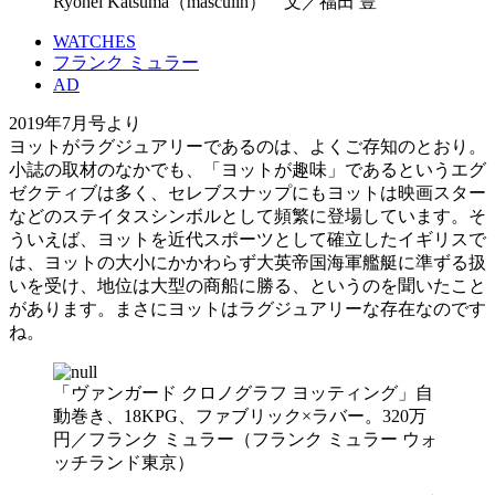
Ryohei Katsuma（masculin） 文／福田 豊
WATCHES
フランク ミュラー
AD
2019年7月号より
ヨットがラグジュアリーであるのは、よくご存知のとおり。
小誌の取材のなかでも、「ヨットが趣味」であるというエグ
ゼクティブは多く、セレブスナップにもヨットは映画スター
などのステイタスシンボルとして頻繁に登場しています。そ
ういえば、ヨットを近代スポーツとして確立したイギリスで
は、ヨットの大小にかかわらず大英帝国海軍艦艇に準ずる扱
いを受け、地位は大型の商船に勝る、というのを聞いたこと
があります。まさにヨットはラグジュアリーな存在なのです
ね。
「ヴァンガード クロノグラフ ヨッティング」自
動巻き、18KPG、ファブリック×ラバー。320万
円／フランク ミュラー（フランク ミュラー ウォ
ッチランド東京）