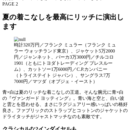
PAGE 2
夏の着こなしを最高にリッチに演出し
ます
時計320万円／フランク ミュラー（フランク ミュ
ラー ウォッチランド東京）、ジャケット5万2000
円／ジャンネット、パーカ3万3000円／チルコロ
1901（ともにトヨダトレーディング プレスルー
ム）、カットソー1万6000円／C.P.カンパニー
（トライステイト ジャパン）、サングラス7万
7000円／マツダ（オブジェ・イースト）
青×白は夏のリッチな着こなしの王道。そんな腕元に青×白
の『ヴァンガード ヨッティング』。青い海と空と、白い波
と雲とを思わせる、まさにラグジュアリー感いっぱいの格好
良さ。ファブリックのストラップとコットンのジャケットの
ドライタッチがジャストマッチなのも素敵です。
クラシカルな2インダイヤルも