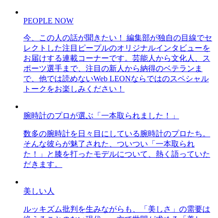
PEOPLE NOW
今、この人の話が聞きたい！ 編集部が独自の目線でセ
レクトした注目ピープルのオリジナルインタビューを
お届けする連載コーナーです。芸能人から文化人、ス
ポーツ選手まで、注目の新人から納得のベテランま
で、他では読めないWeb LEONならではのスペシャル
トークをお楽しみください！
腕時計のプロが選ぶ「一本取られました！」
数多の腕時計を日々目にしている腕時計のプロたち。
そんな彼らが魅了された、ついつい「一本取られ
た！」と膝を打ったモデルについて、熱く語っていた
だきます。
美しい人
ルッキズム批判を生みながらも、「美しさ」の需要は