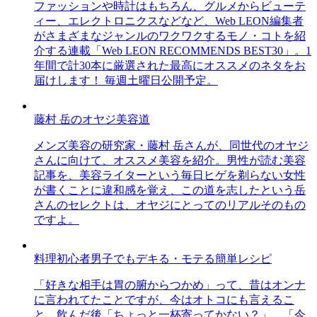
ファッションや時計はもちろん、グルメからビューテ
ィー、エレクトロニクスなどなど、Web LEON編集者
がさまざまなジャンルのワクワクするモノ・コトを紹
介する連載「Web LEON RECOMMENDS BEST30」。1
年間で計30本に厳選された最高にオススメのネタをお
届けします！ 毎週土曜日公開予定。
藤村 岳のオヤジ美容道
メンズ美容の研究家・藤村 岳さんが、同世代のオヤジ
さんに向けて、オススメ美容を紹介。男性が読む美容
記事を、美容ライターという毎日ヒゲを剃らない女性
が書くことに違和感を覚え、この道を志したという岳
さんのセレクトは、オヤジにとってのリアルそのもの
ですよ。
料理初心者男子でもデキる・モテる簡単レシピ
「好きな相手は胃の腑からつかめ」って、昔はオンナ
に言われてたことですが、今はオトコにも言えるこ
と。飲んだ後「ちょっと一杯寄ってかない？」、「今