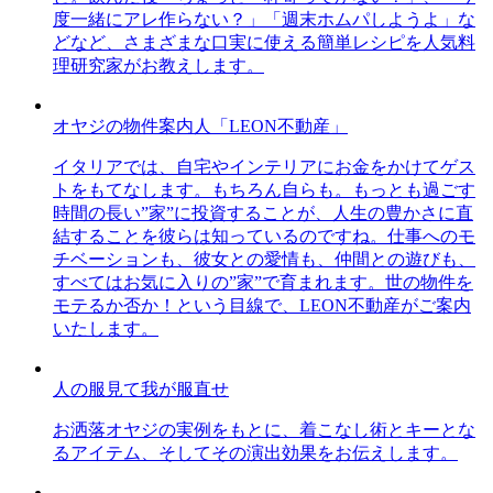
度一緒にアレ作らない？」「週末ホムパしようよ」な
どなど、さまざまな口実に使える簡単レシピを人気料
理研究家がお教えします。
オヤジの物件案内人「LEON不動産」
イタリアでは、自宅やインテリアにお金をかけてゲス
トをもてなします。もちろん自らも。もっとも過ごす
時間の長い”家”に投資することが、人生の豊かさに直
結することを彼らは知っているのですね。仕事へのモ
チベーションも、彼女との愛情も、仲間との遊びも、
すべてはお気に入りの”家”で育まれます。世の物件を
モテるか否か！という目線で、LEON不動産がご案内
いたします。
人の服見て我が服直せ
お洒落オヤジの実例をもとに、着こなし術とキーとな
るアイテム、そしてその演出効果をお伝えします。