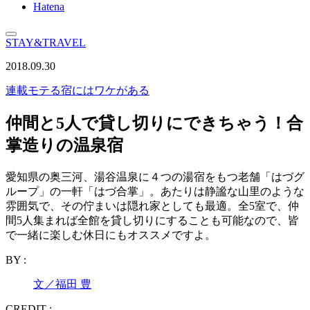
Hatena
STAY&TRAVEL
2018.09.30
連載
モテる宿にはワケがある
仲間と5人で貸し切りにできちゃう！合
掌造りの温泉宿
愛知県の奥三河、湯谷温泉に４つの湯宿をもつ老舗「はづグ
ループ」の一軒「はづ合掌」。あたりは静謐な山里のような
雰囲気で、その佇まいは隠れ家としても最適。全5室で、仲
間5人集まれば全館を貸し切りにすることも可能なので、皆
で一緒に楽しむ休日にもオススメですよ。
BY :
文／福田 豊
CREDIT :