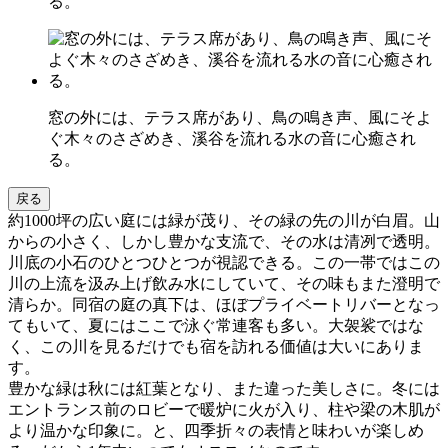
る。
窓の外には、テラス席があり、鳥の鳴き声、風にそよ
ぐ木々のさざめき、溪谷を流れる水の音に心癒され
る。
戻る
約1000坪の広い庭には緑が茂り、その緑の先の川が白眉。山
からの小さく、しかし豊かな支流で、その水は清冽で透明。
川底の小石のひとつひとつが視認できる。この一帯ではこの
川の上流を汲み上げ飲み水にしていて、その味もまた澄明で
清らか。同宿の庭の真下は、ほぼプライベートリバーとなっ
てもいて、夏にはここで泳ぐ常連客も多い。大袈裟ではな
く、この川を見るだけでも宿を訪れる価値は大いにありま
す。
豊かな緑は秋には紅葉となり、また違った美しさに。冬には
エントランス前のロビーで暖炉に火が入り、柱や梁の木肌が
より温かな印象に。と、四季折々の表情と味わいが楽しめ