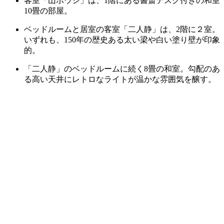
客室「山ボウシ」は、1階にある書斎デスク付きの和室
10畳の部屋。
ベッドルームと居室の客室「二人静」は、2階に２室。
いずれも、150年の歴史ある太い梁や白い塗り壁が印象
的。
「二人静」のベッドルームに続く8畳の和室。勾配のあ
る高い天井にレトロなライトが温かな雰囲気を醸す。