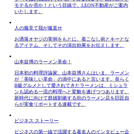
モテるか否か！という目線で、LEON不動産がご案内
いたします。
人の服見て我が服直せ
お洒落オヤジの実例をもとに、着こなし術とキーとな
るアイテム、そしてその演出効果をお伝えします。
山本益博のラーメン革命！
日本初の料理評論家、山本益博さんはいま、ラーメン
が「美味しい革命」の渦中にあると言います。長らく
B級グルメとして愛されてきたラーメンは、ミシュラ
ンも認める一流の料理へと変貌を遂げつつあります。
新時代に向けて群雄割拠する街のラーメン店を巨匠自
らが実食リポートする連載です。
ビジネス ストーリー
ビジネスの第一線で活躍する著名人のインタビュー企