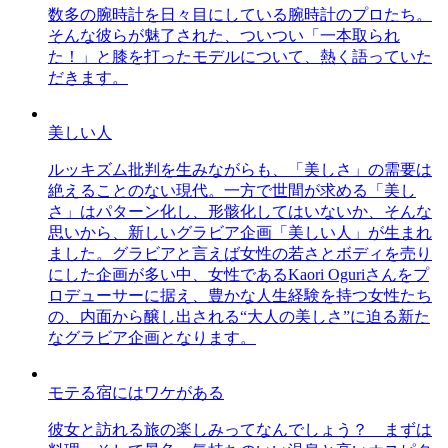
数多の腕時計を日々目にしている腕時計のプロたち。
そんな彼らが魅了された、ついつい「一本取られ
た！」と膝を打ったモデルについて、熱く語っていた
だきます。
美しい人
ルッキズム批判を生みながらも、「美しさ」の需要は
絶えることのない現代。一方で世間が求める「美し
さ」はパターン化し、形骸化してはいないか、そんな
思いから、新しいグラビア企画「美しい人」が生まれ
ました。グラビアと言えば女性の若さとボディを売り
にした企画が多い中、女性であるKaori Oguriさんをプ
ロデューサーに据え、豊かな人生経験を持つ女性たち
の、内面から醸し出される“大人の美しさ”に迫る新た
なグラビア企画となります。
モテる宿にはワケがある
彼女と訪れる旅の楽しみってなんでしょう？ まずは