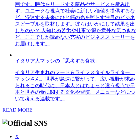
画です。時代をリードする商品やサービスを産み出
す、ユニークな視点で社会に新しい価値を提供するな
ど、混迷する未来にひと筋の光を照らす注目のビジネ
スピープルを取材します。彼らはいかにして結果を出
したのか？ 人知れぬ苦労や仕事で得た意外な気づきな
ど、ここでしか読めない充実のビジネスストーリーを
お届けします。
イタリア人マッシの「思考する食欲」
イタリア生まれのフード＆ライフスタイルライター、
マッシさん。世界が急速に繋がって、広い視野が求め
られるこの時代に、日本人とはちょっと違う視点で日
本と世界の食に関する文化や習慣、メニューなどにつ
いて考える連載です。
READ MORE
X