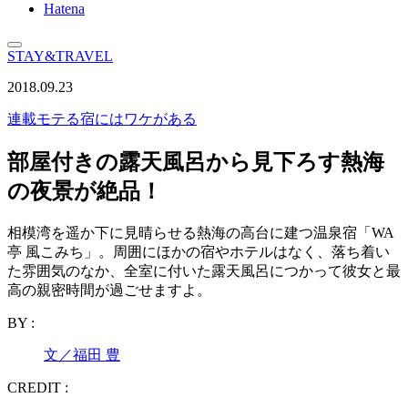
Hatena
STAY&TRAVEL
2018.09.23
連載
モテる宿にはワケがある
部屋付きの露天風呂から見下ろす熱海
の夜景が絶品！
相模湾を遥か下に見晴らせる熱海の高台に建つ温泉宿「WA
亭 風こみち」。周囲にほかの宿やホテルはなく、落ち着い
た雰囲気のなか、全室に付いた露天風呂につかって彼女と最
高の親密時間が過ごせますよ。
BY :
文／福田 豊
CREDIT :