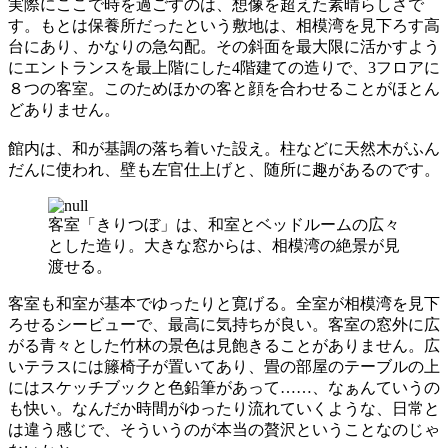
実際にここで時を過ごすのは、想像を超えた素晴らしさで
す。もとは保養所だったという敷地は、相模湾を見下ろす高
台にあり、かなりの急勾配。その斜面を最大限に活かすよう
にエントランスを最上階にした4階建ての造りで、3フロアに
８つの客室。このためほかの客と顔を合わせることがほとん
どありません。
館内は、和が基調の落ち着いた設え。柱などに天然木がふん
だんに使われ、壁も左官仕上げと、随所に趣があるのです。
客室「きりつぼ」は、和室とベッドルームの広々
とした造り。大きな窓からは、相模湾の絶景が見
渡せる。
客室も和室が基本でゆったりと寛げる。全室が相模湾を見下
ろせるシービューで、最高に気持ちが良い。客室の窓外に広
がる青々とした竹林の景色は見飽きることがありません。広
いテラスには籐椅子が置いてあり、畳の部屋のテーブルの上
にはスケッチブックと色鉛筆があって……、なぁんていうの
も快い。なんだか時間がゆったり流れていくような、日常と
は違う感じで、そういうのが本当の贅沢ということなのじゃ