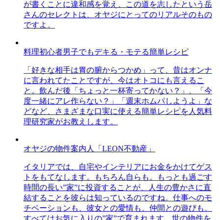
が書くことに違和感を覚え、この道を志したという岳
さんのセレクトは、オヤジにとってのリアルそのもの
ですよ。
料理初心者男子でもデキる・モテる簡単レシピ
「好きな相手は胃の腑からつかめ」って、昔はオンナ
に言われてたことですが、今はオトコにも言えるこ
と。飲んだ後「ちょっと一杯寄ってかない？」、「今
度一緒にアレ作らない？」「週末ホムパしようよ」な
どなど、さまざまな口実に使える簡単レシピを人気料
理研究家がお教えします。
オヤジの物件案内人「LEON不動産」
イタリアでは、自宅やインテリアにお金をかけてゲス
トをもてなします。もちろん自らも。もっとも過ごす
時間の長い”家”に投資することが、人生の豊かさに直
結することを彼らは知っているのですね。仕事へのモ
チベーションも、彼女との愛情も、仲間との遊びも、
すべてはお気に入りの”家”で育まれます。世の物件を