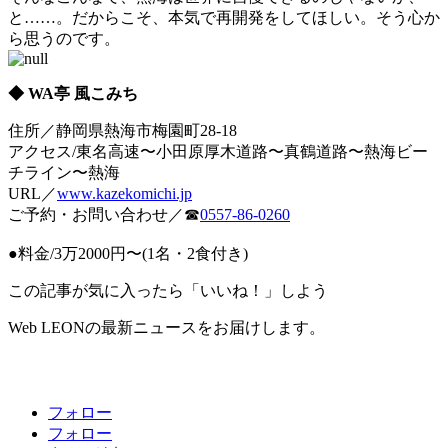
と……。だからこそ、本気で再開発をしてほしい。そう心か
ら思うのです。
◆ WA亭 風こみち
住所／静岡県熱海市梅園町28-18
アクセス/東名高速〜小田原厚木道路〜真鶴道路〜熱海ビー
チライン〜熱海
URL／
www.kazekomichi.jp
ご予約・お問い合わせ／☎
0557-86-0260
●料金/3万2000円〜(1名・2食付き)
この記事が気に入ったら「いいね！」しよう
Web LEONの最新ニュースをお届けします。
フォロー
フォロー