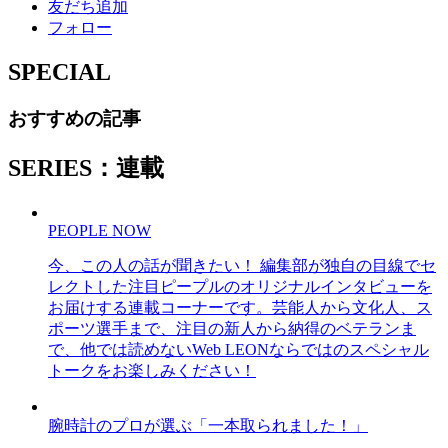
友だち追加
フォロー
SPECIAL
おすすめの記事
SERIES：連載
PEOPLE NOW
今、この人の話が聞きたい！ 編集部が独自の目線でセ
レクトした注目ピープルのオリジナルインタビューを
お届けする連載コーナーです。芸能人から文化人、ス
ポーツ選手まで、注目の新人から納得のベテランま
で、他では読めないWeb LEONならではのスペシャル
トークをお楽しみください！
腕時計のプロが選ぶ「一本取られました！」