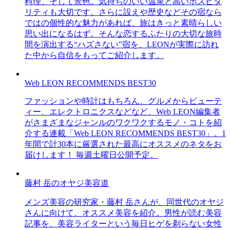
料理、そして景色。気持ちのいい温泉と高いホスピタ
リティも大切です。さらに設えや歴史などその宿なら
ではの個性的な魅力があれば、旅はきっと素晴らしい
思い出になるはず。そんな恋するふたりの大切な旅時
間を演出する“ハズさない”宿を、LEONが実際に訪れ
た中から自信をもってご紹介します。
Web LEON RECOMMENDS BEST30
ファッションや時計はもちろん、グルメからビューテ
ィー、エレクトロニクスなどなど、Web LEON編集者
がさまざまなジャンルのワクワクするモノ・コトを紹
介する連載「Web LEON RECOMMENDS BEST30」。1
年間で計30本に厳選された最高にオススメのネタをお
届けします！ 毎週土曜日公開予定。
藤村 岳のオヤジ美容道
メンズ美容の研究家・藤村 岳さんが、同世代のオヤジ
さんに向けて、オススメ美容を紹介。男性が読む美容
記事を、美容ライターという毎日ヒゲを剃らない女性