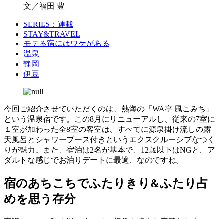
文／福田 豊
SERIES：連載
STAY&TRAVEL
モテる宿にはワケがある
温泉
静岡
伊豆
今回ご紹介させていただくのは、熱海の「WA亭 風こみち」
という温泉宿です。この8月にリニューアルし、従来の7室に
１室が加わった全8室の客室は、すべてに源泉掛け流しの露
天風呂とシャワーブース付きというエクスクルーシブなつく
りが魅力。また、宿泊は2名が基本で、12歳以下はNGと、ア
ダルトな感じでお泊りデートに最適、なのですね。
宿のあちこちでふたりきり&ふたり占
めを思う存分