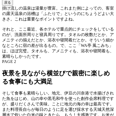
戻る
掛け流しの温泉は湯量が豊富。これまた例によっての、客室
の露天温泉の浴槽は「ふたりで」というのにちょうどよい大
きさ。これは重要なポイントですよね。
それと、ここ最近、各ホテルで重点的にチェックをしている
のが、洗面所周りと寝具周りです。タオルの枚数だとか、ア
メニティの揃えだとか、浴衣や寝間着だとか。そういう細か
なところに宿の差が出るもの。で、ここ「WA亭 風こみち」
は、ほぼ完璧。タオルも、アメニティも、浴衣や寝間着も、
素晴らしかったです。
PAGE 2
夜景を見ながら横並びで親密に楽しめ
る食事にも大満足
そして食事も素晴らしい。地元、伊豆の川奈港で水揚げされ
た魚をはじめ、山の幸や黒毛和牛を使った創作会席料理です
が、盛りだくさんで美味。ことに地元の海の幸は最高です。
また料理長自らが毎日のように足を運び採水する天城天然深
層水で炊いた白米の味ときたら、もう！大感激です。お米が