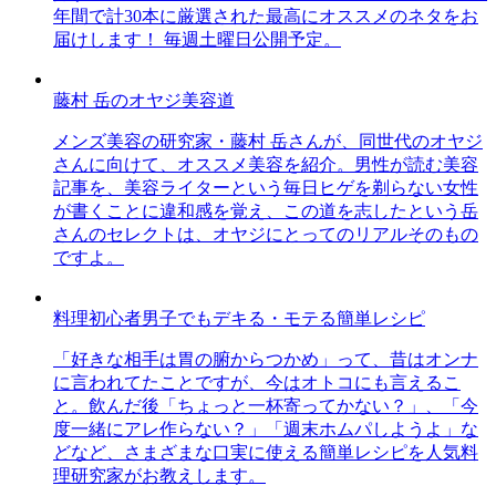
年間で計30本に厳選された最高にオススメのネタをお
届けします！ 毎週土曜日公開予定。
藤村 岳のオヤジ美容道
メンズ美容の研究家・藤村 岳さんが、同世代のオヤジ
さんに向けて、オススメ美容を紹介。男性が読む美容
記事を、美容ライターという毎日ヒゲを剃らない女性
が書くことに違和感を覚え、この道を志したという岳
さんのセレクトは、オヤジにとってのリアルそのもの
ですよ。
料理初心者男子でもデキる・モテる簡単レシピ
「好きな相手は胃の腑からつかめ」って、昔はオンナ
に言われてたことですが、今はオトコにも言えるこ
と。飲んだ後「ちょっと一杯寄ってかない？」、「今
度一緒にアレ作らない？」「週末ホムパしようよ」な
どなど、さまざまな口実に使える簡単レシピを人気料
理研究家がお教えします。