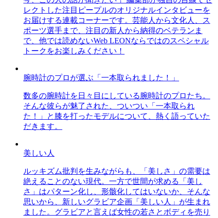
レクトした注目ピープルのオリジナルインタビューを
お届けする連載コーナーです。芸能人から文化人、ス
ポーツ選手まで、注目の新人から納得のベテランま
で、他では読めないWeb LEONならではのスペシャル
トークをお楽しみください！
腕時計のプロが選ぶ「一本取られました！」
数多の腕時計を日々目にしている腕時計のプロたち。
そんな彼らが魅了された、ついつい「一本取られ
た！」と膝を打ったモデルについて、熱く語っていた
だきます。
美しい人
ルッキズム批判を生みながらも、「美しさ」の需要は
絶えることのない現代。一方で世間が求める「美し
さ」はパターン化し、形骸化してはいないか、そんな
思いから、新しいグラビア企画「美しい人」が生まれ
ました。グラビアと言えば女性の若さとボディを売り