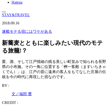
Hatena
STAY&TRAVEL
2018.09.16
連載
モテる宿にはワケがある
新蕎麦とともに楽しみたい現代のモテ
る旅籠!？
栗、酒、そして江戸情緒の残る美しい町並みで知られる長野
県の小布施。その一角に位置する「桝一客殿（ますいちきゃ
くでん）」は、江戸の昔に遠来の客人をもてなした庄屋の伝
統を今の時代に再現した宿なのです。
BY :
文／福田 豊
CREDIT :