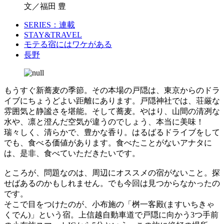
文／福田 豊
SERIES：連載
STAY&TRAVEL
モテる宿にはワケがある
長野
もうすぐ新蕎麦の季節。その本場の戸隠は、東京からのドラ
イブにちょうどよい距離にあります。戸隠神社では、荘厳な
雰囲気と静謐さを堪能。そして蕎麦。やはり、山間の清冽な
水や、凛と澄んだ空気が違うのでしょう、本当に美味！
瑞々しく、清らかで、豊かな香り。はるばるドライブをして
でも、食べる価値があります。食べたことがないアナタに
は、是非、食べていただきたいです。
ところが、問題なのは、周辺にオススメの宿がないこと。探
せばあるのかもしれません。でも今回は見つからなかったの
です。
そこで目をつけたのが、小布施の「桝一客殿(ますいちきゃ
くでん)」という宿。上信越自動車道で戸隠に向かう3つ手前