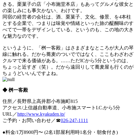
きる。栗菓子の店「小布施堂本店」もあってグルメな彼女と
の楽しみにも事欠かない、わけです。
同宿の経営者の会社は、酒、栗菓子、文化、修景、を4本柱
とする企業で、つまりは味覚や情緒といった旅の醍醐味のす
べてで一帯をデザインしている。というのも、この地の大き
な魅力なのです。
というように、「桝一客殿」はさまざまなところが大人の琴
線に触れる。だから蕎麦のついでではなく、ここもわざわざ
クルマで来る価値がある。……ただICから5分というのは、
ちょっと近すぎ（笑）。だから遠回りして蕎麦屋も行くのが
ちょうどいいんですよね。
◆ 桝一客殿
住所／長野県上高井郡小布施町815
アクセス/上信越自動車道、小布施スマートI.C.から5分
URL／
http://www.kyakuden.jp/
ご予約・お問い合わせ／☎
026-247-1111
●料金/1万8900円〜 (2名1部屋利用時1名分・朝食付き)