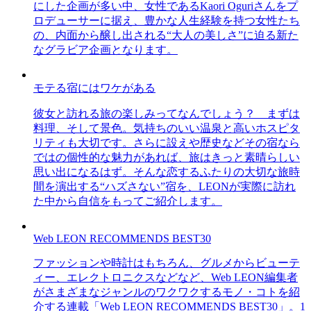
にした企画が多い中、女性であるKaori Oguriさんをプ
ロデューサーに据え、豊かな人生経験を持つ女性たち
の、内面から醸し出される“大人の美しさ”に迫る新た
なグラビア企画となります。
モテる宿にはワケがある
彼女と訪れる旅の楽しみってなんでしょう？ まずは
料理、そして景色。気持ちのいい温泉と高いホスピタ
リティも大切です。さらに設えや歴史などその宿なら
ではの個性的な魅力があれば、旅はきっと素晴らしい
思い出になるはず。そんな恋するふたりの大切な旅時
間を演出する“ハズさない”宿を、LEONが実際に訪れ
た中から自信をもってご紹介します。
Web LEON RECOMMENDS BEST30
ファッションや時計はもちろん、グルメからビューテ
ィー、エレクトロニクスなどなど、Web LEON編集者
がさまざまなジャンルのワクワクするモノ・コトを紹
介する連載「Web LEON RECOMMENDS BEST30」。1