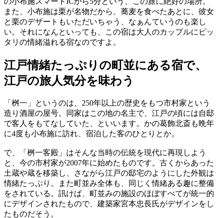
の小布施スマートICから5分という、この旅に絶好の場所。
また、小布施は栗が名物だから、蕎麦を食べたあとに、彼女
と栗のデザートもいただいちゃう、なぁんていうのも楽し
い。それになんといっても、この宿は大人のカップルにピッ
タリの情緒溢れる宿なのですよ。
江戸情緒たっぷりの町並にある宿で、
江戸の旅人気分を味わう
「桝一」というのは、250年以上の歴史をもつ市村家という
造り酒屋の屋号。同家はこの地の名主で、江戸の頃には自邸
で客人をもてなしていた、といいます。かの葛飾北斎も晩年
に4度も小布施に訪れ、宿泊した客のひとりとか。
で、「桝一客殿」はそんな当時の伝統を現代に再現しよう
と、今の市村家が2007年に始めたものです。古くからあった
土蔵や蔵を移築し、さながら江戸の邸宅のようにした外観は
情緒たっぷり。また町並み全体も、同じく情緒ある趣に整備
をされている。訊けば、町並みの施設のほぼすべてが統一的
にデザインされたもので、建築家宮本忠長氏がデザインをし
たものだそう。