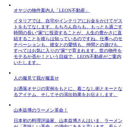
オヤジの物件案内人「LEON不動産」
イタリアでは、自宅やインテリアにお金をかけてゲス
トをもてなします。もちろん自らも。もっとも過ごす
時間の長い”家”に投資することが、人生の豊かさに直
結することを彼らは知っているのですね。仕事へのモ
チベーションも、彼女との愛情も、仲間との遊びも、
すべてはお気に入りの”家”で育まれます。世の物件を
モテるか否か！という目線で、LEON不動産がご案内
いたします。
人の服見て我が服直せ
お洒落オヤジの実例をもとに、着こなし術とキーとな
るアイテム、そしてその演出効果をお伝えします。
山本益博のラーメン革命！
日本初の料理評論家、山本益博さんはいま、ラーメン
が「美味しい革命」の渦中にあると言います。長らく