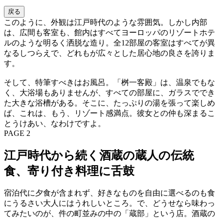
戻る
このように、外観は江戸時代のような雰囲気。しかし内部
は、広間も客室も、館内はすべてヨーロッパのリゾートホテ
ルのような明るく洒脱な造り。全12部屋の客室はすべてが異
なるしつらえで、どれもが広々とした居心地の良さを誇りま
す。
そして、特筆すべきはお風呂。「桝一客殿」は、温泉でもな
く、大浴場もありませんが、すべての部屋に、ガラスででき
た大きな浴槽がある。そこに、たっぷりの湯を張って楽しめ
ば、これは、もう、リゾート感満点。彼女との仲も深まるこ
とうけあい、なわけですよ。
PAGE 2
江戸時代から続く酒蔵の蔵人の伝統
食、寄り付き料理に舌鼓
宿泊代に夕食が含まれず、好きなものを自由に選べるのも食
にうるさい大人にはうれしいところ。で、どうせなら味わっ
てみたいのが、件の町並みの中の「蔵部」という店。酒蔵の