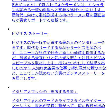
B級グルメとして愛されてきたラーメンは、ミシュラ
ンも認める一流の料理へと変貌を遂げつつあります。
新時代に向けて群雄割拠する街のラーメン店を巨匠自
らが実食リポートする連載です。
ビジネス ストーリー
ビジネスの第一線で活躍する著名人のインタビュー企
画です。時代をリードする商品やサービスを産み出
す、ユニークな視点で社会に新しい価値を提供するな
ど、混迷する未来にひと筋の光を照らす注目のビジネ
スピープルを取材します。彼らはいかにして結果を出
したのか？ 人知れぬ苦労や仕事で得た意外な気づきな
ど、ここでしか読めない充実のビジネスストーリーを
お届けします。
イタリア人マッシの「思考する食欲」
イタリア生まれのフード＆ライフスタイルライター、
マッシさん。世界が急速に繋がって、広い視野が求め