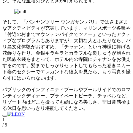
ジ。そんな至福のひとときが叶えられます。
そして、「バンヤンツリー ウンガサン バリ」ではさまざま
なアクティビティが充実しています。マリンスポーツ各種や
「付近の村までマウンテンバイクでツアー」といったアクテ
ィブなプログラムもありますが、大切な人とふたりなら、バ
リ島文化体験がおすすめ。「チャナン」という神様に捧げる
花飾りを作り、金銀キラキラとカラフルな刺しゅうが施され
た民族衣装をまとって、ホテル内の寺院にチャナンをお供え
するのです。髪までしっかりセットしてもらった巻きスカー
ト姿のセクシーでエレガントな彼女を見たら、もう写真を撮
らずにはいられないはず。
パブリックのインフィニティプールやプールサイドでのロマ
ンティックディナー、プライベートビーチ、チャペルなど、
リゾート内はどこを撮っても絵になる美しさ。非日常感極ま
る休日を思いっきり堪能してください。
1
/ 5