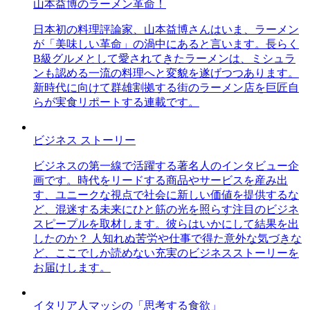
山本益博のラーメン革命！
日本初の料理評論家、山本益博さんはいま、ラーメン
が「美味しい革命」の渦中にあると言います。長らく
B級グルメとして愛されてきたラーメンは、ミシュラ
ンも認める一流の料理へと変貌を遂げつつあります。
新時代に向けて群雄割拠する街のラーメン店を巨匠自
らが実食リポートする連載です。
ビジネス ストーリー
ビジネスの第一線で活躍する著名人のインタビュー企
画です。時代をリードする商品やサービスを産み出
す、ユニークな視点で社会に新しい価値を提供するな
ど、混迷する未来にひと筋の光を照らす注目のビジネ
スピープルを取材します。彼らはいかにして結果を出
したのか？ 人知れぬ苦労や仕事で得た意外な気づきな
ど、ここでしか読めない充実のビジネスストーリーを
お届けします。
イタリア人マッシの「思考する食欲」