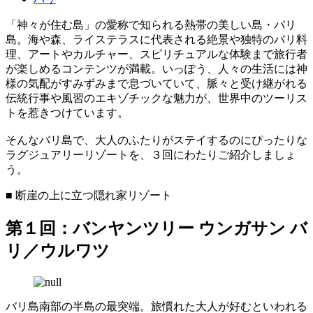
「神々が住む島」の愛称で知られる熱帯の美しい島・バリ
島。海や森、ライステラスに代表される絶景や独特のバリ料
理、アートやカルチャー、スピリチュアルな体験まで旅行者
が楽しめるコンテンツが満載。いっぽう、人々の生活には神
様の気配がすみずみまで息づいていて、脈々と受け継がれる
伝統行事や風習のエキゾチックな魅力が、世界中のツーリス
トを惹きつけています。
そんなバリ島で、大人のふたりがステイするのにぴったりな
ラグジュアリーリゾートを、３回にわたりご紹介しましょ
う。
■ 断崖の上に立つ隠れ家リゾート
第１回：バンヤンツリー ウンガサン バ
リ／ウルワツ
バリ島南部の半島の最突端。旅慣れた大人が好むといわれる