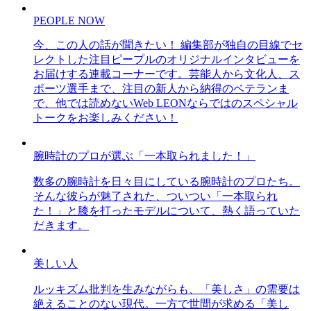
PEOPLE NOW
今、この人の話が聞きたい！ 編集部が独自の目線でセ
レクトした注目ピープルのオリジナルインタビューを
お届けする連載コーナーです。芸能人から文化人、ス
ポーツ選手まで、注目の新人から納得のベテランま
で、他では読めないWeb LEONならではのスペシャル
トークをお楽しみください！
腕時計のプロが選ぶ「一本取られました！」
数多の腕時計を日々目にしている腕時計のプロたち。
そんな彼らが魅了された、ついつい「一本取られ
た！」と膝を打ったモデルについて、熱く語っていた
だきます。
美しい人
ルッキズム批判を生みながらも、「美しさ」の需要は
絶えることのない現代。一方で世間が求める「美し