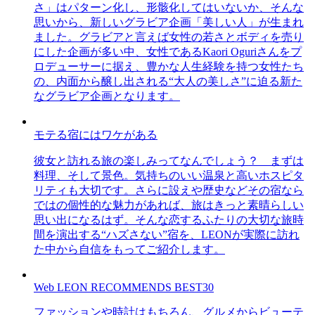
さ」はパターン化し、形骸化してはいないか、そんな
思いから、新しいグラビア企画「美しい人」が生まれ
ました。グラビアと言えば女性の若さとボディを売り
にした企画が多い中、女性であるKaori Oguriさんをプ
ロデューサーに据え、豊かな人生経験を持つ女性たち
の、内面から醸し出される“大人の美しさ”に迫る新た
なグラビア企画となります。
モテる宿にはワケがある
彼女と訪れる旅の楽しみってなんでしょう？ まずは
料理、そして景色。気持ちのいい温泉と高いホスピタ
リティも大切です。さらに設えや歴史などその宿なら
ではの個性的な魅力があれば、旅はきっと素晴らしい
思い出になるはず。そんな恋するふたりの大切な旅時
間を演出する“ハズさない”宿を、LEONが実際に訪れ
た中から自信をもってご紹介します。
Web LEON RECOMMENDS BEST30
ファッションや時計はもちろん、グルメからビューテ