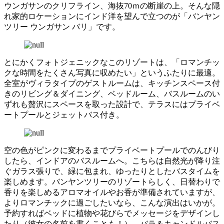
ウンガサンのクリフライン、海抜70ｍの断崖の上。そんな隠
れ家的ロケーションにインド洋を望んで立つのが「バンヤン
ツリー ウンガサン バリ」です。
とにかくフォトジェニックなこのリゾートは、「ロマンチッ
クな時間をたくさん写真に収めたい」というふたりに最適。
全室がヴィラタイプのゲストルームは、キッチンスペース付
きのリビング＆ダイニング、ベッドルーム、バスルームのい
ずれも贅沢にスペースを取った設計で、テラスにはプライベ
ートプールとジェットバス付き。
空の色がピンクに変わるまでプライベートプールでのんびり
したら、インドアのバスルームへ。こちらは自然光が降り注
ぐガラス張りで、緑に包まれ、ゆったりとしたバスタイムを
楽しめます。バンヤンツリーのリゾートらしく、日替わりで
香りを楽しめるアロマオイルやお香が準備されていますが、
よりロマンチックに過ごしたいなら、こんな演出はいかが。
予約すればベッドに植物や花びらでメッセージをデザインし
たり（彼女の名前を書くことも！）、バラ＆キャンドルバス