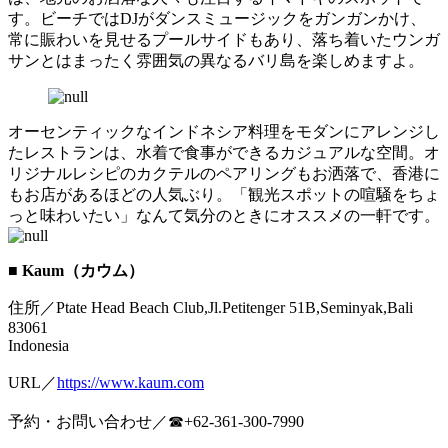
す。ビーチではDJがダンスミュージックをガンガンかけ、
常に賑わいを見せるプールサイドもあり、落ち着いたウンガ
サンとはまったく雰囲気の異なるバリ島を楽しめますよ。
オーセンティックなインドネシア料理をモダンにアレンジし
たレストランは、水着で食事ができるカジュアルな空間。オ
リジナルレシピのカクテルのペアリングもお洒落で、香港に
もお店があるほどの人気ぶり。「観光スポットの喧騒をちょ
っと味わいたい」なんて気分のときにオススメの一軒です。
■ Kaum（カウム）
住所／Ptate Head Beach Club,Jl.Petitenger 51B,Seminyak,Bali
83061
Indonesia
URL／
https://www.kaum.com
予約・お問い合わせ／☎+62-361-300-7990