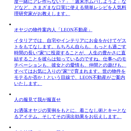
度一緒にアレ作らない？」「週末ホムパしようよ」な
どなど、さまざまな口実に使える簡単レシピを人気料
理研究家がお教えします。
オヤジの物件案内人「LEON不動産」
イタリアでは、自宅やインテリアにお金をかけてゲス
トをもてなします。もちろん自らも。もっとも過ごす
時間の長い”家”に投資することが、人生の豊かさに直
結することを彼らは知っているのですね。仕事へのモ
チベーションも、彼女との愛情も、仲間との遊びも、
すべてはお気に入りの”家”で育まれます。世の物件を
モテるか否か！という目線で、LEON不動産がご案内
いたします。
人の服見て我が服直せ
お洒落オヤジの実例をもとに、着こなし術とキーとな
るアイテム、そしてその演出効果をお伝えします。