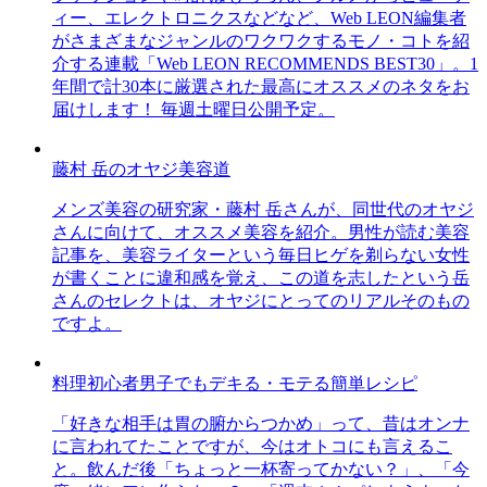
ィー、エレクトロニクスなどなど、Web LEON編集者
がさまざまなジャンルのワクワクするモノ・コトを紹
介する連載「Web LEON RECOMMENDS BEST30」。1
年間で計30本に厳選された最高にオススメのネタをお
届けします！ 毎週土曜日公開予定。
藤村 岳のオヤジ美容道
メンズ美容の研究家・藤村 岳さんが、同世代のオヤジ
さんに向けて、オススメ美容を紹介。男性が読む美容
記事を、美容ライターという毎日ヒゲを剃らない女性
が書くことに違和感を覚え、この道を志したという岳
さんのセレクトは、オヤジにとってのリアルそのもの
ですよ。
料理初心者男子でもデキる・モテる簡単レシピ
「好きな相手は胃の腑からつかめ」って、昔はオンナ
に言われてたことですが、今はオトコにも言えるこ
と。飲んだ後「ちょっと一杯寄ってかない？」、「今