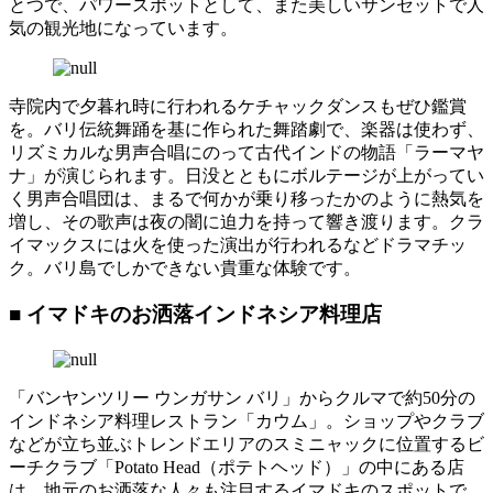
とつで、パワースポットとして、また美しいサンセットで人
気の観光地になっています。
寺院内で夕暮れ時に行われるケチャックダンスもぜひ鑑賞
を。バリ伝統舞踊を基に作られた舞踏劇で、楽器は使わず、
リズミカルな男声合唱にのって古代インドの物語「ラーマヤ
ナ」が演じられます。日没とともにボルテージが上がってい
く男声合唱団は、まるで何かが乗り移ったかのように熱気を
増し、その歌声は夜の闇に迫力を持って響き渡ります。クラ
イマックスには火を使った演出が行われるなどドラマチッ
ク。バリ島でしかできない貴重な体験です。
■ イマドキのお洒落インドネシア料理店
「バンヤンツリー ウンガサン バリ」からクルマで約50分の
インドネシア料理レストラン「カウム」。ショップやクラブ
などが立ち並ぶトレンドエリアのスミニャックに位置するビ
ーチクラブ「Potato Head（ポテトヘッド）」の中にある店
は、地元のお洒落な人々も注目するイマドキのスポットで