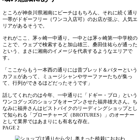
ところが神奈川県湘南にビーチはもちろん、それに続く通り
一帯がドギーフリー（ワンコ入店可）のお店が並ぶ、人気エ
リアがあるそうで。
それがここ、茅ヶ崎一中通り。一中とは茅ヶ崎第一中学校の
ことで、ウェブで検索すると加山雄三、桑田佳祐らが通った
という、まさに湘南のイメージを代表するようなエリアで
す。
「ここからもう一本西の通りには昔ブレッド＆バターという
カフェがあって、ミュージシャンやサーファーたちが集っ
て、行列ができるほどだったそうです」
話してくれたのは今年、一中通りに「ドギー・ブロ」という
ワンコグッズのショップをオープンさせた福井雄大さん。ち
なみに福井さんはピストバイクのリーディングショップとし
て知られる「ブローチャーズ（BROTURES）」のオーナー
として業界ではあまりにも有名な存在。
PAGE 2