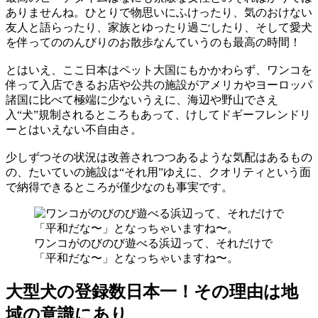
ありませんね。ひとりで物思いにふけったり、気のおけない
友人と語らったり、家族とゆったり過ごしたり、そして愛犬
を伴ってののんびりのお散歩なんていうのも最高の時間！
とはいえ、ここ日本はペット大国にもかかわらず、ワンコを
伴って入店できるお店や公共の施設がアメリカやヨーロッパ
諸国に比べて極端に少ないうえに、海辺や野山でさえ
入“犬”規制されるところもあって、けしてドギーフレンドリ
ーとはいえない不自由さ。
少しずつその状況は改善されつつあるような気配はあるもの
の、たいていの施設は“それ用”ゆえに、クオリティという面
で納得できるところが僅少なのも事実です。
ワンコがのびのび遊べる浜辺って、それだけで
「平和だな〜」となっちゃいますね〜。
大型犬の登録数日本一！その理由は地
域の意識にあり