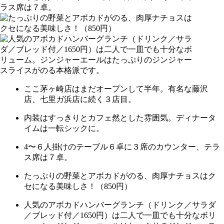
ここ茅ヶ崎店はまだオープンして半年。有名な藤沢
店、七里ガ浜店に続く３店目。
内装はすっきりとカフェ然とした雰囲気。ディナータ
イムは一転シックに。
4〜６人掛けのテーブル６卓に３席のカウンター、テラ
ス席は７卓。
たっぷりの野菜とアボカドがのる、肉厚ナチョスはク
セになる美味しさ！（850円）
人気のアボカドハンバーグランチ（ドリンク／サラダ
／ブレッド付／1650円）は二人で一皿でも十分なボリ