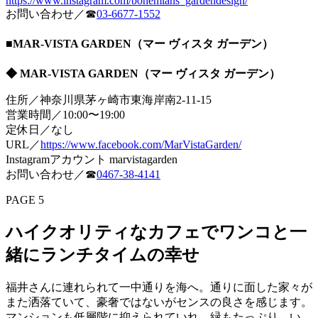
https://www.instagram.com/bohemians_gardendesign/
お問い合わせ／☎︎
03-6677-1552
■MAR-VISTA GARDEN（マー ヴィスタ ガーデン）
◆ MAR-VISTA GARDEN（マー ヴィスタ ガーデン）
住所／神奈川県茅ヶ崎市東海岸南2-11-15
営業時間／10:00〜19:00
定休日／なし
URL／
https://www.facebook.com/MarVistaGarden/
Instagramアカウント marvistagarden
お問い合わせ／☎︎
0467-38-4141
PAGE 5
ハイクオリティなカフェでワンコと一
緒にランチタイムの幸せ
福井さんに連れられて一中通りを海へ。通りに面した家々が
また洒落ていて、豪奢ではないがセンスの良さを感じます。
マンションも低層階に抑えられていれ、緑もたっぷり。い