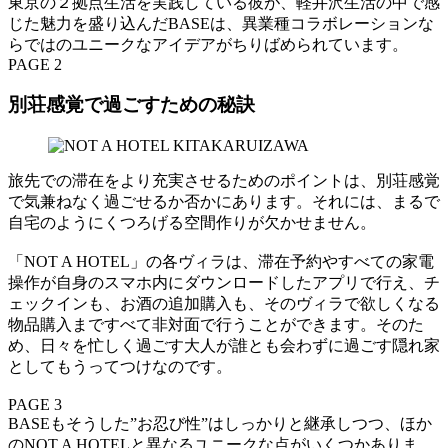
東京の２拠点生活を実践している彼が、軽井沢生活の中で感
じた魅力を盛り込んだBASEは、異業種コラボレーションな
らではのユニークなアイデアがちりばめられています。
PAGE 2
別荘感覚で過ごすための秘訣
旅先での滞在をより充実させるためのポイントは、別荘感覚
で気兼ねなく過ごせるか否かにあります。それには、まるで
自宅のようにくつろげる空間作りが欠かせません。
「NOT A HOTEL」の各ヴィラは、滞在予約やすべての家電
操作が自身のスマホ内にダウンロードしたアプリで行え、チ
ェックインも、お酒の追加購入も、そのヴィラで欲しくなる
物品購入まですべて非対面で行うことができます。そのた
め、日々を忙しく過ごす大人が誰とも会わずに過ごす隠れ家
としてもうってつけなのです。
PAGE 3
BASEもそうした”お忍び性”はしっかりと継承しつつ、ほか
のNOT A HOTELと異なるユニークな点がいくつかありま