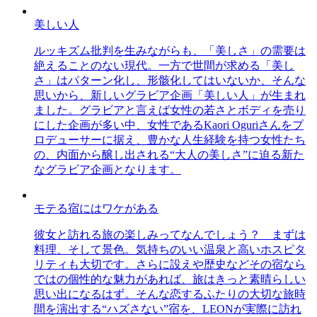
美しい人
ルッキズム批判を生みながらも、「美しさ」の需要は
絶えることのない現代。一方で世間が求める「美し
さ」はパターン化し、形骸化してはいないか、そんな
思いから、新しいグラビア企画「美しい人」が生まれ
ました。グラビアと言えば女性の若さとボディを売り
にした企画が多い中、女性であるKaori Oguriさんをプ
ロデューサーに据え、豊かな人生経験を持つ女性たち
の、内面から醸し出される“大人の美しさ”に迫る新た
なグラビア企画となります。
モテる宿にはワケがある
彼女と訪れる旅の楽しみってなんでしょう？ まずは
料理、そして景色。気持ちのいい温泉と高いホスピタ
リティも大切です。さらに設えや歴史などその宿なら
ではの個性的な魅力があれば、旅はきっと素晴らしい
思い出になるはず。そんな恋するふたりの大切な旅時
間を演出する“ハズさない”宿を、LEONが実際に訪れ