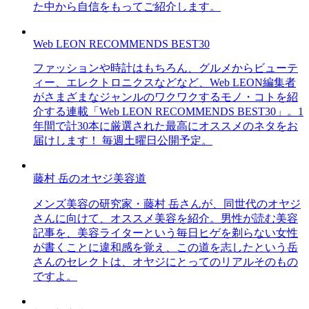
た中から自信をもってご紹介します。
Web LEON RECOMMENDS BEST30
ファッションや時計はもちろん、グルメからビューテ
ィー、エレクトロニクスなどなど、Web LEON編集者
がさまざまなジャンルのワクワクするモノ・コトを紹
介する連載「Web LEON RECOMMENDS BEST30」。1
年間で計30本に厳選された最高にオススメのネタをお
届けします！ 毎週土曜日公開予定。
藤村 岳のオヤジ美容道
メンズ美容の研究家・藤村 岳さんが、同世代のオヤジ
さんに向けて、オススメ美容を紹介。男性が読む美容
記事を、美容ライターという毎日ヒゲを剃らない女性
が書くことに違和感を覚え、この道を志したという岳
さんのセレクトは、オヤジにとってのリアルそのもの
ですよ。