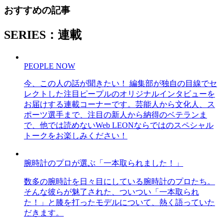
おすすめの記事
SERIES：連載
PEOPLE NOW
今、この人の話が聞きたい！ 編集部が独自の目線でセ
レクトした注目ピープルのオリジナルインタビューを
お届けする連載コーナーです。芸能人から文化人、ス
ポーツ選手まで、注目の新人から納得のベテランま
で、他では読めないWeb LEONならではのスペシャル
トークをお楽しみください！
腕時計のプロが選ぶ「一本取られました！」
数多の腕時計を日々目にしている腕時計のプロたち。
そんな彼らが魅了された、ついつい「一本取られ
た！」と膝を打ったモデルについて、熱く語っていた
だきます。