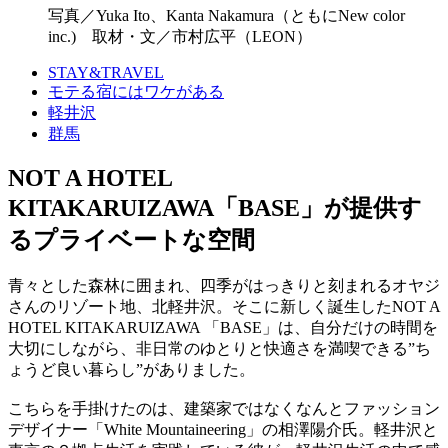
写真／Yuka Ito、Kanta Nakamura（ともにNew color
inc.) 取材・文／市村広平（LEON）
STAY&TRAVEL
モテる宿にはワケがある
軽井沢
群馬
NOT A HOTEL
KITAKARUIZAWA「BASE」が提供す
るプライベートな空間
青々とした森林に囲まれ、四季がはっきりと刻まれるオヤジ
さんのリゾート地、北軽井沢。そこに新しく誕生したNOT A
HOTEL KITAKARUIZAWA 「BASE」は、自分だけの時間を
大切にしながら、非日常のゆとりと快適さを満喫できる”ち
ょうど良い暮らし”がありました。
こちらを手掛けたのは、建築家ではなくなんとファッション
デザイナー「White Mountaineering」の相澤陽介⽒。軽井沢と