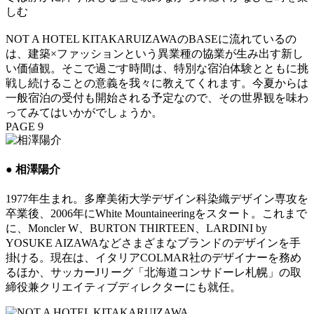
しむ
NOT A HOTEL KITAKARUIZAWAのBASEに流れているの
は、建築×ファッションという異業種の協業が生み出す新し
い価値観。そこで過ごす時間は、特別な宿泊体験とともに挑
戦し続けることの意義を我々に教えてくれます。今夏からは
一般宿泊の受付も開始される予定なので、その世界観を味わ
ってみてはいかがでしょうか。
PAGE 9
● 相澤陽介
1977年生まれ。多摩美術大学デザイン科染織デザイン専攻を
卒業後、2006年にWhite Mountaineeringをスタート。これまで
に、Moncler W、BURTON THIRTEEN、LARDINI by
YOSUKE AIZAWAなどさまざまなブランドのデザインを手
掛ける。現在は、イタリアCOLMAR社のデザイナーを務め
るほか、サッカーJリーグ「北海道コンサドーレ札幌」の取
締役兼クリエイティブディレクターにも就任。