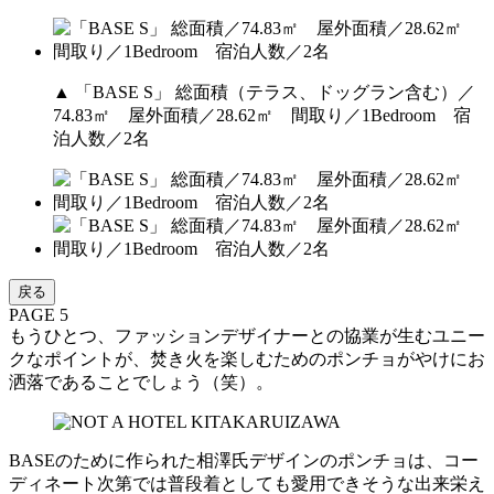
▲ 「BASE S」 総面積（テラス、ドッグラン含む）／
74.83㎡ 屋外面積／28.62㎡ 間取り／1Bedroom 宿
泊人数／2名
戻る
PAGE 5
もうひとつ、ファッションデザイナーとの協業が生むユニー
クなポイントが、焚き火を楽しむためのポンチョがやけにお
洒落であることでしょう（笑）。
BASEのために作られた相澤氏デザインのポンチョは、コー
ディネート次第では普段着としても愛用できそうな出来栄え