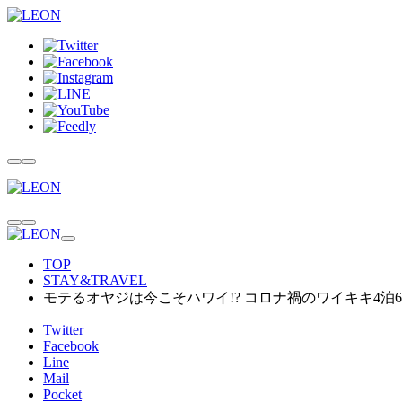
TOP
STAY&TRAVEL
モテるオヤジは今こそハワイ!? コロナ禍のワイキキ4泊
Twitter
Facebook
Line
Mail
Pocket