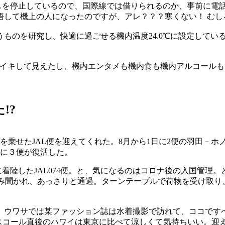
出しを停止しているので、国際線では借りられるのか、事前に電
悟して機上の人になったのですが、アレ？？？寒くない！ むし
ものを研究し、快適に過ごせる機内温度24.0℃に設定してい
キイキして見えたし、機内エンタメも機内食も機内アルコールも
!?
を乗せたJAL便を迎えてくれた。8月から1日に2便の羽田－
に３便が復活した。
着陸したJAL074便。と、気になるのはコロナ後の入国管理
ysと返答）のみ聞かれ、あっさりと通過。ターンテーブルで荷物を受
。ウワサでは某ファッション誌は水着撮影で訪れて、ココです
。スコール直後のハワイは東京に比べて涼しくて気持ちいい。迎