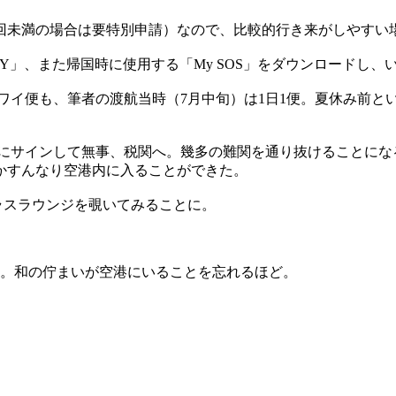
1回未満の場合は要特別申請）なので、比較的行き来がしやすい
FLY」、また帰国時に使用する「My SOS」をダウンロード
Lハワイ便も、筆者の渡航当時（7月中旬）は1日1便。夏休み前
）なるものにサインして無事、税関へ。幾多の難関を通り抜けること
かすんなり空港内に入ることができた。
ラスラウンジを覗いてみることに。
ス。和の佇まいが空港にいることを忘れるほど。