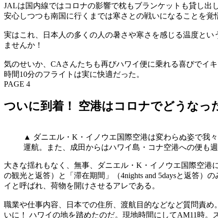
JALは国内線ではコロナの影響で枕もブランケットも貸し
安心しつつも南国に行くまでは寒さとの戦いになることを覚
実はこれ、日本人の多くの人の暑さや寒さを感じる温度という
ませんか！
気のせいか、CAさんたちも再びハワイ便に乗れる喜びでイ
時間10分のフライトは実に快適だった。
PAGE 4
ついに到着！ 空港はコロナでどうなった
▲ ダニエル・K・イノウエ国際空港は変わらぬ姿で我々
運航。また、成田からはハワイ島・コナ空港への便も週
大きな揺れもなく、無事、ダニエル・K・イノウエ国際空港に
の観光と返答）と「滞在期間」（4nights and 5da
イと呼ばれ、荷物を開けさせるアレである。
職業や仕事内容、日本での住所、渡航目的などなど質問責め
いに！ ハワイの地を踏めたのだ。現地時間にしてAM11時