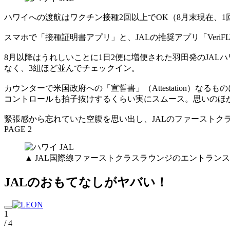
ハワイへの渡航はワクチン接種2回以上でOK（8月末現在、
スマホで「接種証明書アプリ」と、JALの推奨アプリ「Veri
8月以降はうれしいことに1日2便に増便された羽田発のJA
なく、3組ほど並んでチェックイン。
カウンターで米国政府への「宣誓書」（Attestation
コントロールも拍子抜けするくらい実にスムース。思いのほ
緊張感から忘れていた空腹を思い出し、JALのファーストク
PAGE 2
▲ JAL国際線ファーストクラスラウンジのエントラン
JALのおもてなしがヤバい！
1
/ 4