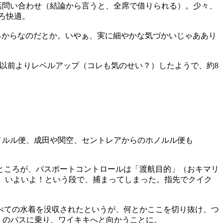
話問い合わせ（結論から言うと、全席で借りられる）。少々、
ろ快適。
るからなのだとか。いやぁ、実に細やかな気づかいじゃああり
以前よりレベルアップ（コレも気のせい？）したようで、約8
ホノルル便、成田や関空、セントレアからのホノルル便も
。ところが、パスポートコントロールは「渡航目的」（おキマリ
け取り、いよいよ！という段で、捕まってしまった。指先でクイク
べての水着を没収されたというが、何とかここを切り抜け、つ
えのバスに乗り、ワイキキへと向かうことに。