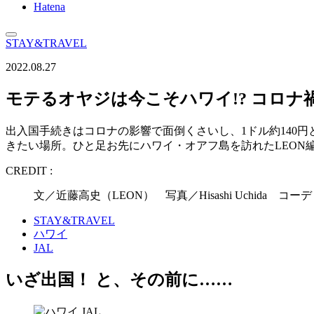
Hatena
STAY&TRAVEL
2022.08.27
モテるオヤジは今こそハワイ!? コロナ
出入国手続きはコロナの影響で面倒くさいし、1ドル約140
きたい場所。ひと足お先にハワイ・オアフ島を訪れたLEON
CREDIT :
文／近藤高史（LEON） 写真／Hisashi Uchida コーデ
STAY&TRAVEL
ハワイ
JAL
いざ出国！ と、その前に……