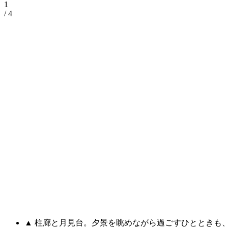
1
/ 4
▲ 柱廊と月見台。夕景を眺めながら過ごすひとときも