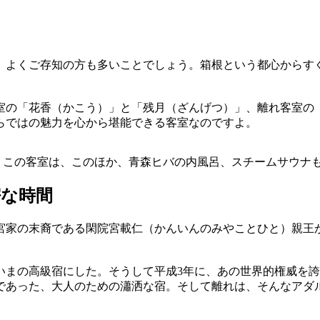
、よくご存知の方も多いことでしょう。箱根という都心からす
室の「花香（かこう）」と「残月（ざんげつ）」、離れ客室の
らではの魅力を心から堪能できる客室なのですよ。
。この客室は、このほか、青森ヒバの内風呂、スチームサウナ
密な時間
宮家の末裔である閑院宮載仁（かんいんのみやことひと）親王が
いまの高級宿にした。そうして平成3年に、あの世界的権威を
であった、大人のための瀟洒な宿。そして離れは、そんなアダ