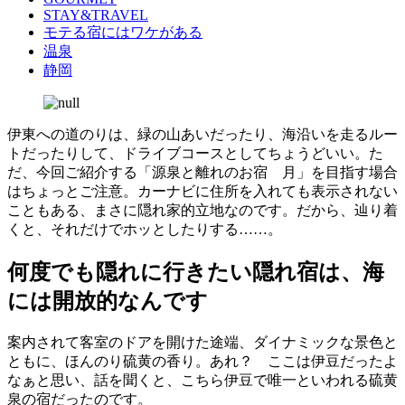
STAY&TRAVEL
モテる宿にはワケがある
温泉
静岡
伊東への道のりは、緑の山あいだったり、海沿いを走るルー
トだったりして、ドライブコースとしてちょうどいい。た
だ、今回ご紹介する「源泉と離れのお宿 月」を目指す場合
はちょっとご注意。カーナビに住所を入れても表示されない
こともある、まさに隠れ家的立地なのです。だから、辿り着
くと、それだけでホッとしたりする……。
何度でも隠れに行きたい隠れ宿は、海
には開放的なんです
案内されて客室のドアを開けた途端、ダイナミックな景色と
ともに、ほんのり硫黄の香り。あれ？ ここは伊豆だったよ
なぁと思い、話を聞くと、こちら伊豆で唯一といわれる硫黄
泉の宿だったのです。