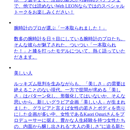
で、他では読めないWeb LEONならではのスペシャル
トークをお楽しみください！
腕時計のプロが選ぶ「一本取られました！」
数多の腕時計を日々目にしている腕時計のプロたち。
そんな彼らが魅了された、ついつい「一本取られ
た！」と膝を打ったモデルについて、熱く語っていた
だきます。
美しい人
ルッキズム批判を生みながらも、「美しさ」の需要は
絶えることのない現代。一方で世間が求める「美し
さ」はパターン化し、形骸化してはいないか、そんな
思いから、新しいグラビア企画「美しい人」が生まれ
ました。グラビアと言えば女性の若さとボディを売り
にした企画が多い中、女性であるKaori Oguriさんをプ
ロデューサーに据え、豊かな人生経験を持つ女性たち
の、内面から醸し出される“大人の美しさ”に迫る新た