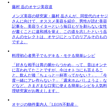
藤村 岳のオヤジ美容道
メンズ美容の研究家・藤村 岳さんが、同世代のオヤジ
さんに向けて、オススメ美容を紹介。男性が読む美容
記事を、美容ライターという毎日ヒゲを剃らない女性
が書くことに違和感を覚え、この道を志したという岳
さんのセレクトは、オヤジにとってのリアルそのもの
ですよ。
料理初心者男子でもデキる・モテる簡単レシピ
「好きな相手は胃の腑からつかめ」って、昔はオンナ
に言われてたことですが、今はオトコにも言えるこ
と。飲んだ後「ちょっと一杯寄ってかない？」、「今
度一緒にアレ作らない？」「週末ホムパしようよ」な
どなど、さまざまな口実に使える簡単レシピを人気料
理研究家がお教えします。
オヤジの物件案内人「LEON不動産」