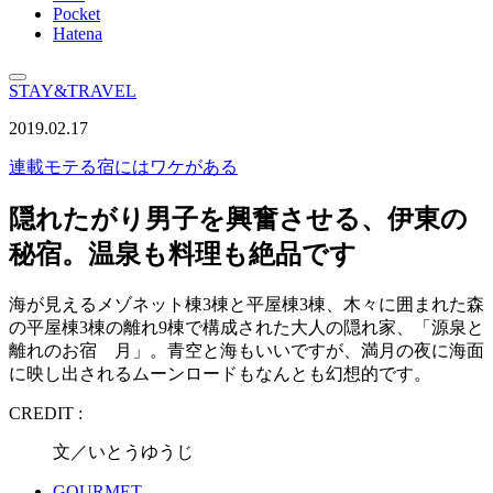
Pocket
Hatena
STAY&TRAVEL
2019.02.17
連載
モテる宿にはワケがある
隠れたがり男子を興奮させる、伊東の
秘宿。温泉も料理も絶品です
海が見えるメゾネット棟3棟と平屋棟3棟、木々に囲まれた森
の平屋棟3棟の離れ9棟で構成された大人の隠れ家、「源泉と
離れのお宿 月」。青空と海もいいですが、満月の夜に海面
に映し出されるムーンロードもなんとも幻想的です。
CREDIT :
文／いとうゆうじ
GOURMET