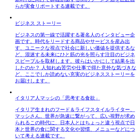
らが実食リポートする連載です。
ビジネス ストーリー
ビジネスの第一線で活躍する著名人のインタビュー企
画です。時代をリードする商品やサービスを産み出
す、ユニークな視点で社会に新しい価値を提供するな
ど、混迷する未来にひと筋の光を照らす注目のビジネ
スピープルを取材します。彼らはいかにして結果を出
したのか？ 人知れぬ苦労や仕事で得た意外な気づきな
ど、ここでしか読めない充実のビジネスストーリーを
お届けします。
イタリア人マッシの「思考する食欲」
イタリア生まれのフード＆ライフスタイルライター、
マッシさん。世界が急速に繋がって、広い視野が求め
られるこの時代に、日本人とはちょっと違う視点で日
本と世界の食に関する文化や習慣、メニューなどにつ
いて考える連載です。