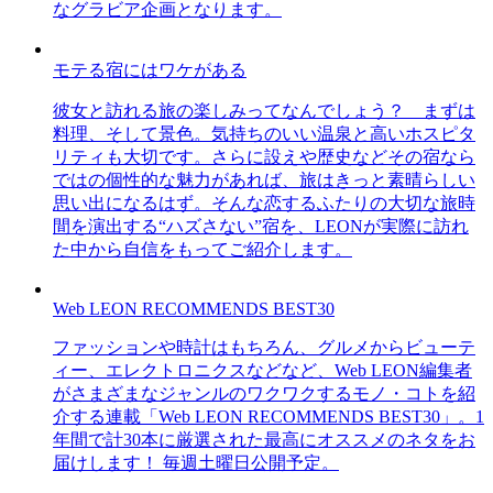
なグラビア企画となります。
モテる宿にはワケがある
彼女と訪れる旅の楽しみってなんでしょう？ まずは
料理、そして景色。気持ちのいい温泉と高いホスピタ
リティも大切です。さらに設えや歴史などその宿なら
ではの個性的な魅力があれば、旅はきっと素晴らしい
思い出になるはず。そんな恋するふたりの大切な旅時
間を演出する“ハズさない”宿を、LEONが実際に訪れ
た中から自信をもってご紹介します。
Web LEON RECOMMENDS BEST30
ファッションや時計はもちろん、グルメからビューテ
ィー、エレクトロニクスなどなど、Web LEON編集者
がさまざまなジャンルのワクワクするモノ・コトを紹
介する連載「Web LEON RECOMMENDS BEST30」。1
年間で計30本に厳選された最高にオススメのネタをお
届けします！ 毎週土曜日公開予定。