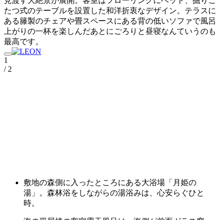
見渡す大絶景が展開。客室はフローリングにベッド、掘りご
たつ式のテーブルを設置した和洋折衷なデザイン。テラスに
ある籐製のチェアや畳スペースにある背の低いソファで風呂
上がりの一杯を楽しんだあとにごろりと昼寝なんていうのも
最高です。
1
/ 2
敷地の森側に入ったところにある大浴場「月姫の
湯」。森林浴をしながらの湯浴みは、心安らぐひと
時。