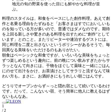
地元の旬の野菜を使った目にも鮮やかな料理が並
ぶ。
料理のスタイルは、和食をベースにした創作料理。あえて創
作と名乗る理由をたずねると「お客さまはすでにおいしいも
のを知っている方が多いので、普通ではダメなのです。期待
を上回る新しさや驚きのある料理を出すために“創作”として
います」とのこと。またリピーターや連泊するゲストには、
同じ料理を二度と出さないというポリシーがあるそうで、毎
回異なる美味をいただけるのもありがたい。
朝食はベーシックな和食ですが、いろいろな美味をちょっと
ずつ楽しめるという趣向に。前の晩につい飲みすぎたからサ
ラッとなんて向きには、干物をほぐして薬味と一緒にごはん
にのせて出汁をかけ、お茶漬けとしてサラリと流すなんて味
わい方も。まさに、お酒好きにもうれしい朝ごはんです。
どうりでオープンからず～っと隠れ宿として続いているわけ
です。だって、こんないい宿、そう簡単に他人に教えるはず
ないもんなあ。
1
/ 2