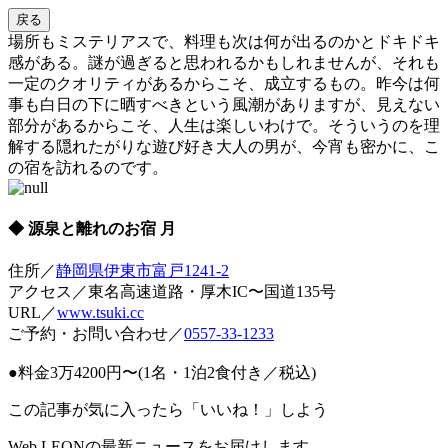
戻る
場所もミステリアスで、料理も次は何が出るのかとドキドキ
感がある。謎が過ぎると思われるかもしれませんが、それも
一定のクオリティがあるからこそ、成立するもの。昨今は何
事も白日の下に晒すべきという風潮がありますが、見えない
部分があるからこそ、人生は楽しいわけで。そういうのを理
解する隠れたがりな遊び好き大人の男が、今宵も密かに、こ
の宿を訪れるのです。
◆ 源泉と離れのお宿 月
住所／
静岡県伊東市富戸1241-2
アクセス／東名高速道路・厚木IC〜国道135号
URL／
www.tsuki.cc
ご予約・お問い合わせ／
0557-33-1233
●料金3万4200円〜(1名・1泊2食付き／税込)
この記事が気に入ったら「いいね！」しよう
Web LEONの最新ニュースをお届けします。