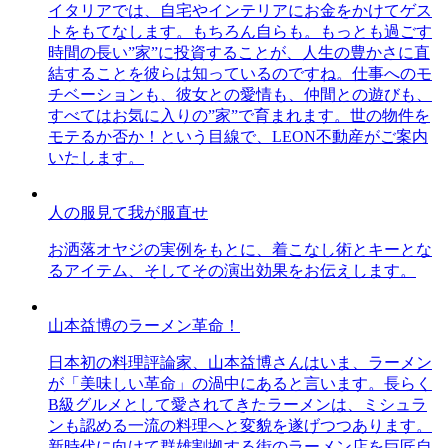
イタリアでは、自宅やインテリアにお金をかけてゲス
トをもてなします。もちろん自らも。もっとも過ごす
時間の長い”家”に投資することが、人生の豊かさに直
結することを彼らは知っているのですね。仕事へのモ
チベーションも、彼女との愛情も、仲間との遊びも、
すべてはお気に入りの”家”で育まれます。世の物件を
モテるか否か！という目線で、LEON不動産がご案内
いたします。
人の服見て我が服直せ
お洒落オヤジの実例をもとに、着こなし術とキーとな
るアイテム、そしてその演出効果をお伝えします。
山本益博のラーメン革命！
日本初の料理評論家、山本益博さんはいま、ラーメン
が「美味しい革命」の渦中にあると言います。長らく
B級グルメとして愛されてきたラーメンは、ミシュラ
ンも認める一流の料理へと変貌を遂げつつあります。
新時代に向けて群雄割拠する街のラーメン店を巨匠自