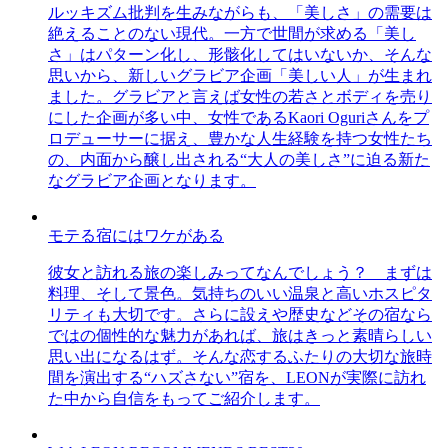
ルッキズム批判を生みながらも、「美しさ」の需要は
絶えることのない現代。一方で世間が求める「美し
さ」はパターン化し、形骸化してはいないか、そんな
思いから、新しいグラビア企画「美しい人」が生まれ
ました。グラビアと言えば女性の若さとボディを売り
にした企画が多い中、女性であるKaori Oguriさんをプ
ロデューサーに据え、豊かな人生経験を持つ女性たち
の、内面から醸し出される“大人の美しさ”に迫る新た
なグラビア企画となります。
モテる宿にはワケがある
彼女と訪れる旅の楽しみってなんでしょう？ まずは
料理、そして景色。気持ちのいい温泉と高いホスピタ
リティも大切です。さらに設えや歴史などその宿なら
ではの個性的な魅力があれば、旅はきっと素晴らしい
思い出になるはず。そんな恋するふたりの大切な旅時
間を演出する“ハズさない”宿を、LEONが実際に訪れ
た中から自信をもってご紹介します。