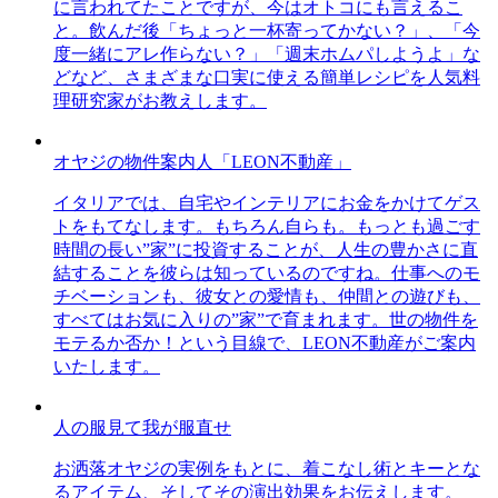
に言われてたことですが、今はオトコにも言えるこ
と。飲んだ後「ちょっと一杯寄ってかない？」、「今
度一緒にアレ作らない？」「週末ホムパしようよ」な
どなど、さまざまな口実に使える簡単レシピを人気料
理研究家がお教えします。
オヤジの物件案内人「LEON不動産」
イタリアでは、自宅やインテリアにお金をかけてゲス
トをもてなします。もちろん自らも。もっとも過ごす
時間の長い”家”に投資することが、人生の豊かさに直
結することを彼らは知っているのですね。仕事へのモ
チベーションも、彼女との愛情も、仲間との遊びも、
すべてはお気に入りの”家”で育まれます。世の物件を
モテるか否か！という目線で、LEON不動産がご案内
いたします。
人の服見て我が服直せ
お洒落オヤジの実例をもとに、着こなし術とキーとな
るアイテム、そしてその演出効果をお伝えします。