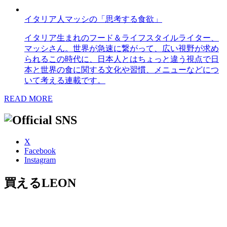
イタリア人マッシの「思考する食欲」
イタリア生まれのフード＆ライフスタイルライター、
マッシさん。世界が急速に繋がって、広い視野が求め
られるこの時代に、日本人とはちょっと違う視点で日
本と世界の食に関する文化や習慣、メニューなどにつ
いて考える連載です。
READ MORE
X
Facebook
Instagram
買えるLEON