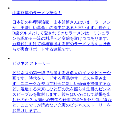
山本益博のラーメン革命！
日本初の料理評論家、山本益博さんはいま、ラーメン
が「美味しい革命」の渦中にあると言います。長らく
B級グルメとして愛されてきたラーメンは、ミシュラ
ンも認める一流の料理へと変貌を遂げつつあります。
新時代に向けて群雄割拠する街のラーメン店を巨匠自
らが実食リポートする連載です。
ビジネス ストーリー
ビジネスの第一線で活躍する著名人のインタビュー企
画です。時代をリードする商品やサービスを産み出
す、ユニークな視点で社会に新しい価値を提供するな
ど、混迷する未来にひと筋の光を照らす注目のビジネ
スピープルを取材します。彼らはいかにして結果を出
したのか？ 人知れぬ苦労や仕事で得た意外な気づきな
ど、ここでしか読めない充実のビジネスストーリーを
お届けします。