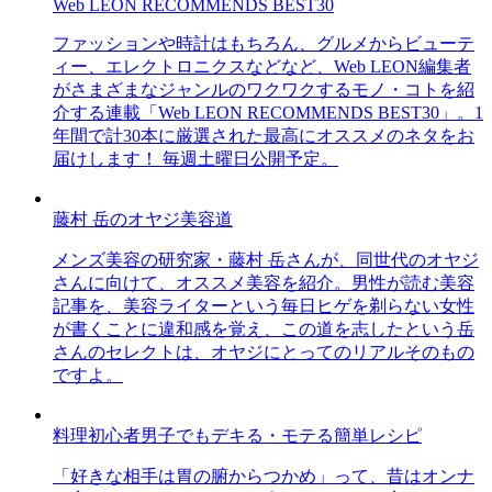
Web LEON RECOMMENDS BEST30
ファッションや時計はもちろん、グルメからビューテ
ィー、エレクトロニクスなどなど、Web LEON編集者
がさまざまなジャンルのワクワクするモノ・コトを紹
介する連載「Web LEON RECOMMENDS BEST30」。1
年間で計30本に厳選された最高にオススメのネタをお
届けします！ 毎週土曜日公開予定。
藤村 岳のオヤジ美容道
メンズ美容の研究家・藤村 岳さんが、同世代のオヤジ
さんに向けて、オススメ美容を紹介。男性が読む美容
記事を、美容ライターという毎日ヒゲを剃らない女性
が書くことに違和感を覚え、この道を志したという岳
さんのセレクトは、オヤジにとってのリアルそのもの
ですよ。
料理初心者男子でもデキる・モテる簡単レシピ
「好きな相手は胃の腑からつかめ」って、昔はオンナ