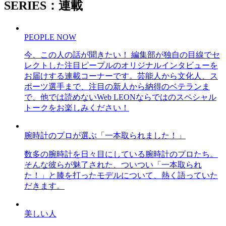
SERIES：連載
PEOPLE NOW
今、この人の話が聞きたい！ 編集部が独自の目線でセ
レクトした注目ピープルのオリジナルインタビューを
お届けする連載コーナーです。芸能人から文化人、ス
ポーツ選手まで、注目の新人から納得のベテランま
で、他では読めないWeb LEONならではのスペシャル
トークをお楽しみください！
腕時計のプロが選ぶ「一本取られました！」
数多の腕時計を日々目にしている腕時計のプロたち。
そんな彼らが魅了された、ついつい「一本取られ
た！」と膝を打ったモデルについて、熱く語っていた
だきます。
美しい人