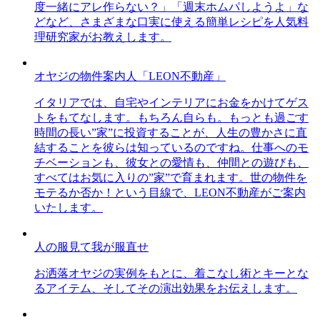
度一緒にアレ作らない？」「週末ホムパしようよ」な
どなど、さまざまな口実に使える簡単レシピを人気料
理研究家がお教えします。
オヤジの物件案内人「LEON不動産」
イタリアでは、自宅やインテリアにお金をかけてゲス
トをもてなします。もちろん自らも。もっとも過ごす
時間の長い”家”に投資することが、人生の豊かさに直
結することを彼らは知っているのですね。仕事へのモ
チベーションも、彼女との愛情も、仲間との遊びも、
すべてはお気に入りの”家”で育まれます。世の物件を
モテるか否か！という目線で、LEON不動産がご案内
いたします。
人の服見て我が服直せ
お洒落オヤジの実例をもとに、着こなし術とキーとな
るアイテム、そしてその演出効果をお伝えします。