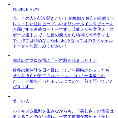
PEOPLE NOW
今、この人の話が聞きたい！ 編集部が独自の目線でセ
レクトした注目ピープルのオリジナルインタビューを
お届けする連載コーナーです。芸能人から文化人、ス
ポーツ選手まで、注目の新人から納得のベテランま
で、他では読めないWeb LEONならではのスペシャル
トークをお楽しみください！
腕時計のプロが選ぶ「一本取られました！」
数多の腕時計を日々目にしている腕時計のプロたち。
そんな彼らが魅了された、ついつい「一本取られ
た！」と膝を打ったモデルについて、熱く語っていた
だきます。
美しい人
ルッキズム批判を生みながらも、「美しさ」の需要は
絶えることのない現代。一方で世間が求める「美し