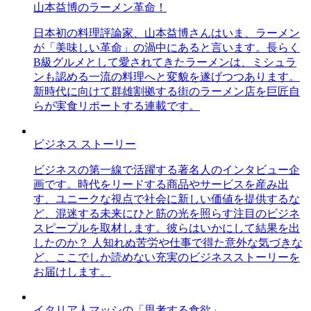
山本益博のラーメン革命！
日本初の料理評論家、山本益博さんはいま、ラーメン
が「美味しい革命」の渦中にあると言います。長らく
B級グルメとして愛されてきたラーメンは、ミシュラ
ンも認める一流の料理へと変貌を遂げつつあります。
新時代に向けて群雄割拠する街のラーメン店を巨匠自
らが実食リポートする連載です。
ビジネス ストーリー
ビジネスの第一線で活躍する著名人のインタビュー企
画です。時代をリードする商品やサービスを産み出
す、ユニークな視点で社会に新しい価値を提供するな
ど、混迷する未来にひと筋の光を照らす注目のビジネ
スピープルを取材します。彼らはいかにして結果を出
したのか？ 人知れぬ苦労や仕事で得た意外な気づきな
ど、ここでしか読めない充実のビジネスストーリーを
お届けします。
イタリア人マッシの「思考する食欲」