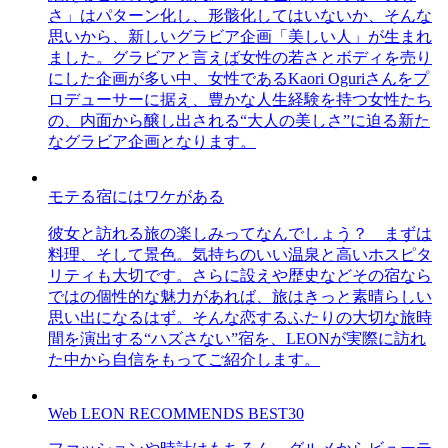
さ」はパターン化し、形骸化してはいないか、そんな
思いから、新しいグラビア企画「美しい人」が生まれ
ました。グラビアと言えば女性の若さとボディを売り
にした企画が多い中、女性であるKaori Oguriさんをプ
ロデューサーに据え、豊かな人生経験を持つ女性たち
の、内面から醸し出される“大人の美しさ”に迫る新た
なグラビア企画となります。
モテる宿にはワケがある
彼女と訪れる旅の楽しみってなんでしょう？ まずは
料理、そして景色。気持ちのいい温泉と高いホスピタ
リティも大切です。さらに設えや歴史などその宿なら
ではの個性的な魅力があれば、旅はきっと素晴らしい
思い出になるはず。そんな恋するふたりの大切な旅時
間を演出する“ハズさない”宿を、LEONが実際に訪れ
た中から自信をもってご紹介します。
Web LEON RECOMMENDS BEST30