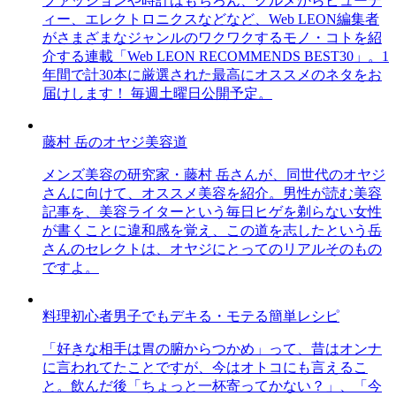
ファッションや時計はもちろん、グルメからビューテ
ィー、エレクトロニクスなどなど、Web LEON編集者
がさまざまなジャンルのワクワクするモノ・コトを紹
介する連載「Web LEON RECOMMENDS BEST30」。1
年間で計30本に厳選された最高にオススメのネタをお
届けします！ 毎週土曜日公開予定。
藤村 岳のオヤジ美容道
メンズ美容の研究家・藤村 岳さんが、同世代のオヤジ
さんに向けて、オススメ美容を紹介。男性が読む美容
記事を、美容ライターという毎日ヒゲを剃らない女性
が書くことに違和感を覚え、この道を志したという岳
さんのセレクトは、オヤジにとってのリアルそのもの
ですよ。
料理初心者男子でもデキる・モテる簡単レシピ
「好きな相手は胃の腑からつかめ」って、昔はオンナ
に言われてたことですが、今はオトコにも言えるこ
と。飲んだ後「ちょっと一杯寄ってかない？」、「今