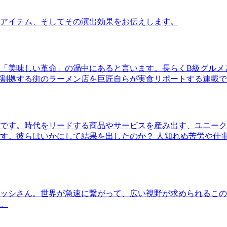
アイテム、そしてその演出効果をお伝えします。
「美味しい革命」の渦中にあると言います。長らくB級グルメ
割拠する街のラーメン店を巨匠自らが実食リポートする連載で
です。時代をリードする商品やサービスを産み出す、ユニーク
す。彼らはいかにして結果を出したのか？ 人知れぬ苦労や仕
ッシさん。世界が急速に繋がって、広い視野が求められるこの
。