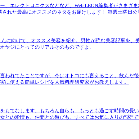
、エレクトロニクスなどなど、Web LEON編集者がさまざ
30本に厳選された最高にオススメのネタをお届けします！ 毎週土曜日
さんに向けて、オススメ美容を紹介。男性が読む美容記事を、
オヤジにとってのリアルそのものですよ。
言われてたことですが、今はオトコにも言えること。飲んだ後
実に使える簡単レシピを人気料理研究家がお教えします。
をもてなします。もちろん自らも。もっとも過ごす時間の長い
女との愛情も、仲間との遊びも、すべてはお気に入りの”家”