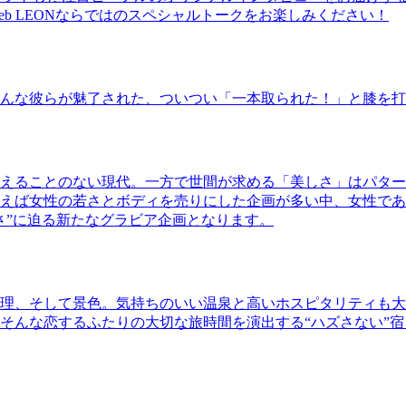
b LEONならではのスペシャルトークをお楽しみください！
んな彼らが魅了された、ついつい「一本取られた！」と膝を打
えることのない現代。一方で世間が求める「美しさ」はパター
ば女性の若さとボディを売りにした企画が多い中、女性であるKao
さ”に迫る新たなグラビア企画となります。
理、そして景色。気持ちのいい温泉と高いホスピタリティも大
そんな恋するふたりの大切な旅時間を演出する“ハズさない”宿