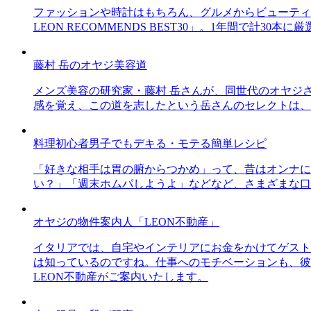
ファッションや時計はもちろん、グルメからビューティー
LEON RECOMMENDS BEST30」。1年間で計
藤村 岳のオヤジ美容道
メンズ美容の研究家・藤村 岳さんが、同世代のオヤジ
感を覚え、この道を志したという岳さんのセレクトは、
料理初心者男子でもデキる・モテる簡単レシピ
「好きな相手は胃の腑からつかめ」って、昔はオンナに
い？」「週末ホムパしようよ」などなど、さまざまな口
オヤジの物件案内人「LEON不動産」
イタリアでは、自宅やインテリアにお金をかけてゲスト
は知っているのですね。仕事へのモチベーションも、彼
LEON不動産がご案内いたします。