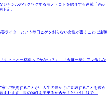
まなジャンルのワクワクするモノ・コトを紹介する連載「Web
公開予定。
美容ライターという毎日ヒゲを剃らない女性が書くことに違和
「ちょっと一杯寄ってかない？」、「今度一緒にアレ作らな
”家”に投資することが、人生の豊かさに直結することを彼ら
で育まれます。世の物件をモテるか否か！という目線で、