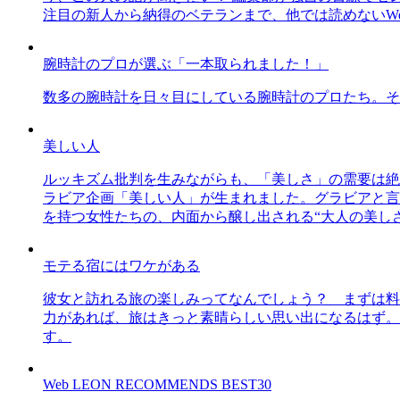
注目の新人から納得のベテランまで、他では読めないWe
腕時計のプロが選ぶ「一本取られました！」
数多の腕時計を日々目にしている腕時計のプロたち。そ
美しい人
ルッキズム批判を生みながらも、「美しさ」の需要は絶
ラビア企画「美しい人」が生まれました。グラビアと言え
を持つ女性たちの、内面から醸し出される“大人の美し
モテる宿にはワケがある
彼女と訪れる旅の楽しみってなんでしょう？ まずは料
力があれば、旅はきっと素晴らしい思い出になるはず。
す。
Web LEON RECOMMENDS BEST30