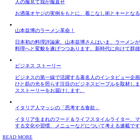
人の服見て我が服直せ
お洒落オヤジの実例をもとに、着こなし術とキーとなる
山本益博のラーメン革命！
日本初の料理評論家、山本益博さんはいま、ラーメンが
料理へと変貌を遂げつつあります。新時代に向けて群雄
ビジネス ストーリー
ビジネスの第一線で活躍する著名人のインタビュー企画
ひと筋の光を照らす注目のビジネスピープルを取材しま
スストーリーをお届けします。
イタリア人マッシの「思考する食欲」
イタリア生まれのフード＆ライフスタイルライター、マ
する文化や習慣、メニューなどについて考える連載です
READ MORE