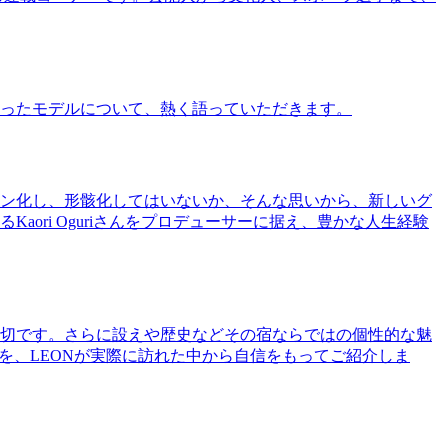
ったモデルについて、熱く語っていただきます。
ン化し、形骸化してはいないか、そんな思いから、新しいグ
ri Oguriさんをプロデューサーに据え、豊かな人生経験
切です。さらに設えや歴史などその宿ならではの個性的な魅
を、LEONが実際に訪れた中から自信をもってご紹介しま