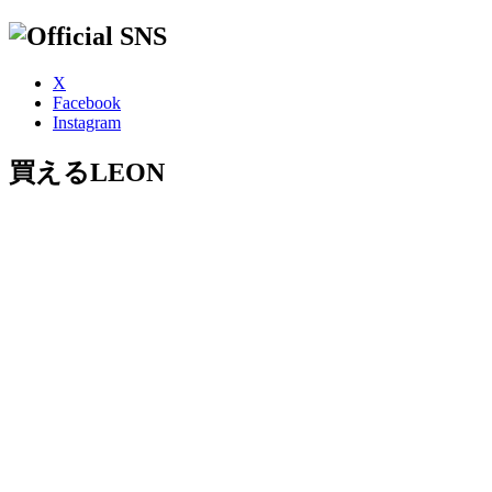
X
Facebook
Instagram
買えるLEON