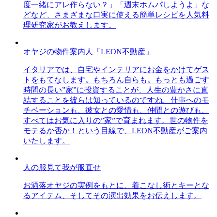
度一緒にアレ作らない？」「週末ホムパしようよ」な
どなど、さまざまな口実に使える簡単レシピを人気料
理研究家がお教えします。
オヤジの物件案内人「LEON不動産」
イタリアでは、自宅やインテリアにお金をかけてゲス
トをもてなします。もちろん自らも。もっとも過ごす
時間の長い”家”に投資することが、人生の豊かさに直
結することを彼らは知っているのですね。仕事へのモ
チベーションも、彼女との愛情も、仲間との遊びも、
すべてはお気に入りの”家”で育まれます。世の物件を
モテるか否か！という目線で、LEON不動産がご案内
いたします。
人の服見て我が服直せ
お洒落オヤジの実例をもとに、着こなし術とキーとな
るアイテム、そしてその演出効果をお伝えします。