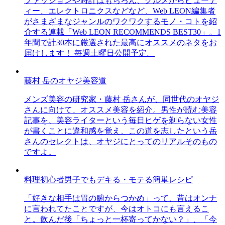
ファッションや時計はもちろん、グルメからビューテ
ィー、エレクトロニクスなどなど、Web LEON編集者
がさまざまなジャンルのワクワクするモノ・コトを紹
介する連載「Web LEON RECOMMENDS BEST30」。1
年間で計30本に厳選された最高にオススメのネタをお
届けします！ 毎週土曜日公開予定。
藤村 岳のオヤジ美容道
メンズ美容の研究家・藤村 岳さんが、同世代のオヤジ
さんに向けて、オススメ美容を紹介。男性が読む美容
記事を、美容ライターという毎日ヒゲを剃らない女性
が書くことに違和感を覚え、この道を志したという岳
さんのセレクトは、オヤジにとってのリアルそのもの
ですよ。
料理初心者男子でもデキる・モテる簡単レシピ
「好きな相手は胃の腑からつかめ」って、昔はオンナ
に言われてたことですが、今はオトコにも言えるこ
と。飲んだ後「ちょっと一杯寄ってかない？」、「今