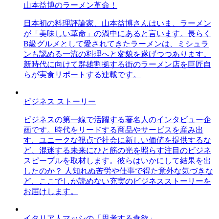
山本益博のラーメン革命！
日本初の料理評論家、山本益博さんはいま、ラーメン
が「美味しい革命」の渦中にあると言います。長らく
B級グルメとして愛されてきたラーメンは、ミシュラ
ンも認める一流の料理へと変貌を遂げつつあります。
新時代に向けて群雄割拠する街のラーメン店を巨匠自
らが実食リポートする連載です。
ビジネス ストーリー
ビジネスの第一線で活躍する著名人のインタビュー企
画です。時代をリードする商品やサービスを産み出
す、ユニークな視点で社会に新しい価値を提供するな
ど、混迷する未来にひと筋の光を照らす注目のビジネ
スピープルを取材します。彼らはいかにして結果を出
したのか？ 人知れぬ苦労や仕事で得た意外な気づきな
ど、ここでしか読めない充実のビジネスストーリーを
お届けします。
イタリア人マッシの「思考する食欲」