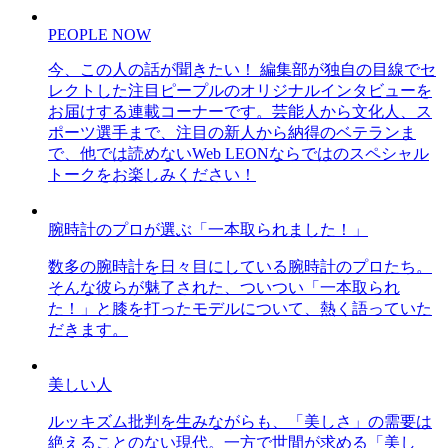
PEOPLE NOW
今、この人の話が聞きたい！ 編集部が独自の目線でセ
レクトした注目ピープルのオリジナルインタビューを
お届けする連載コーナーです。芸能人から文化人、ス
ポーツ選手まで、注目の新人から納得のベテランま
で、他では読めないWeb LEONならではのスペシャル
トークをお楽しみください！
腕時計のプロが選ぶ「一本取られました！」
数多の腕時計を日々目にしている腕時計のプロたち。
そんな彼らが魅了された、ついつい「一本取られ
た！」と膝を打ったモデルについて、熱く語っていた
だきます。
美しい人
ルッキズム批判を生みながらも、「美しさ」の需要は
絶えることのない現代。一方で世間が求める「美し