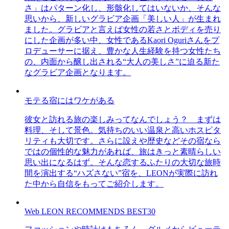
さ」はパターン化し、形骸化してはいないか、そんな
思いから、新しいグラビア企画「美しい人」が生まれ
ました。グラビアと言えば女性の若さとボディを売り
にした企画が多い中、女性であるKaori Oguriさんをプ
ロデューサーに据え、豊かな人生経験を持つ女性たち
の、内面から醸し出される“大人の美しさ”に迫る新た
なグラビア企画となります。
モテる宿にはワケがある
彼女と訪れる旅の楽しみってなんでしょう？ まずは
料理、そして景色。気持ちのいい温泉と高いホスピタ
リティも大切です。さらに設えや歴史などその宿なら
ではの個性的な魅力があれば、旅はきっと素晴らしい
思い出になるはず。そんな恋するふたりの大切な旅時
間を演出する“ハズさない”宿を、LEONが実際に訪れ
た中から自信をもってご紹介します。
Web LEON RECOMMENDS BEST30