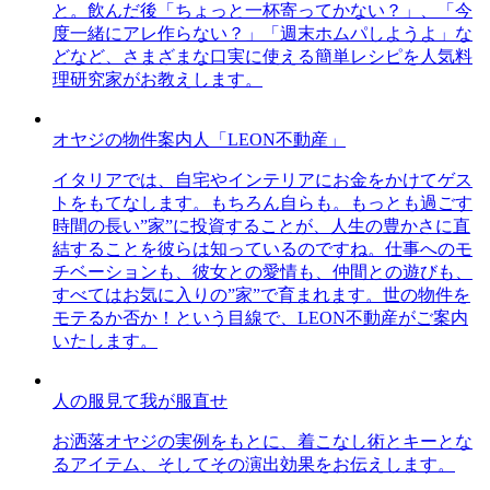
と。飲んだ後「ちょっと一杯寄ってかない？」、「今
度一緒にアレ作らない？」「週末ホムパしようよ」な
どなど、さまざまな口実に使える簡単レシピを人気料
理研究家がお教えします。
オヤジの物件案内人「LEON不動産」
イタリアでは、自宅やインテリアにお金をかけてゲス
トをもてなします。もちろん自らも。もっとも過ごす
時間の長い”家”に投資することが、人生の豊かさに直
結することを彼らは知っているのですね。仕事へのモ
チベーションも、彼女との愛情も、仲間との遊びも、
すべてはお気に入りの”家”で育まれます。世の物件を
モテるか否か！という目線で、LEON不動産がご案内
いたします。
人の服見て我が服直せ
お洒落オヤジの実例をもとに、着こなし術とキーとな
るアイテム、そしてその演出効果をお伝えします。