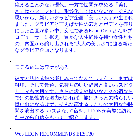
絶えることのない現代。一方で世間が求める「美し
さ」はパターン化し、形骸化してはいないか、そんな
思いから、新しいグラビア企画「美しい人」が生まれ
ました。グラビアと言えば女性の若さとボディを売り
にした企画が多い中、女性であるKaori Oguriさんをプ
ロデューサーに据え、豊かな人生経験を持つ女性たち
の、内面から醸し出される“大人の美しさ”に迫る新た
なグラビア企画となります。
モテる宿にはワケがある
彼女と訪れる旅の楽しみってなんでしょう？ まずは
料理、そして景色。気持ちのいい温泉と高いホスピタ
リティも大切です。さらに設えや歴史などその宿なら
ではの個性的な魅力があれば、旅はきっと素晴らしい
思い出になるはず。そんな恋するふたりの大切な旅時
間を演出する“ハズさない”宿を、LEONが実際に訪れ
た中から自信をもってご紹介します。
Web LEON RECOMMENDS BEST30