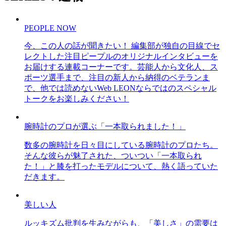
PEOPLE NOW
今、この人の話が聞きたい！ 編集部が独自の目線でセ
レクトした注目ピープルのオリジナルインタビューを
お届けする連載コーナーです。芸能人から文化人、ス
ポーツ選手まで、注目の新人から納得のベテランま
で、他では読めないWeb LEONならではのスペシャル
トークをお楽しみください！
腕時計のプロが選ぶ「一本取られました！」
数多の腕時計を日々目にしている腕時計のプロたち。
そんな彼らが魅了された、ついつい「一本取られ
た！」と膝を打ったモデルについて、熱く語っていた
だきます。
美しい人
ルッキズム批判を生みながらも、「美しさ」の需要は