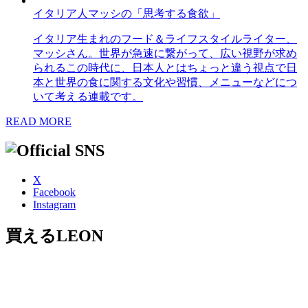
イタリア人マッシの「思考する食欲」
イタリア生まれのフード＆ライフスタイルライター、
マッシさん。世界が急速に繋がって、広い視野が求め
られるこの時代に、日本人とはちょっと違う視点で日
本と世界の食に関する文化や習慣、メニューなどにつ
いて考える連載です。
READ MORE
X
Facebook
Instagram
買えるLEON