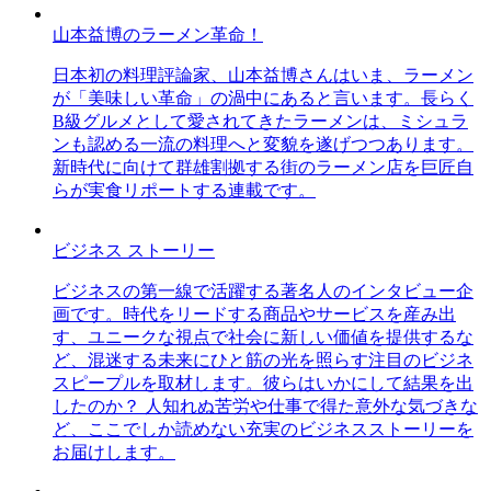
山本益博のラーメン革命！
日本初の料理評論家、山本益博さんはいま、ラーメン
が「美味しい革命」の渦中にあると言います。長らく
B級グルメとして愛されてきたラーメンは、ミシュラ
ンも認める一流の料理へと変貌を遂げつつあります。
新時代に向けて群雄割拠する街のラーメン店を巨匠自
らが実食リポートする連載です。
ビジネス ストーリー
ビジネスの第一線で活躍する著名人のインタビュー企
画です。時代をリードする商品やサービスを産み出
す、ユニークな視点で社会に新しい価値を提供するな
ど、混迷する未来にひと筋の光を照らす注目のビジネ
スピープルを取材します。彼らはいかにして結果を出
したのか？ 人知れぬ苦労や仕事で得た意外な気づきな
ど、ここでしか読めない充実のビジネスストーリーを
お届けします。