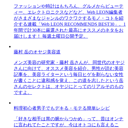
ファッションや時計はもちろん、グルメからビューテ
ィー、エレクトロニクスなどなど、Web LEON編集者
がさまざまなジャンルのワクワクするモノ・コトを紹
介する連載「Web LEON RECOMMENDS BEST30」。1
年間で計30本に厳選された最高にオススメのネタをお
届けします！ 毎週土曜日公開予定。
藤村 岳のオヤジ美容道
メンズ美容の研究家・藤村 岳さんが、同世代のオヤジ
さんに向けて、オススメ美容を紹介。男性が読む美容
記事を、美容ライターという毎日ヒゲを剃らない女性
が書くことに違和感を覚え、この道を志したという岳
さんのセレクトは、オヤジにとってのリアルそのもの
ですよ。
料理初心者男子でもデキる・モテる簡単レシピ
「好きな相手は胃の腑からつかめ」って、昔はオンナ
に言われてたことですが、今はオトコにも言えるこ