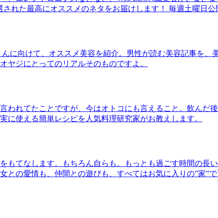
30本に厳選された最高にオススメのネタをお届けします！ 毎週土曜日
さんに向けて、オススメ美容を紹介。男性が読む美容記事を、
オヤジにとってのリアルそのものですよ。
言われてたことですが、今はオトコにも言えること。飲んだ後
実に使える簡単レシピを人気料理研究家がお教えします。
をもてなします。もちろん自らも。もっとも過ごす時間の長い
女との愛情も、仲間との遊びも、すべてはお気に入りの”家”