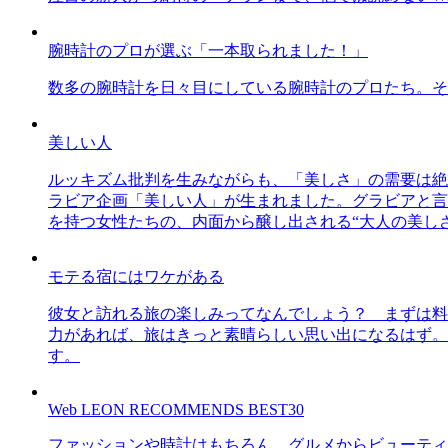
腕時計のプロが選ぶ「一本取られました！」
数多の腕時計を日々目にしている腕時計のプロたち。そ
美しい人
ルッキズム批判を生みながらも、「美しさ」の需要は絶
ラビア企画「美しい人」が生まれました。グラビアと言え
を持つ女性たちの、内面から醸し出される“大人の美し
モテる宿にはワケがある
彼女と訪れる旅の楽しみってなんでしょう？ まずは料
力があれば、旅はきっと素晴らしい思い出になるはず。
す。
Web LEON RECOMMENDS BEST30
ファッションや時計はもちろん、グルメからビューティー