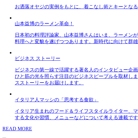
お洒落オヤジの実例をもとに、着こなし術とキーとなる
山本益博のラーメン革命！
日本初の料理評論家、山本益博さんはいま、ラーメンが
料理へと変貌を遂げつつあります。新時代に向けて群雄
ビジネス ストーリー
ビジネスの第一線で活躍する著名人のインタビュー企画
ひと筋の光を照らす注目のビジネスピープルを取材しま
スストーリーをお届けします。
イタリア人マッシの「思考する食欲」
イタリア生まれのフード＆ライフスタイルライター、マ
する文化や習慣、メニューなどについて考える連載です
READ MORE