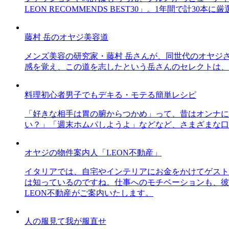
LEON RECOMMENDS BEST30」。1年間で計
藤村 岳のオヤジ美容道
メンズ美容の研究家・藤村 岳さんが、同世代のオヤジ
感を覚え、この道を志したという岳さんのセレクトは、
料理初心者男子でもデキる・モテる簡単レシピ
「好きな相手は胃の腑からつかめ」って、昔はオンナに
い？」「週末ホムパしようよ」などなど、さまざまな口
オヤジの物件案内人「LEON不動産」
イタリアでは、自宅やインテリアにお金をかけてゲスト
は知っているのですね。仕事へのモチベーションも、彼
LEON不動産がご案内いたします。
人の服見て我が服直せ