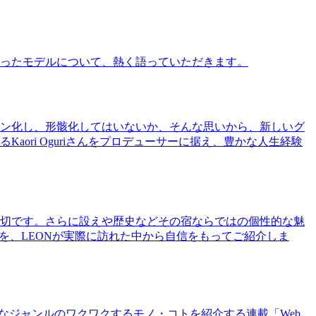
ったモデルについて、熱く語っていただきます。
ン化し、形骸化してはいないか、そんな思いから、新しいグ
ri Oguriさんをプロデューサーに据え、豊かな人生経験
切です。さらに設えや歴史などその宿ならではの個性的な魅
を、LEONが実際に訪れた中から自信をもってご紹介しま
まなジャンルのワクワクするモノ・コトを紹介する連載「Web