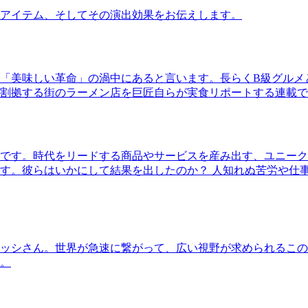
アイテム、そしてその演出効果をお伝えします。
「美味しい革命」の渦中にあると言います。長らくB級グルメ
割拠する街のラーメン店を巨匠自らが実食リポートする連載で
です。時代をリードする商品やサービスを産み出す、ユニーク
す。彼らはいかにして結果を出したのか？ 人知れぬ苦労や仕
ッシさん。世界が急速に繋がって、広い視野が求められるこの
。