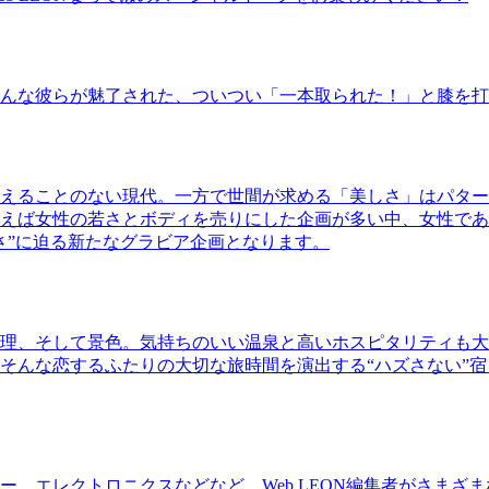
んな彼らが魅了された、ついつい「一本取られた！」と膝を打
えることのない現代。一方で世間が求める「美しさ」はパター
ば女性の若さとボディを売りにした企画が多い中、女性であるKao
さ”に迫る新たなグラビア企画となります。
理、そして景色。気持ちのいい温泉と高いホスピタリティも大
そんな恋するふたりの大切な旅時間を演出する“ハズさない”宿
、エレクトロニクスなどなど、Web LEON編集者がさまざ