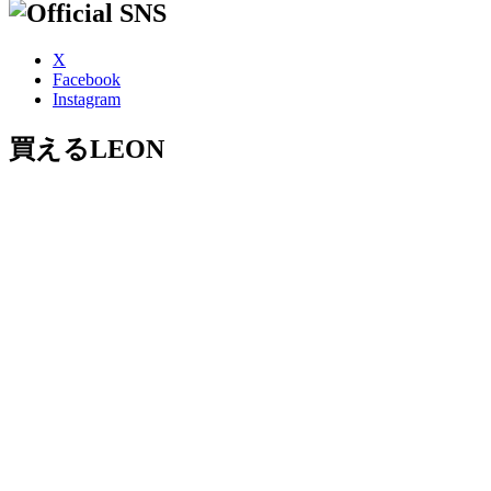
X
Facebook
Instagram
買えるLEON