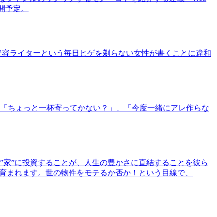
公開予定。
美容ライターという毎日ヒゲを剃らない女性が書くことに違和
「ちょっと一杯寄ってかない？」、「今度一緒にアレ作らな
”家”に投資することが、人生の豊かさに直結することを彼ら
で育まれます。世の物件をモテるか否か！という目線で、