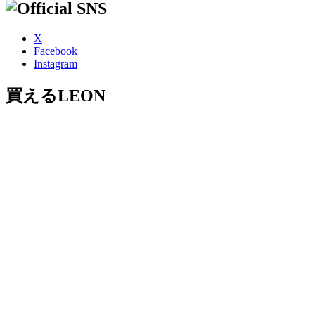
X
Facebook
Instagram
買えるLEON