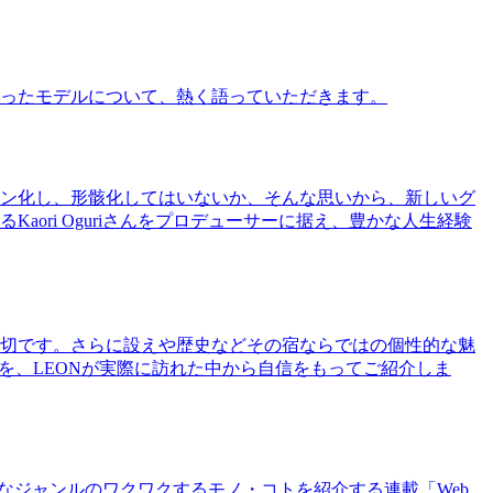
ったモデルについて、熱く語っていただきます。
ン化し、形骸化してはいないか、そんな思いから、新しいグ
ri Oguriさんをプロデューサーに据え、豊かな人生経験
切です。さらに設えや歴史などその宿ならではの個性的な魅
を、LEONが実際に訪れた中から自信をもってご紹介しま
まなジャンルのワクワクするモノ・コトを紹介する連載「Web