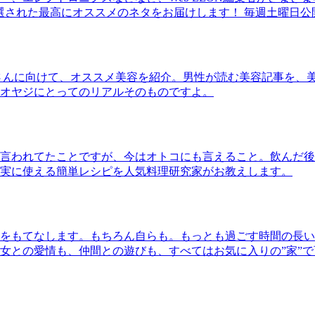
30本に厳選された最高にオススメのネタをお届けします！ 毎週土曜日
さんに向けて、オススメ美容を紹介。男性が読む美容記事を、
オヤジにとってのリアルそのものですよ。
言われてたことですが、今はオトコにも言えること。飲んだ後
実に使える簡単レシピを人気料理研究家がお教えします。
をもてなします。もちろん自らも。もっとも過ごす時間の長い
女との愛情も、仲間との遊びも、すべてはお気に入りの”家”