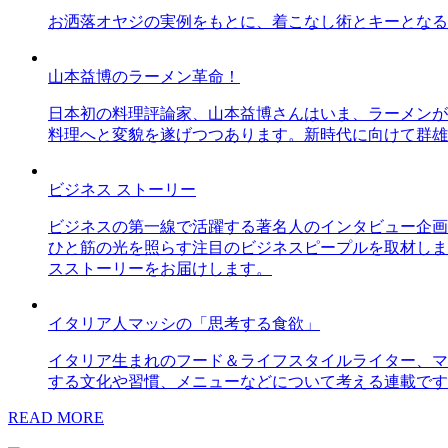
お洒落オヤジの実例をもとに、着こなし術とキーとなる
山本益博のラーメン革命！
日本初の料理評論家、山本益博さんはいま、ラーメンが
料理へと変貌を遂げつつあります。新時代に向けて群雄
ビジネス ストーリー
ビジネスの第一線で活躍する著名人のインタビュー企画
ひと筋の光を照らす注目のビジネスピープルを取材しま
スストーリーをお届けします。
イタリア人マッシの「思考する食欲」
イタリア生まれのフード＆ライフスタイルライター、マ
する文化や習慣、メニューなどについて考える連載です
READ MORE