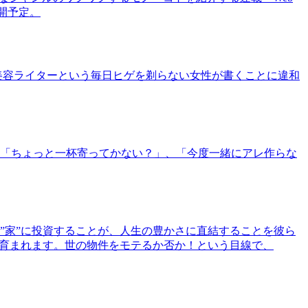
公開予定。
美容ライターという毎日ヒゲを剃らない女性が書くことに違和
「ちょっと一杯寄ってかない？」、「今度一緒にアレ作らな
”家”に投資することが、人生の豊かさに直結することを彼ら
で育まれます。世の物件をモテるか否か！という目線で、