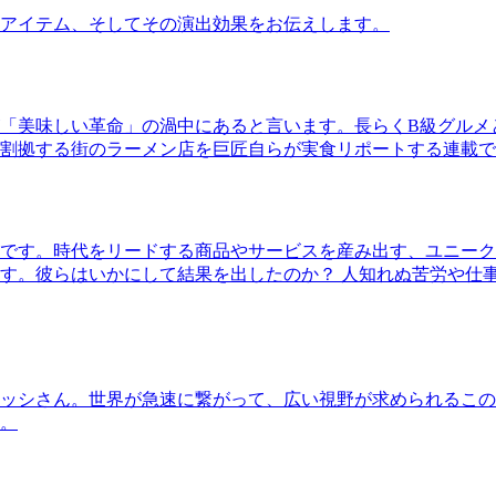
アイテム、そしてその演出効果をお伝えします。
「美味しい革命」の渦中にあると言います。長らくB級グルメ
割拠する街のラーメン店を巨匠自らが実食リポートする連載で
です。時代をリードする商品やサービスを産み出す、ユニーク
す。彼らはいかにして結果を出したのか？ 人知れぬ苦労や仕
ッシさん。世界が急速に繋がって、広い視野が求められるこの
。