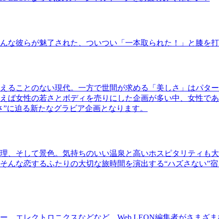
んな彼らが魅了された、ついつい「一本取られた！」と膝を打
えることのない現代。一方で世間が求める「美しさ」はパター
ば女性の若さとボディを売りにした企画が多い中、女性であるKao
さ”に迫る新たなグラビア企画となります。
理、そして景色。気持ちのいい温泉と高いホスピタリティも大
そんな恋するふたりの大切な旅時間を演出する“ハズさない”宿
、エレクトロニクスなどなど、Web LEON編集者がさまざ