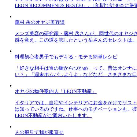
LEON RECOMMENDS BEST30」。1年間で計
藤村 岳のオヤジ美容道
メンズ美容の研究家・藤村 岳さんが、同世代のオヤジ
感を覚え、この道を志したという岳さんのセレクトは、
料理初心者男子でもデキる・モテる簡単レシピ
「好きな相手は胃の腑からつかめ」って、昔はオンナに
い？」「週末ホムパしようよ」などなど、さまざまな口
オヤジの物件案内人「LEON不動産」
イタリアでは、自宅やインテリアにお金をかけてゲスト
は知っているのですね。仕事へのモチベーションも、彼
LEON不動産がご案内いたします。
人の服見て我が服直せ