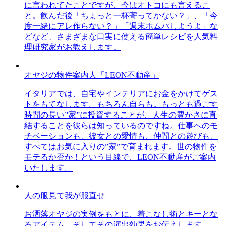
に言われてたことですが、今はオトコにも言えるこ
と。飲んだ後「ちょっと一杯寄ってかない？」、「今
度一緒にアレ作らない？」「週末ホムパしようよ」な
どなど、さまざまな口実に使える簡単レシピを人気料
理研究家がお教えします。
オヤジの物件案内人「LEON不動産」
イタリアでは、自宅やインテリアにお金をかけてゲス
トをもてなします。もちろん自らも。もっとも過ごす
時間の長い”家”に投資することが、人生の豊かさに直
結することを彼らは知っているのですね。仕事へのモ
チベーションも、彼女との愛情も、仲間との遊びも、
すべてはお気に入りの”家”で育まれます。世の物件を
モテるか否か！という目線で、LEON不動産がご案内
いたします。
人の服見て我が服直せ
お洒落オヤジの実例をもとに、着こなし術とキーとな
るアイテム、そしてその演出効果をお伝えします。