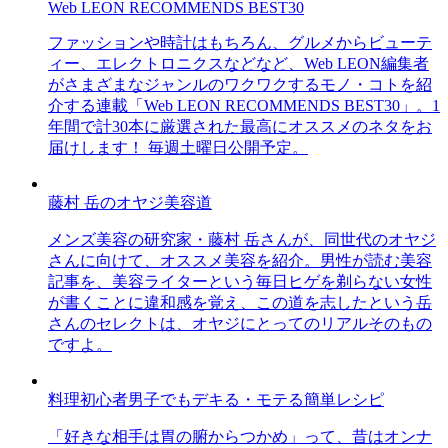
Web LEON RECOMMENDS BEST30
ファッションや時計はもちろん、グルメからビューテ
ィー、エレクトロニクスなどなど、Web LEON編集者
がさまざまなジャンルのワクワクするモノ・コトを紹
介する連載「Web LEON RECOMMENDS BEST30」。1
年間で計30本に厳選された最高にオススメのネタをお
届けします！ 毎週土曜日公開予定。
藤村 岳のオヤジ美容道
メンズ美容の研究家・藤村 岳さんが、同世代のオヤジ
さんに向けて、オススメ美容を紹介。男性が読む美容
記事を、美容ライターという毎日ヒゲを剃らない女性
が書くことに違和感を覚え、この道を志したという岳
さんのセレクトは、オヤジにとってのリアルそのもの
ですよ。
料理初心者男子でもデキる・モテる簡単レシピ
「好きな相手は胃の腑からつかめ」って、昔はオンナ