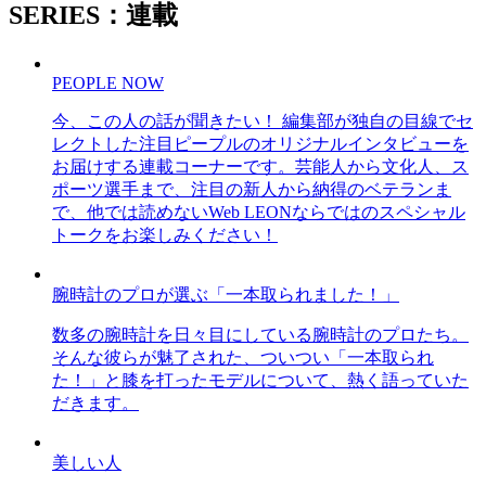
SERIES：連載
PEOPLE NOW
今、この人の話が聞きたい！ 編集部が独自の目線でセ
レクトした注目ピープルのオリジナルインタビューを
お届けする連載コーナーです。芸能人から文化人、ス
ポーツ選手まで、注目の新人から納得のベテランま
で、他では読めないWeb LEONならではのスペシャル
トークをお楽しみください！
腕時計のプロが選ぶ「一本取られました！」
数多の腕時計を日々目にしている腕時計のプロたち。
そんな彼らが魅了された、ついつい「一本取られ
た！」と膝を打ったモデルについて、熱く語っていた
だきます。
美しい人