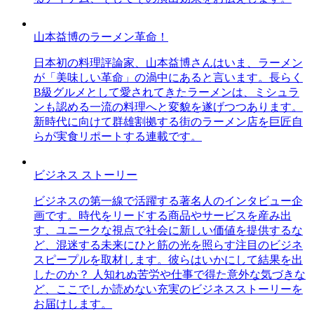
山本益博のラーメン革命！
日本初の料理評論家、山本益博さんはいま、ラーメン
が「美味しい革命」の渦中にあると言います。長らく
B級グルメとして愛されてきたラーメンは、ミシュラ
ンも認める一流の料理へと変貌を遂げつつあります。
新時代に向けて群雄割拠する街のラーメン店を巨匠自
らが実食リポートする連載です。
ビジネス ストーリー
ビジネスの第一線で活躍する著名人のインタビュー企
画です。時代をリードする商品やサービスを産み出
す、ユニークな視点で社会に新しい価値を提供するな
ど、混迷する未来にひと筋の光を照らす注目のビジネ
スピープルを取材します。彼らはいかにして結果を出
したのか？ 人知れぬ苦労や仕事で得た意外な気づきな
ど、ここでしか読めない充実のビジネスストーリーを
お届けします。