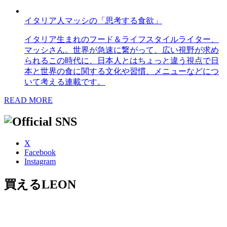
イタリア人マッシの「思考する食欲」
イタリア生まれのフード＆ライフスタイルライター、
マッシさん。世界が急速に繋がって、広い視野が求め
られるこの時代に、日本人とはちょっと違う視点で日
本と世界の食に関する文化や習慣、メニューなどにつ
いて考える連載です。
READ MORE
X
Facebook
Instagram
買えるLEON