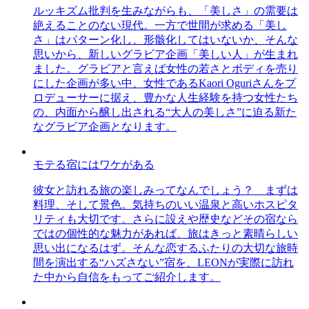
ルッキズム批判を生みながらも、「美しさ」の需要は
絶えることのない現代。一方で世間が求める「美し
さ」はパターン化し、形骸化してはいないか、そんな
思いから、新しいグラビア企画「美しい人」が生まれ
ました。グラビアと言えば女性の若さとボディを売り
にした企画が多い中、女性であるKaori Oguriさんをプ
ロデューサーに据え、豊かな人生経験を持つ女性たち
の、内面から醸し出される“大人の美しさ”に迫る新た
なグラビア企画となります。
モテる宿にはワケがある
彼女と訪れる旅の楽しみってなんでしょう？ まずは
料理、そして景色。気持ちのいい温泉と高いホスピタ
リティも大切です。さらに設えや歴史などその宿なら
ではの個性的な魅力があれば、旅はきっと素晴らしい
思い出になるはず。そんな恋するふたりの大切な旅時
間を演出する“ハズさない”宿を、LEONが実際に訪れ
た中から自信をもってご紹介します。