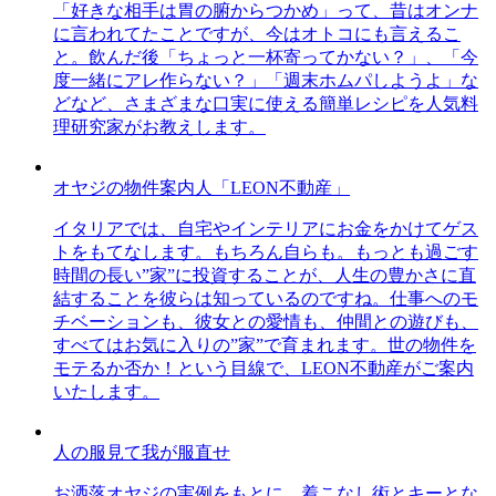
「好きな相手は胃の腑からつかめ」って、昔はオンナ
に言われてたことですが、今はオトコにも言えるこ
と。飲んだ後「ちょっと一杯寄ってかない？」、「今
度一緒にアレ作らない？」「週末ホムパしようよ」な
どなど、さまざまな口実に使える簡単レシピを人気料
理研究家がお教えします。
オヤジの物件案内人「LEON不動産」
イタリアでは、自宅やインテリアにお金をかけてゲス
トをもてなします。もちろん自らも。もっとも過ごす
時間の長い”家”に投資することが、人生の豊かさに直
結することを彼らは知っているのですね。仕事へのモ
チベーションも、彼女との愛情も、仲間との遊びも、
すべてはお気に入りの”家”で育まれます。世の物件を
モテるか否か！という目線で、LEON不動産がご案内
いたします。
人の服見て我が服直せ
お洒落オヤジの実例をもとに、着こなし術とキーとな