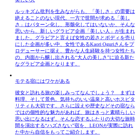
ルッキズム批判を生みながらも、「美しさ」の需要は
絶えることのない現代。一方で世間が求める「美し
さ」はパターン化し、形骸化してはいないか、そんな
思いから、新しいグラビア企画「美しい人」が生まれ
ました。グラビアと言えば女性の若さとボディを売り
にした企画が多い中、女性であるKaori Oguriさんをプ
ロデューサーに据え、豊かな人生経験を持つ女性たち
の、内面から醸し出される“大人の美しさ”に迫る新た
なグラビア企画となります。
モテる宿にはワケがある
彼女と訪れる旅の楽しみってなんでしょう？ まずは
料理、そして景色。気持ちのいい温泉と高いホスピタ
リティも大切です。さらに設えや歴史などその宿なら
ではの個性的な魅力があれば、旅はきっと素晴らしい
思い出になるはず。そんな恋するふたりの大切な旅時
間を演出する“ハズさない”宿を、LEONが実際に訪れ
た中から自信をもってご紹介します。