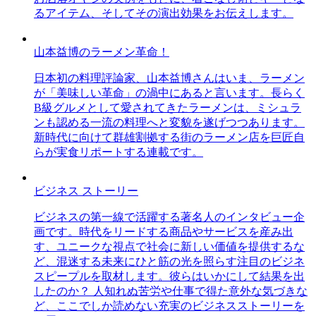
るアイテム、そしてその演出効果をお伝えします。
山本益博のラーメン革命！
日本初の料理評論家、山本益博さんはいま、ラーメン
が「美味しい革命」の渦中にあると言います。長らく
B級グルメとして愛されてきたラーメンは、ミシュラ
ンも認める一流の料理へと変貌を遂げつつあります。
新時代に向けて群雄割拠する街のラーメン店を巨匠自
らが実食リポートする連載です。
ビジネス ストーリー
ビジネスの第一線で活躍する著名人のインタビュー企
画です。時代をリードする商品やサービスを産み出
す、ユニークな視点で社会に新しい価値を提供するな
ど、混迷する未来にひと筋の光を照らす注目のビジネ
スピープルを取材します。彼らはいかにして結果を出
したのか？ 人知れぬ苦労や仕事で得た意外な気づきな
ど、ここでしか読めない充実のビジネスストーリーを