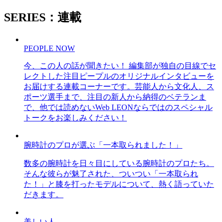
SERIES：連載
PEOPLE NOW
今、この人の話が聞きたい！ 編集部が独自の目線でセ
レクトした注目ピープルのオリジナルインタビューを
お届けする連載コーナーです。芸能人から文化人、ス
ポーツ選手まで、注目の新人から納得のベテランま
で、他では読めないWeb LEONならではのスペシャル
トークをお楽しみください！
腕時計のプロが選ぶ「一本取られました！」
数多の腕時計を日々目にしている腕時計のプロたち。
そんな彼らが魅了された、ついつい「一本取られ
た！」と膝を打ったモデルについて、熱く語っていた
だきます。
美しい人