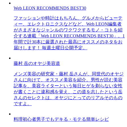
Web LEON RECOMMENDS BEST30
ファッションや時計はもちろん、グルメからビューテ
ィー、エレクトロニクスなどなど、Web LEON編集者
がさまざまなジャンルのワクワクするモノ・コトを紹
介する連載「Web LEON RECOMMENDS BEST30」。1
年間で計30本に厳選された最高にオススメのネタをお
届けします！ 毎週土曜日公開予定。
藤村 岳のオヤジ美容道
メンズ美容の研究家・藤村 岳さんが、同世代のオヤジ
さんに向けて、オススメ美容を紹介。男性が読む美容
記事を、美容ライターという毎日ヒゲを剃らない女性
が書くことに違和感を覚え、この道を志したという岳
さんのセレクトは、オヤジにとってのリアルそのもの
ですよ。
料理初心者男子でもデキる・モテる簡単レシピ