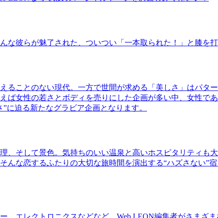
んな彼らが魅了された、ついつい「一本取られた！」と膝を打
えることのない現代。一方で世間が求める「美しさ」はパター
ば女性の若さとボディを売りにした企画が多い中、女性であるKao
さ”に迫る新たなグラビア企画となります。
理、そして景色。気持ちのいい温泉と高いホスピタリティも大
そんな恋するふたりの大切な旅時間を演出する“ハズさない”宿
、エレクトロニクスなどなど、Web LEON編集者がさまざ