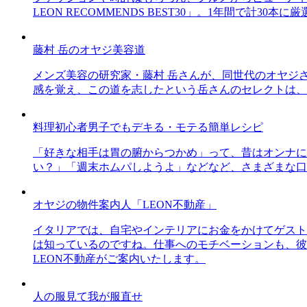
LEON RECOMMENDS BEST30」。1年間で計
藤村 岳のオヤジ美容道
メンズ美容の研究家・藤村 岳さんが、同世代のオヤジ
感を覚え、この道を志したという岳さんのセレクトは、
料理初心者男子でもデキる・モテる簡単レシピ
「好きな相手は胃の腑からつかめ」って、昔はオンナに
い？」「週末ホムパしようよ」などなど、さまざまな口
オヤジの物件案内人「LEON不動産」
イタリアでは、自宅やインテリアにお金をかけてゲスト
は知っているのですね。仕事へのモチベーションも、彼
LEON不動産がご案内いたします。
人の服見て我が服直せ