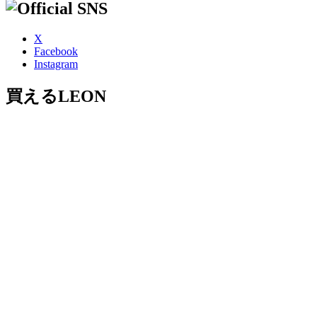
X
Facebook
Instagram
買えるLEON