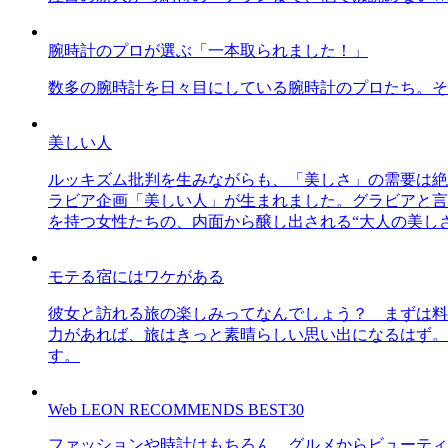
腕時計のプロが選ぶ「一本取られました！」
数多の腕時計を日々目にしている腕時計のプロたち。そ
美しい人
ルッキズム批判を生みながらも、「美しさ」の需要は絶
ラビア企画「美しい人」が生まれました。グラビアと言え
を持つ女性たちの、内面から醸し出される“大人の美し
モテる宿にはワケがある
彼女と訪れる旅の楽しみってなんでしょう？ まずは料
力があれば、旅はきっと素晴らしい思い出になるはず。
す。
Web LEON RECOMMENDS BEST30
ファッションや時計はもちろん、グルメからビューティー