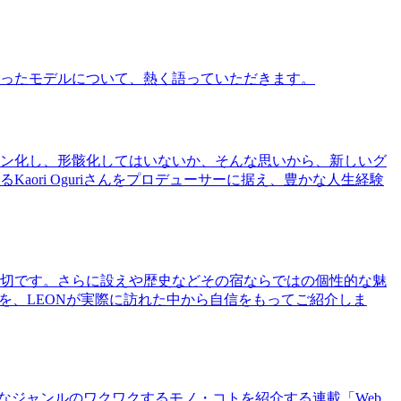
ったモデルについて、熱く語っていただきます。
ン化し、形骸化してはいないか、そんな思いから、新しいグ
ri Oguriさんをプロデューサーに据え、豊かな人生経験
切です。さらに設えや歴史などその宿ならではの個性的な魅
を、LEONが実際に訪れた中から自信をもってご紹介しま
まなジャンルのワクワクするモノ・コトを紹介する連載「Web