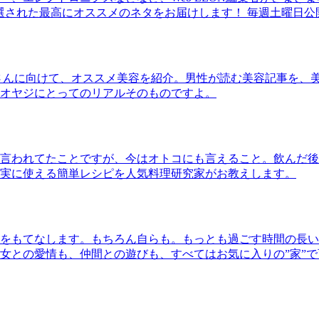
30本に厳選された最高にオススメのネタをお届けします！ 毎週土曜日
さんに向けて、オススメ美容を紹介。男性が読む美容記事を、
オヤジにとってのリアルそのものですよ。
言われてたことですが、今はオトコにも言えること。飲んだ後
実に使える簡単レシピを人気料理研究家がお教えします。
をもてなします。もちろん自らも。もっとも過ごす時間の長い
女との愛情も、仲間との遊びも、すべてはお気に入りの”家”