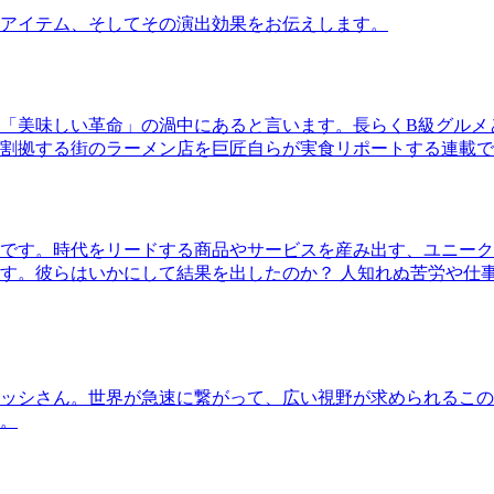
アイテム、そしてその演出効果をお伝えします。
「美味しい革命」の渦中にあると言います。長らくB級グルメ
割拠する街のラーメン店を巨匠自らが実食リポートする連載で
です。時代をリードする商品やサービスを産み出す、ユニーク
す。彼らはいかにして結果を出したのか？ 人知れぬ苦労や仕
ッシさん。世界が急速に繋がって、広い視野が求められるこの
。