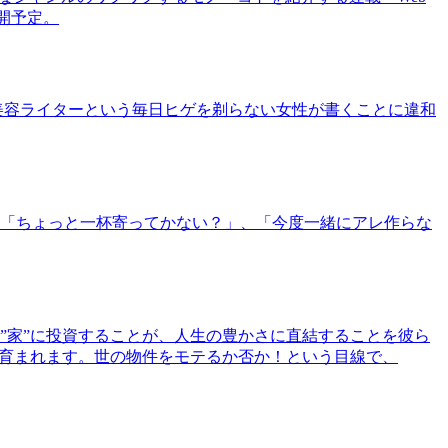
公開予定。
美容ライターという毎日ヒゲを剃らない女性が書くことに違和
「ちょっと一杯寄ってかない？」、「今度一緒にアレ作らな
”家”に投資することが、人生の豊かさに直結することを彼ら
で育まれます。世の物件をモテるか否か！という目線で、