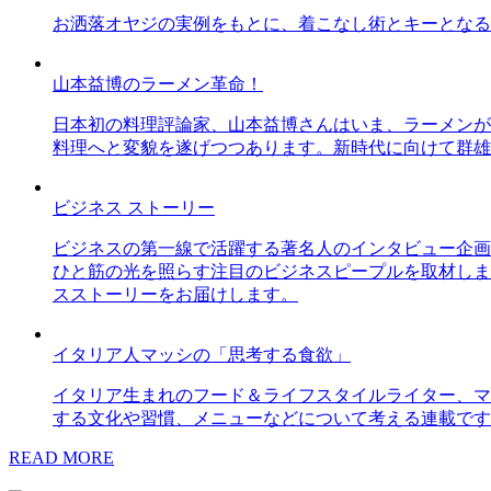
お洒落オヤジの実例をもとに、着こなし術とキーとなる
山本益博のラーメン革命！
日本初の料理評論家、山本益博さんはいま、ラーメンが
料理へと変貌を遂げつつあります。新時代に向けて群雄
ビジネス ストーリー
ビジネスの第一線で活躍する著名人のインタビュー企画
ひと筋の光を照らす注目のビジネスピープルを取材しま
スストーリーをお届けします。
イタリア人マッシの「思考する食欲」
イタリア生まれのフード＆ライフスタイルライター、マ
する文化や習慣、メニューなどについて考える連載です
READ MORE