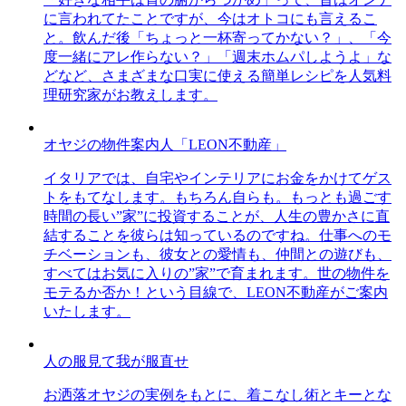
に言われてたことですが、今はオトコにも言えるこ
と。飲んだ後「ちょっと一杯寄ってかない？」、「今
度一緒にアレ作らない？」「週末ホムパしようよ」な
どなど、さまざまな口実に使える簡単レシピを人気料
理研究家がお教えします。
オヤジの物件案内人「LEON不動産」
イタリアでは、自宅やインテリアにお金をかけてゲス
トをもてなします。もちろん自らも。もっとも過ごす
時間の長い”家”に投資することが、人生の豊かさに直
結することを彼らは知っているのですね。仕事へのモ
チベーションも、彼女との愛情も、仲間との遊びも、
すべてはお気に入りの”家”で育まれます。世の物件を
モテるか否か！という目線で、LEON不動産がご案内
いたします。
人の服見て我が服直せ
お洒落オヤジの実例をもとに、着こなし術とキーとな