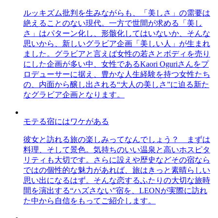
ルッキズム批判を生みながらも、「美しさ」の需要は
絶えることのない現代。一方で世間が求める「美し
さ」はパターン化し、形骸化してはいないか、そんな
思いから、新しいグラビア企画「美しい人」が生まれ
ました。グラビアと言えば女性の若さとボディを売り
にした企画が多い中、女性であるKaori Oguriさんをプ
ロデューサーに据え、豊かな人生経験を持つ女性たち
の、内面から醸し出される“大人の美しさ”に迫る新た
なグラビア企画となります。
モテる宿にはワケがある
彼女と訪れる旅の楽しみってなんでしょう？ まずは
料理、そして景色。気持ちのいい温泉と高いホスピタ
リティも大切です。さらに設えや歴史などその宿なら
ではの個性的な魅力があれば、旅はきっと素晴らしい
思い出になるはず。そんな恋するふたりの大切な旅時
間を演出する“ハズさない”宿を、LEONが実際に訪れ
た中から自信をもってご紹介します。