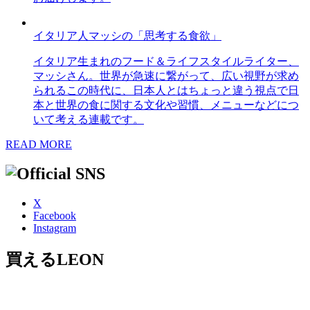
イタリア人マッシの「思考する食欲」
イタリア生まれのフード＆ライフスタイルライター、
マッシさん。世界が急速に繋がって、広い視野が求め
られるこの時代に、日本人とはちょっと違う視点で日
本と世界の食に関する文化や習慣、メニューなどにつ
いて考える連載です。
READ MORE
X
Facebook
Instagram
買えるLEON