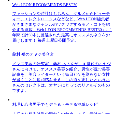
Web LEON RECOMMENDS BEST30
ファッションや時計はもちろん、グルメからビューテ
ィー、エレクトロニクスなどなど、Web LEON編集者
がさまざまなジャンルのワクワクするモノ・コトを紹
介する連載「Web LEON RECOMMENDS BEST30」。1
年間で計30本に厳選された最高にオススメのネタをお
届けします！ 毎週土曜日公開予定。
藤村 岳のオヤジ美容道
メンズ美容の研究家・藤村 岳さんが、同世代のオヤジ
さんに向けて、オススメ美容を紹介。男性が読む美容
記事を、美容ライターという毎日ヒゲを剃らない女性
が書くことに違和感を覚え、この道を志したという岳
さんのセレクトは、オヤジにとってのリアルそのもの
ですよ。
料理初心者男子でもデキる・モテる簡単レシピ
「好きな相手は胃の腑からつかめ」って、昔はオンナ