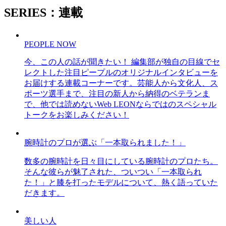
SERIES：連載
PEOPLE NOW
今、この人の話が聞きたい！ 編集部が独自の目線でセ
レクトした注目ピープルのオリジナルインタビューを
お届けする連載コーナーです。芸能人から文化人、ス
ポーツ選手まで、注目の新人から納得のベテランま
で、他では読めないWeb LEONならではのスペシャル
トークをお楽しみください！
腕時計のプロが選ぶ「一本取られました！」
数多の腕時計を日々目にしている腕時計のプロたち。
そんな彼らが魅了された、ついつい「一本取られ
た！」と膝を打ったモデルについて、熱く語っていた
だきます。
美しい人