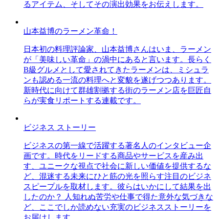
るアイテム、そしてその演出効果をお伝えします。
山本益博のラーメン革命！
日本初の料理評論家、山本益博さんはいま、ラーメン
が「美味しい革命」の渦中にあると言います。長らく
B級グルメとして愛されてきたラーメンは、ミシュラ
ンも認める一流の料理へと変貌を遂げつつあります。
新時代に向けて群雄割拠する街のラーメン店を巨匠自
らが実食リポートする連載です。
ビジネス ストーリー
ビジネスの第一線で活躍する著名人のインタビュー企
画です。時代をリードする商品やサービスを産み出
す、ユニークな視点で社会に新しい価値を提供するな
ど、混迷する未来にひと筋の光を照らす注目のビジネ
スピープルを取材します。彼らはいかにして結果を出
したのか？ 人知れぬ苦労や仕事で得た意外な気づきな
ど、ここでしか読めない充実のビジネスストーリーを
お届けします。