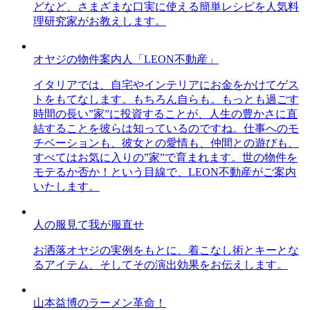
どなど、さまざまな口実に使える簡単レシピを人気料
理研究家がお教えします。
オヤジの物件案内人「LEON不動産」
イタリアでは、自宅やインテリアにお金をかけてゲス
トをもてなします。もちろん自らも。もっとも過ごす
時間の長い”家”に投資することが、人生の豊かさに直
結することを彼らは知っているのですね。仕事へのモ
チベーションも、彼女との愛情も、仲間との遊びも、
すべてはお気に入りの”家”で育まれます。世の物件を
モテるか否か！という目線で、LEON不動産がご案内
いたします。
人の服見て我が服直せ
お洒落オヤジの実例をもとに、着こなし術とキーとな
るアイテム、そしてその演出効果をお伝えします。
山本益博のラーメン革命！