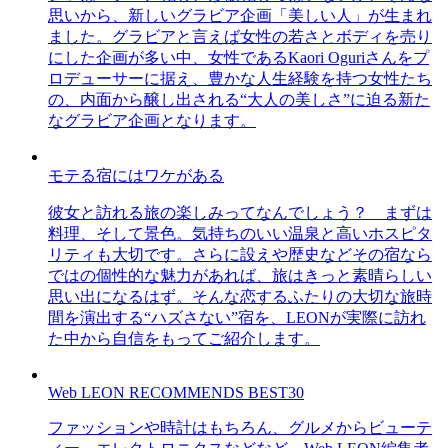
思いから、新しいグラビア企画「美しい人」が生まれ
ました。グラビアと言えば女性の若さとボディを売り
にした企画が多い中、女性であるKaori Oguriさんをプ
ロデューサーに据え、豊かな人生経験を持つ女性たち
の、内面から醸し出される“大人の美しさ”に迫る新た
なグラビア企画となります。
モテる宿にはワケがある
彼女と訪れる旅の楽しみってなんでしょう？ まずは
料理、そして景色。気持ちのいい温泉と高いホスピタ
リティも大切です。さらに設えや歴史などその宿なら
ではの個性的な魅力があれば、旅はきっと素晴らしい
思い出になるはず。そんな恋するふたりの大切な旅時
間を演出する“ハズさない”宿を、LEONが実際に訪れ
た中から自信をもってご紹介します。
Web LEON RECOMMENDS BEST30
ファッションや時計はもちろん、グルメからビューテ