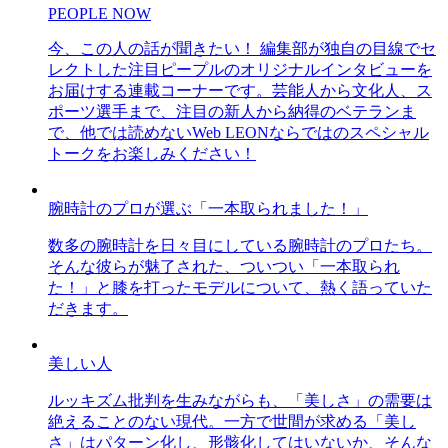
PEOPLE NOW
今、この人の話が聞きたい！ 編集部が独自の目線でセ
レクトした注目ピープルのオリジナルインタビューを
お届けする連載コーナーです。芸能人から文化人、ス
ポーツ選手まで、注目の新人から納得のベテランま
で、他では読めないWeb LEONならではのスペシャル
トークをお楽しみください！
腕時計のプロが選ぶ「一本取られました！」
数多の腕時計を日々目にしている腕時計のプロたち。
そんな彼らが魅了された、ついつい「一本取られ
た！」と膝を打ったモデルについて、熱く語っていた
だきます。
美しい人
ルッキズム批判を生みながらも、「美しさ」の需要は
絶えることのない現代。一方で世間が求める「美し
さ」はパターン化し、形骸化してはいないか、そんな