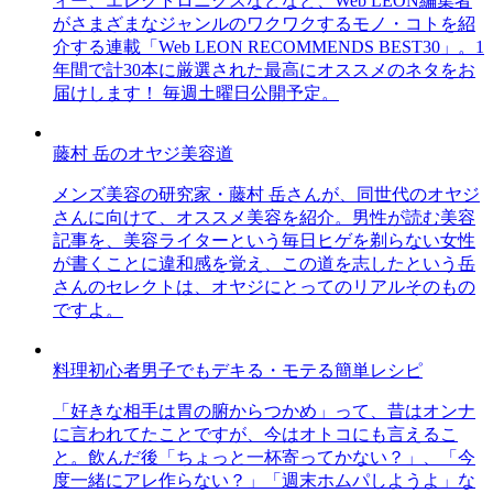
ィー、エレクトロニクスなどなど、Web LEON編集者
がさまざまなジャンルのワクワクするモノ・コトを紹
介する連載「Web LEON RECOMMENDS BEST30」。1
年間で計30本に厳選された最高にオススメのネタをお
届けします！ 毎週土曜日公開予定。
藤村 岳のオヤジ美容道
メンズ美容の研究家・藤村 岳さんが、同世代のオヤジ
さんに向けて、オススメ美容を紹介。男性が読む美容
記事を、美容ライターという毎日ヒゲを剃らない女性
が書くことに違和感を覚え、この道を志したという岳
さんのセレクトは、オヤジにとってのリアルそのもの
ですよ。
料理初心者男子でもデキる・モテる簡単レシピ
「好きな相手は胃の腑からつかめ」って、昔はオンナ
に言われてたことですが、今はオトコにも言えるこ
と。飲んだ後「ちょっと一杯寄ってかない？」、「今
度一緒にアレ作らない？」「週末ホムパしようよ」な