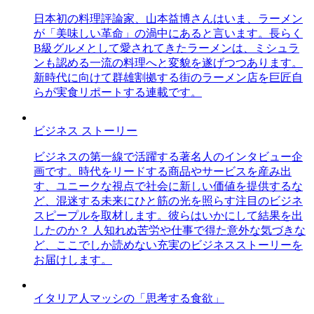
日本初の料理評論家、山本益博さんはいま、ラーメン
が「美味しい革命」の渦中にあると言います。長らく
B級グルメとして愛されてきたラーメンは、ミシュラ
ンも認める一流の料理へと変貌を遂げつつあります。
新時代に向けて群雄割拠する街のラーメン店を巨匠自
らが実食リポートする連載です。
ビジネス ストーリー
ビジネスの第一線で活躍する著名人のインタビュー企
画です。時代をリードする商品やサービスを産み出
す、ユニークな視点で社会に新しい価値を提供するな
ど、混迷する未来にひと筋の光を照らす注目のビジネ
スピープルを取材します。彼らはいかにして結果を出
したのか？ 人知れぬ苦労や仕事で得た意外な気づきな
ど、ここでしか読めない充実のビジネスストーリーを
お届けします。
イタリア人マッシの「思考する食欲」