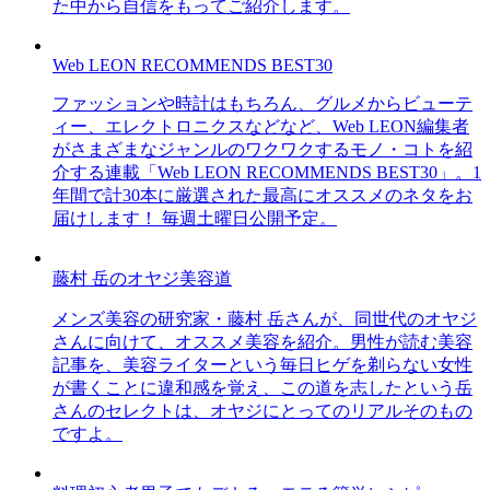
た中から自信をもってご紹介します。
Web LEON RECOMMENDS BEST30
ファッションや時計はもちろん、グルメからビューテ
ィー、エレクトロニクスなどなど、Web LEON編集者
がさまざまなジャンルのワクワクするモノ・コトを紹
介する連載「Web LEON RECOMMENDS BEST30」。1
年間で計30本に厳選された最高にオススメのネタをお
届けします！ 毎週土曜日公開予定。
藤村 岳のオヤジ美容道
メンズ美容の研究家・藤村 岳さんが、同世代のオヤジ
さんに向けて、オススメ美容を紹介。男性が読む美容
記事を、美容ライターという毎日ヒゲを剃らない女性
が書くことに違和感を覚え、この道を志したという岳
さんのセレクトは、オヤジにとってのリアルそのもの
ですよ。