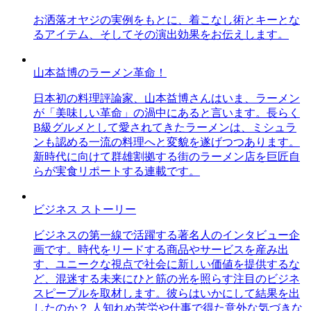
お洒落オヤジの実例をもとに、着こなし術とキーとな
るアイテム、そしてその演出効果をお伝えします。
山本益博のラーメン革命！
日本初の料理評論家、山本益博さんはいま、ラーメン
が「美味しい革命」の渦中にあると言います。長らく
B級グルメとして愛されてきたラーメンは、ミシュラ
ンも認める一流の料理へと変貌を遂げつつあります。
新時代に向けて群雄割拠する街のラーメン店を巨匠自
らが実食リポートする連載です。
ビジネス ストーリー
ビジネスの第一線で活躍する著名人のインタビュー企
画です。時代をリードする商品やサービスを産み出
す、ユニークな視点で社会に新しい価値を提供するな
ど、混迷する未来にひと筋の光を照らす注目のビジネ
スピープルを取材します。彼らはいかにして結果を出
したのか？ 人知れぬ苦労や仕事で得た意外な気づきな