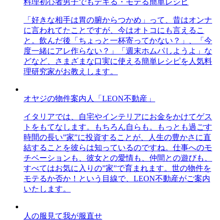
料理初心者男子でもデキる・モテる簡単レシピ
「好きな相手は胃の腑からつかめ」って、昔はオンナ
に言われてたことですが、今はオトコにも言えるこ
と。飲んだ後「ちょっと一杯寄ってかない？」、「今
度一緒にアレ作らない？」「週末ホムパしようよ」な
どなど、さまざまな口実に使える簡単レシピを人気料
理研究家がお教えします。
オヤジの物件案内人「LEON不動産」
イタリアでは、自宅やインテリアにお金をかけてゲス
トをもてなします。もちろん自らも。もっとも過ごす
時間の長い”家”に投資することが、人生の豊かさに直
結することを彼らは知っているのですね。仕事へのモ
チベーションも、彼女との愛情も、仲間との遊びも、
すべてはお気に入りの”家”で育まれます。世の物件を
モテるか否か！という目線で、LEON不動産がご案内
いたします。
人の服見て我が服直せ