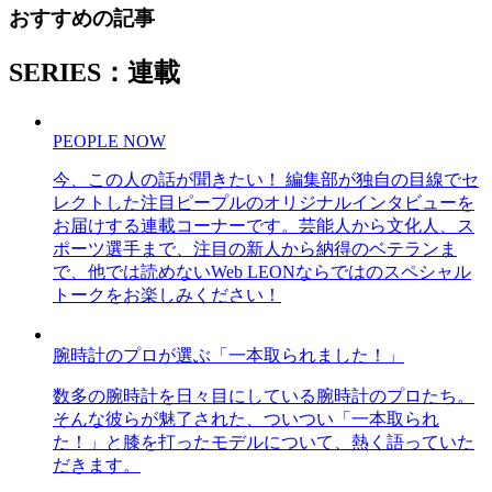
おすすめの記事
SERIES：連載
PEOPLE NOW
今、この人の話が聞きたい！ 編集部が独自の目線でセ
レクトした注目ピープルのオリジナルインタビューを
お届けする連載コーナーです。芸能人から文化人、ス
ポーツ選手まで、注目の新人から納得のベテランま
で、他では読めないWeb LEONならではのスペシャル
トークをお楽しみください！
腕時計のプロが選ぶ「一本取られました！」
数多の腕時計を日々目にしている腕時計のプロたち。
そんな彼らが魅了された、ついつい「一本取られ
た！」と膝を打ったモデルについて、熱く語っていた
だきます。