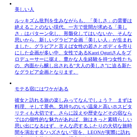
美しい人
ルッキズム批判を生みながらも、「美しさ」の需要は
絶えることのない現代。一方で世間が求める「美し
さ」はパターン化し、形骸化してはいないか、そんな
思いから、新しいグラビア企画「美しい人」が生まれ
ました。グラビアと言えば女性の若さとボディを売り
にした企画が多い中、女性であるKaori Oguriさんをプ
ロデューサーに据え、豊かな人生経験を持つ女性たち
の、内面から醸し出される“大人の美しさ”に迫る新た
なグラビア企画となります。
モテる宿にはワケがある
彼女と訪れる旅の楽しみってなんでしょう？ まずは
料理、そして景色。気持ちのいい温泉と高いホスピタ
リティも大切です。さらに設えや歴史などその宿なら
ではの個性的な魅力があれば、旅はきっと素晴らしい
思い出になるはず。そんな恋するふたりの大切な旅時
間を演出する“ハズさない”宿を、LEONが実際に訪れ