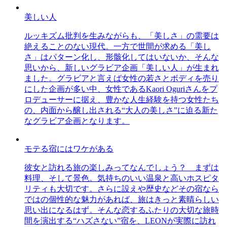
美しい人
ルッキズム批判を生みながらも、「美しさ」の需要は
絶えることのない現代。一方で世間が求める「美し
さ」はパターン化し、形骸化してはいないか、そんな
思いから、新しいグラビア企画「美しい人」が生まれ
ました。グラビアと言えば女性の若さとボディを売り
にした企画が多い中、女性であるKaori Oguriさんをプ
ロデューサーに据え、豊かな人生経験を持つ女性たち
の、内面から醸し出される“大人の美しさ”に迫る新た
なグラビア企画となります。
モテる宿にはワケがある
彼女と訪れる旅の楽しみってなんでしょう？ まずは
料理、そして景色。気持ちのいい温泉と高いホスピタ
リティも大切です。さらに設えや歴史などその宿なら
ではの個性的な魅力があれば、旅はきっと素晴らしい
思い出になるはず。そんな恋するふたりの大切な旅時
間を演出する“ハズさない”宿を、LEONが実際に訪れ