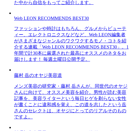
た中から自信をもってご紹介します。
Web LEON RECOMMENDS BEST30
ファッションや時計はもちろん、グルメからビューテ
ィー、エレクトロニクスなどなど、Web LEON編集者
がさまざまなジャンルのワクワクするモノ・コトを紹
介する連載「Web LEON RECOMMENDS BEST30」。1
年間で計30本に厳選された最高にオススメのネタをお
届けします！ 毎週土曜日公開予定。
藤村 岳のオヤジ美容道
メンズ美容の研究家・藤村 岳さんが、同世代のオヤジ
さんに向けて、オススメ美容を紹介。男性が読む美容
記事を、美容ライターという毎日ヒゲを剃らない女性
が書くことに違和感を覚え、この道を志したという岳
さんのセレクトは、オヤジにとってのリアルそのもの
ですよ。