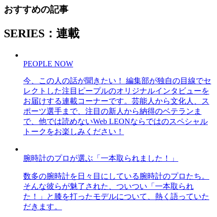
おすすめの記事
SERIES：連載
PEOPLE NOW
今、この人の話が聞きたい！ 編集部が独自の目線でセ
レクトした注目ピープルのオリジナルインタビューを
お届けする連載コーナーです。芸能人から文化人、ス
ポーツ選手まで、注目の新人から納得のベテランま
で、他では読めないWeb LEONならではのスペシャル
トークをお楽しみください！
腕時計のプロが選ぶ「一本取られました！」
数多の腕時計を日々目にしている腕時計のプロたち。
そんな彼らが魅了された、ついつい「一本取られ
た！」と膝を打ったモデルについて、熱く語っていた
だきます。