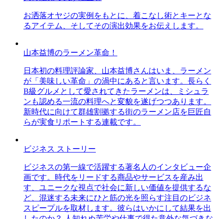
お洒落オヤジの実例をもとに、着こなし術とキーとな
るアイテム、そしてその演出効果をお伝えします。
山本益博のラーメン革命！
日本初の料理評論家、山本益博さんはいま、ラーメン
が「美味しい革命」の渦中にあると言います。長らく
B級グルメとして愛されてきたラーメンは、ミシュラ
ンも認める一流の料理へと変貌を遂げつつあります。
新時代に向けて群雄割拠する街のラーメン店を巨匠自
らが実食リポートする連載です。
ビジネス ストーリー
ビジネスの第一線で活躍する著名人のインタビュー企
画です。時代をリードする商品やサービスを産み出
す、ユニークな視点で社会に新しい価値を提供するな
ど、混迷する未来にひと筋の光を照らす注目のビジネ
スピープルを取材します。彼らはいかにして結果を出
したのか？ 人知れぬ苦労や仕事で得た意外な気づきな