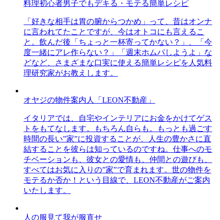
料理初心者男子でもデキる・モテる簡単レシピ
「好きな相手は胃の腑からつかめ」って、昔はオンナ
に言われてたことですが、今はオトコにも言えるこ
と。飲んだ後「ちょっと一杯寄ってかない？」、「今
度一緒にアレ作らない？」「週末ホムパしようよ」な
どなど、さまざまな口実に使える簡単レシピを人気料
理研究家がお教えします。
オヤジの物件案内人「LEON不動産」
イタリアでは、自宅やインテリアにお金をかけてゲス
トをもてなします。もちろん自らも。もっとも過ごす
時間の長い”家”に投資することが、人生の豊かさに直
結することを彼らは知っているのですね。仕事へのモ
チベーションも、彼女との愛情も、仲間との遊びも、
すべてはお気に入りの”家”で育まれます。世の物件を
モテるか否か！という目線で、LEON不動産がご案内
いたします。
人の服見て我が服直せ