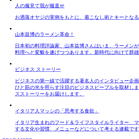
人の服見て我が服直せ
お洒落オヤジの実例をもとに、着こなし術とキーとなる
山本益博のラーメン革命！
日本初の料理評論家、山本益博さんはいま、ラーメンが
料理へと変貌を遂げつつあります。新時代に向けて群雄
ビジネス ストーリー
ビジネスの第一線で活躍する著名人のインタビュー企画
ひと筋の光を照らす注目のビジネスピープルを取材しま
スストーリーをお届けします。
イタリア人マッシの「思考する食欲」
イタリア生まれのフード＆ライフスタイルライター、マ
する文化や習慣、メニューなどについて考える連載です