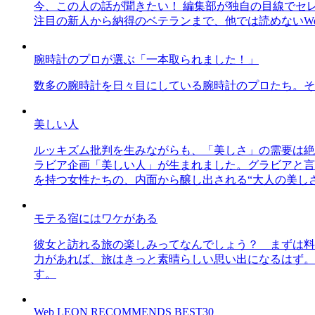
今、この人の話が聞きたい！ 編集部が独自の目線でセ
注目の新人から納得のベテランまで、他では読めないWe
腕時計のプロが選ぶ「一本取られました！」
数多の腕時計を日々目にしている腕時計のプロたち。そ
美しい人
ルッキズム批判を生みながらも、「美しさ」の需要は絶
ラビア企画「美しい人」が生まれました。グラビアと言え
を持つ女性たちの、内面から醸し出される“大人の美し
モテる宿にはワケがある
彼女と訪れる旅の楽しみってなんでしょう？ まずは料
力があれば、旅はきっと素晴らしい思い出になるはず。
す。
Web LEON RECOMMENDS BEST30