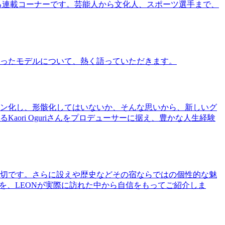
る連載コーナーです。芸能人から文化人、スポーツ選手まで、
ったモデルについて、熱く語っていただきます。
ン化し、形骸化してはいないか、そんな思いから、新しいグ
ri Oguriさんをプロデューサーに据え、豊かな人生経験
切です。さらに設えや歴史などその宿ならではの個性的な魅
を、LEONが実際に訪れた中から自信をもってご紹介しま