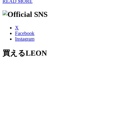
READ MORE
X
Facebook
Instagram
買えるLEON