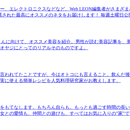
、エレクトロニクスなどなど、Web LEON編集者がさまざ
30本に厳選された最高にオススメのネタをお届けします！ 毎週土曜日
さんに向けて、オススメ美容を紹介。男性が読む美容記事を、
オヤジにとってのリアルそのものですよ。
言われてたことですが、今はオトコにも言えること。飲んだ後
実に使える簡単レシピを人気料理研究家がお教えします。
をもてなします。もちろん自らも。もっとも過ごす時間の長い
女との愛情も、仲間との遊びも、すべてはお気に入りの”家”