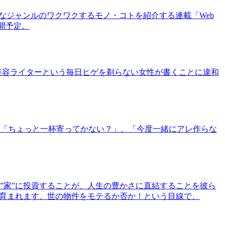
まなジャンルのワクワクするモノ・コトを紹介する連載「Web
公開予定。
美容ライターという毎日ヒゲを剃らない女性が書くことに違和
「ちょっと一杯寄ってかない？」、「今度一緒にアレ作らな
”家”に投資することが、人生の豊かさに直結することを彼ら
で育まれます。世の物件をモテるか否か！という目線で、