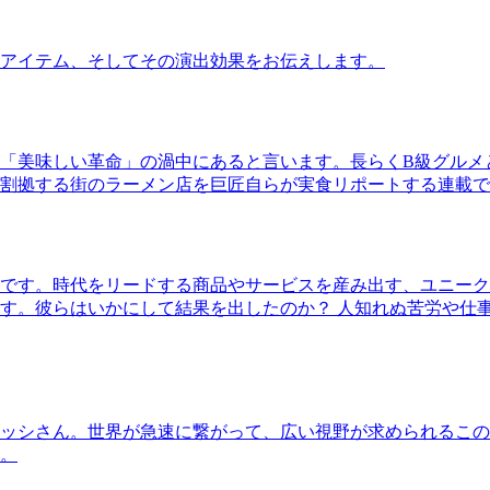
アイテム、そしてその演出効果をお伝えします。
「美味しい革命」の渦中にあると言います。長らくB級グルメ
割拠する街のラーメン店を巨匠自らが実食リポートする連載で
です。時代をリードする商品やサービスを産み出す、ユニーク
す。彼らはいかにして結果を出したのか？ 人知れぬ苦労や仕
ッシさん。世界が急速に繋がって、広い視野が求められるこの
。