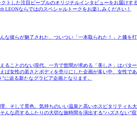
レクトした注目ピープルのオリジナルインタビューをお届けす
b LEONならではのスペシャルトークをお楽しみください！
んな彼らが魅了された、ついつい「一本取られた！」と膝を打
えることのない現代。一方で世間が求める「美しさ」はパター
ば女性の若さとボディを売りにした企画が多い中、女性であるKao
さ”に迫る新たなグラビア企画となります。
理、そして景色。気持ちのいい温泉と高いホスピタリティも大
そんな恋するふたりの大切な旅時間を演出する“ハズさない”宿