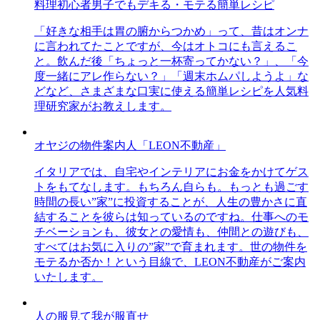
料理初心者男子でもデキる・モテる簡単レシピ
「好きな相手は胃の腑からつかめ」って、昔はオンナ
に言われてたことですが、今はオトコにも言えるこ
と。飲んだ後「ちょっと一杯寄ってかない？」、「今
度一緒にアレ作らない？」「週末ホムパしようよ」な
どなど、さまざまな口実に使える簡単レシピを人気料
理研究家がお教えします。
オヤジの物件案内人「LEON不動産」
イタリアでは、自宅やインテリアにお金をかけてゲス
トをもてなします。もちろん自らも。もっとも過ごす
時間の長い”家”に投資することが、人生の豊かさに直
結することを彼らは知っているのですね。仕事へのモ
チベーションも、彼女との愛情も、仲間との遊びも、
すべてはお気に入りの”家”で育まれます。世の物件を
モテるか否か！という目線で、LEON不動産がご案内
いたします。
人の服見て我が服直せ