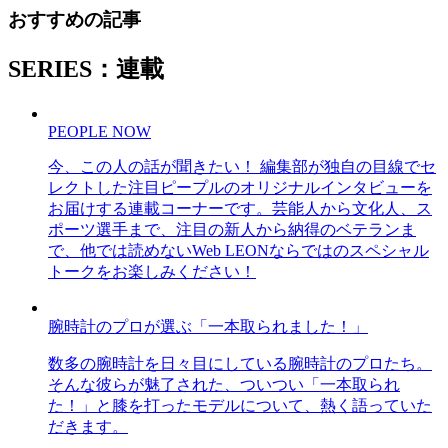
おすすめの記事
SERIES：連載
PEOPLE NOW
今、この人の話が聞きたい！ 編集部が独自の目線でセ
レクトした注目ピープルのオリジナルインタビューを
お届けする連載コーナーです。芸能人から文化人、ス
ポーツ選手まで、注目の新人から納得のベテランま
で、他では読めないWeb LEONならではのスペシャル
トークをお楽しみください！
腕時計のプロが選ぶ「一本取られました！」
数多の腕時計を日々目にしている腕時計のプロたち。
そんな彼らが魅了された、ついつい「一本取られ
た！」と膝を打ったモデルについて、熱く語っていた
だきます。