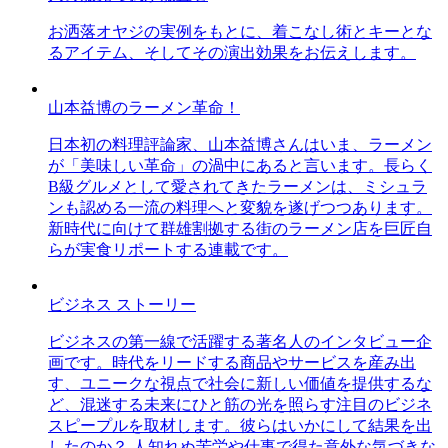
お洒落オヤジの実例をもとに、着こなし術とキーとな
るアイテム、そしてその演出効果をお伝えします。
山本益博のラーメン革命！
日本初の料理評論家、山本益博さんはいま、ラーメン
が「美味しい革命」の渦中にあると言います。長らく
B級グルメとして愛されてきたラーメンは、ミシュラ
ンも認める一流の料理へと変貌を遂げつつあります。
新時代に向けて群雄割拠する街のラーメン店を巨匠自
らが実食リポートする連載です。
ビジネス ストーリー
ビジネスの第一線で活躍する著名人のインタビュー企
画です。時代をリードする商品やサービスを産み出
す、ユニークな視点で社会に新しい価値を提供するな
ど、混迷する未来にひと筋の光を照らす注目のビジネ
スピープルを取材します。彼らはいかにして結果を出
したのか？ 人知れぬ苦労や仕事で得た意外な気づきな