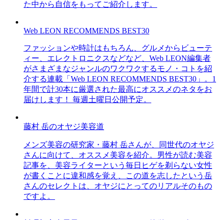
た中から自信をもってご紹介します。
Web LEON RECOMMENDS BEST30
ファッションや時計はもちろん、グルメからビューテ
ィー、エレクトロニクスなどなど、Web LEON編集者
がさまざまなジャンルのワクワクするモノ・コトを紹
介する連載「Web LEON RECOMMENDS BEST30」。1
年間で計30本に厳選された最高にオススメのネタをお
届けします！ 毎週土曜日公開予定。
藤村 岳のオヤジ美容道
メンズ美容の研究家・藤村 岳さんが、同世代のオヤジ
さんに向けて、オススメ美容を紹介。男性が読む美容
記事を、美容ライターという毎日ヒゲを剃らない女性
が書くことに違和感を覚え、この道を志したという岳
さんのセレクトは、オヤジにとってのリアルそのもの
ですよ。