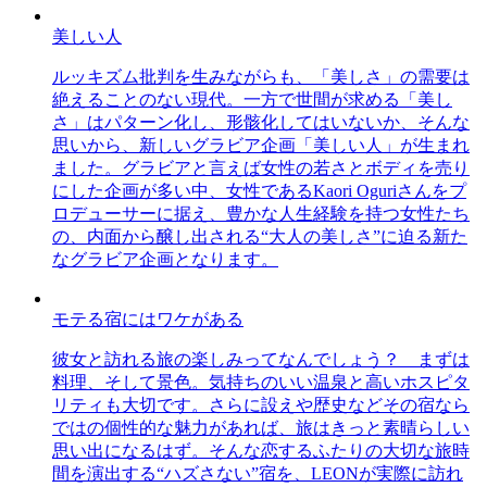
美しい人
ルッキズム批判を生みながらも、「美しさ」の需要は
絶えることのない現代。一方で世間が求める「美し
さ」はパターン化し、形骸化してはいないか、そんな
思いから、新しいグラビア企画「美しい人」が生まれ
ました。グラビアと言えば女性の若さとボディを売り
にした企画が多い中、女性であるKaori Oguriさんをプ
ロデューサーに据え、豊かな人生経験を持つ女性たち
の、内面から醸し出される“大人の美しさ”に迫る新た
なグラビア企画となります。
モテる宿にはワケがある
彼女と訪れる旅の楽しみってなんでしょう？ まずは
料理、そして景色。気持ちのいい温泉と高いホスピタ
リティも大切です。さらに設えや歴史などその宿なら
ではの個性的な魅力があれば、旅はきっと素晴らしい
思い出になるはず。そんな恋するふたりの大切な旅時
間を演出する“ハズさない”宿を、LEONが実際に訪れ