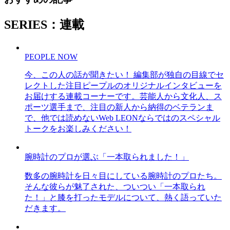
SERIES：連載
PEOPLE NOW
今、この人の話が聞きたい！ 編集部が独自の目線でセ
レクトした注目ピープルのオリジナルインタビューを
お届けする連載コーナーです。芸能人から文化人、ス
ポーツ選手まで、注目の新人から納得のベテランま
で、他では読めないWeb LEONならではのスペシャル
トークをお楽しみください！
腕時計のプロが選ぶ「一本取られました！」
数多の腕時計を日々目にしている腕時計のプロたち。
そんな彼らが魅了された、ついつい「一本取られ
た！」と膝を打ったモデルについて、熱く語っていた
だきます。