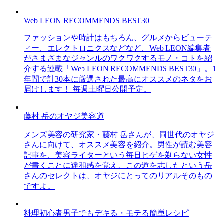
Web LEON RECOMMENDS BEST30
ファッションや時計はもちろん、グルメからビューテ
ィー、エレクトロニクスなどなど、Web LEON編集者
がさまざまなジャンルのワクワクするモノ・コトを紹
介する連載「Web LEON RECOMMENDS BEST30」。1
年間で計30本に厳選された最高にオススメのネタをお
届けします！ 毎週土曜日公開予定。
藤村 岳のオヤジ美容道
メンズ美容の研究家・藤村 岳さんが、同世代のオヤジ
さんに向けて、オススメ美容を紹介。男性が読む美容
記事を、美容ライターという毎日ヒゲを剃らない女性
が書くことに違和感を覚え、この道を志したという岳
さんのセレクトは、オヤジにとってのリアルそのもの
ですよ。
料理初心者男子でもデキる・モテる簡単レシピ