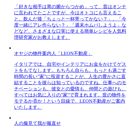
「好きな相手は胃の腑からつかめ」って、昔はオンナ
に言われてたことですが、今はオトコにも言えるこ
と。飲んだ後「ちょっと一杯寄ってかない？」、「今
度一緒にアレ作らない？」「週末ホムパしようよ」な
どなど、さまざまな口実に使える簡単レシピを人気料
理研究家がお教えします。
オヤジの物件案内人「LEON不動産」
イタリアでは、自宅やインテリアにお金をかけてゲス
トをもてなします。もちろん自らも。もっとも過ごす
時間の長い”家”に投資することが、人生の豊かさに直
結することを彼らは知っているのですね。仕事へのモ
チベーションも、彼女との愛情も、仲間との遊びも、
すべてはお気に入りの”家”で育まれます。世の物件を
モテるか否か！という目線で、LEON不動産がご案内
いたします。
人の服見て我が服直せ