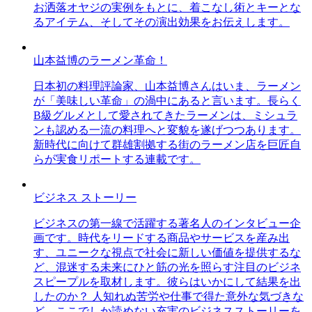
お洒落オヤジの実例をもとに、着こなし術とキーとな
るアイテム、そしてその演出効果をお伝えします。
山本益博のラーメン革命！
日本初の料理評論家、山本益博さんはいま、ラーメン
が「美味しい革命」の渦中にあると言います。長らく
B級グルメとして愛されてきたラーメンは、ミシュラ
ンも認める一流の料理へと変貌を遂げつつあります。
新時代に向けて群雄割拠する街のラーメン店を巨匠自
らが実食リポートする連載です。
ビジネス ストーリー
ビジネスの第一線で活躍する著名人のインタビュー企
画です。時代をリードする商品やサービスを産み出
す、ユニークな視点で社会に新しい価値を提供するな
ど、混迷する未来にひと筋の光を照らす注目のビジネ
スピープルを取材します。彼らはいかにして結果を出
したのか？ 人知れぬ苦労や仕事で得た意外な気づきな
ど、ここでしか読めない充実のビジネスストーリーを