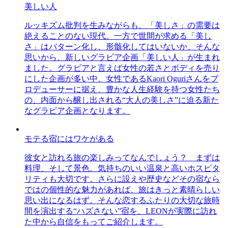
美しい人
ルッキズム批判を生みながらも、「美しさ」の需要は
絶えることのない現代。一方で世間が求める「美し
さ」はパターン化し、形骸化してはいないか、そんな
思いから、新しいグラビア企画「美しい人」が生まれ
ました。グラビアと言えば女性の若さとボディを売り
にした企画が多い中、女性であるKaori Oguriさんをプ
ロデューサーに据え、豊かな人生経験を持つ女性たち
の、内面から醸し出される“大人の美しさ”に迫る新た
なグラビア企画となります。
モテる宿にはワケがある
彼女と訪れる旅の楽しみってなんでしょう？ まずは
料理、そして景色。気持ちのいい温泉と高いホスピタ
リティも大切です。さらに設えや歴史などその宿なら
ではの個性的な魅力があれば、旅はきっと素晴らしい
思い出になるはず。そんな恋するふたりの大切な旅時
間を演出する“ハズさない”宿を、LEONが実際に訪れ
た中から自信をもってご紹介します。