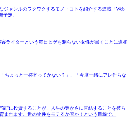
まなジャンルのワクワクするモノ・コトを紹介する連載「Web
公開予定。
美容ライターという毎日ヒゲを剃らない女性が書くことに違和
「ちょっと一杯寄ってかない？」、「今度一緒にアレ作らな
”家”に投資することが、人生の豊かさに直結することを彼ら
で育まれます。世の物件をモテるか否か！という目線で、