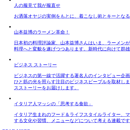
人の服見て我が服直せ
お洒落オヤジの実例をもとに、着こなし術とキーとなる
山本益博のラーメン革命！
日本初の料理評論家、山本益博さんはいま、ラーメンが
料理へと変貌を遂げつつあります。新時代に向けて群雄
ビジネス ストーリー
ビジネスの第一線で活躍する著名人のインタビュー企画
ひと筋の光を照らす注目のビジネスピープルを取材しま
スストーリーをお届けします。
イタリア人マッシの「思考する食欲」
イタリア生まれのフード＆ライフスタイルライター、マ
する文化や習慣、メニューなどについて考える連載です