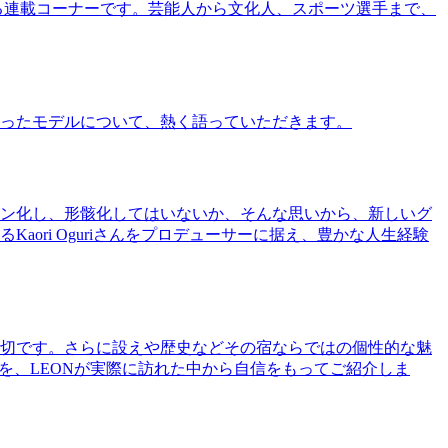
る連載コーナーです。芸能人から文化人、スポーツ選手まで、
ったモデルについて、熱く語っていただきます。
ン化し、形骸化してはいないか、そんな思いから、新しいグ
ri Oguriさんをプロデューサーに据え、豊かな人生経験
切です。さらに設えや歴史などその宿ならではの個性的な魅
を、LEONが実際に訪れた中から自信をもってご紹介しま