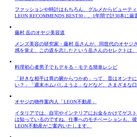
ファッションや時計はもちろん、グルメからビューティー
LEON RECOMMENDS BEST30」。1年間で計
藤村 岳のオヤジ美容道
メンズ美容の研究家・藤村 岳さんが、同世代のオヤジ
感を覚え、この道を志したという岳さんのセレクトは、
料理初心者男子でもデキる・モテる簡単レシピ
「好きな相手は胃の腑からつかめ」って、昔はオンナに
い？」「週末ホムパしようよ」などなど、さまざまな口
オヤジの物件案内人「LEON不動産」
イタリアでは、自宅やインテリアにお金をかけてゲスト
は知っているのですね。仕事へのモチベーションも、彼
LEON不動産がご案内いたします。