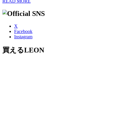
READ MORE
X
Facebook
Instagram
買えるLEON