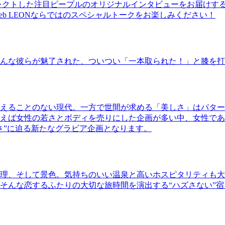
レクトした注目ピープルのオリジナルインタビューをお届けす
b LEONならではのスペシャルトークをお楽しみください！
んな彼らが魅了された、ついつい「一本取られた！」と膝を打
えることのない現代。一方で世間が求める「美しさ」はパター
ば女性の若さとボディを売りにした企画が多い中、女性であるKao
さ”に迫る新たなグラビア企画となります。
理、そして景色。気持ちのいい温泉と高いホスピタリティも大
そんな恋するふたりの大切な旅時間を演出する“ハズさない”宿