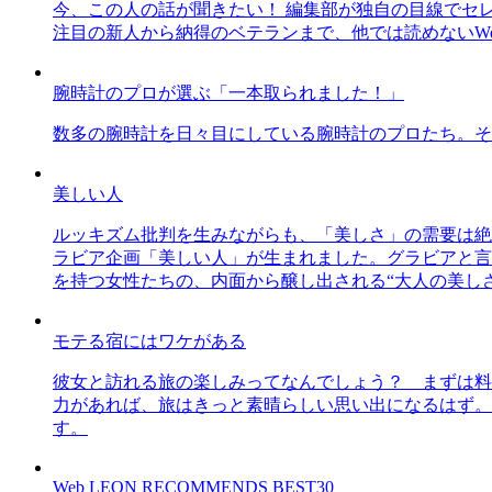
今、この人の話が聞きたい！ 編集部が独自の目線でセ
注目の新人から納得のベテランまで、他では読めないWe
腕時計のプロが選ぶ「一本取られました！」
数多の腕時計を日々目にしている腕時計のプロたち。そ
美しい人
ルッキズム批判を生みながらも、「美しさ」の需要は絶
ラビア企画「美しい人」が生まれました。グラビアと言え
を持つ女性たちの、内面から醸し出される“大人の美し
モテる宿にはワケがある
彼女と訪れる旅の楽しみってなんでしょう？ まずは料
力があれば、旅はきっと素晴らしい思い出になるはず。
す。
Web LEON RECOMMENDS BEST30