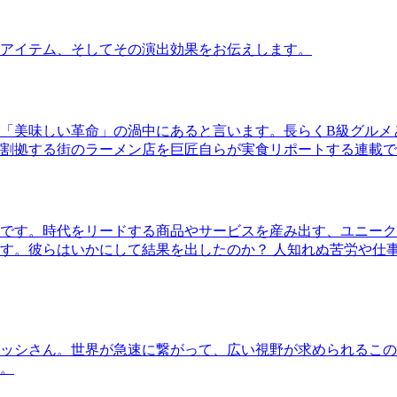
アイテム、そしてその演出効果をお伝えします。
「美味しい革命」の渦中にあると言います。長らくB級グルメ
割拠する街のラーメン店を巨匠自らが実食リポートする連載で
です。時代をリードする商品やサービスを産み出す、ユニーク
す。彼らはいかにして結果を出したのか？ 人知れぬ苦労や仕
ッシさん。世界が急速に繋がって、広い視野が求められるこの
。