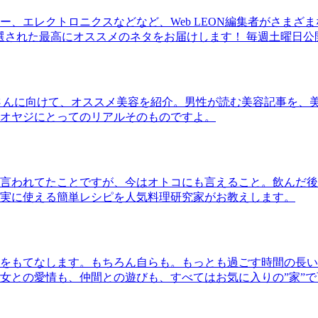
、エレクトロニクスなどなど、Web LEON編集者がさまざ
30本に厳選された最高にオススメのネタをお届けします！ 毎週土曜日
さんに向けて、オススメ美容を紹介。男性が読む美容記事を、
オヤジにとってのリアルそのものですよ。
言われてたことですが、今はオトコにも言えること。飲んだ後
実に使える簡単レシピを人気料理研究家がお教えします。
をもてなします。もちろん自らも。もっとも過ごす時間の長い
女との愛情も、仲間との遊びも、すべてはお気に入りの”家”