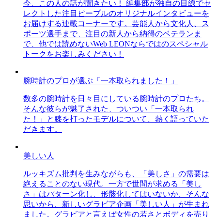
今、この人の話が聞きたい！ 編集部が独自の目線でセ
レクトした注目ピープルのオリジナルインタビューを
お届けする連載コーナーです。芸能人から文化人、ス
ポーツ選手まで、注目の新人から納得のベテランま
で、他では読めないWeb LEONならではのスペシャル
トークをお楽しみください！
腕時計のプロが選ぶ「一本取られました！」
数多の腕時計を日々目にしている腕時計のプロたち。
そんな彼らが魅了された、ついつい「一本取られ
た！」と膝を打ったモデルについて、熱く語っていた
だきます。
美しい人
ルッキズム批判を生みながらも、「美しさ」の需要は
絶えることのない現代。一方で世間が求める「美し
さ」はパターン化し、形骸化してはいないか、そんな
思いから、新しいグラビア企画「美しい人」が生まれ
ました。グラビアと言えば女性の若さとボディを売り