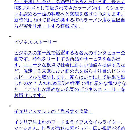
が「美味しい革命」の渦中にあると言います。長らく
B級グルメとして愛されてきたラーメンは、ミシュラ
ンも認める一流の料理へと変貌を遂げつつあります。
新時代に向けて群雄割拠する街のラーメン店を巨匠自
らが実食リポートする連載です。
ビジネス ストーリー
ビジネスの第一線で活躍する著名人のインタビュー企
画です。時代をリードする商品やサービスを産み出
す、ユニークな視点で社会に新しい価値を提供するな
ど、混迷する未来にひと筋の光を照らす注目のビジネ
スピープルを取材します。彼らはいかにして結果を出
したのか？ 人知れぬ苦労や仕事で得た意外な気づきな
ど、ここでしか読めない充実のビジネスストーリーを
お届けします。
イタリア人マッシの「思考する食欲」
イタリア生まれのフード＆ライフスタイルライター、
マッシさん。世界が急速に繋がって、広い視野が求め