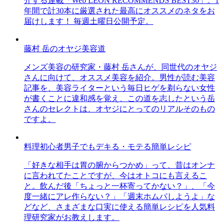
介する連載「Web LEON RECOMMENDS BEST30」。1
年間で計30本に厳選された最高にオススメのネタをお
届けします！ 毎週土曜日公開予定。
藤村 岳のオヤジ美容道
メンズ美容の研究家・藤村 岳さんが、同世代のオヤジ
さんに向けて、オススメ美容を紹介。男性が読む美容
記事を、美容ライターという毎日ヒゲを剃らない女性
が書くことに違和感を覚え、この道を志したという岳
さんのセレクトは、オヤジにとってのリアルそのもの
ですよ。
料理初心者男子でもデキる・モテる簡単レシピ
「好きな相手は胃の腑からつかめ」って、昔はオンナ
に言われてたことですが、今はオトコにも言えるこ
と。飲んだ後「ちょっと一杯寄ってかない？」、「今
度一緒にアレ作らない？」「週末ホムパしようよ」な
どなど、さまざまな口実に使える簡単レシピを人気料
理研究家がお教えします。