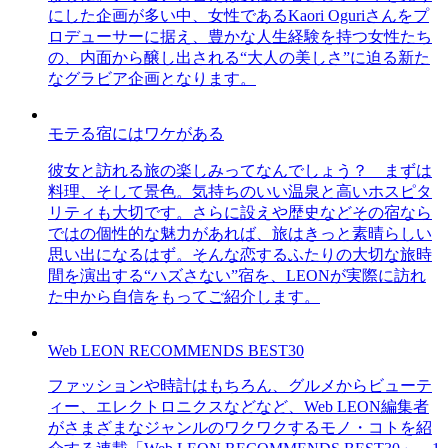
にした企画が多い中、女性であるKaori Oguriさんをプ
ロデューサーに据え、豊かな人生経験を持つ女性たち
の、内面から醸し出される“大人の美しさ”に迫る新た
なグラビア企画となります。
モテる宿にはワケがある
彼女と訪れる旅の楽しみってなんでしょう？ まずは
料理、そして景色。気持ちのいい温泉と高いホスピタ
リティも大切です。さらに設えや歴史などその宿なら
ではの個性的な魅力があれば、旅はきっと素晴らしい
思い出になるはず。そんな恋するふたりの大切な旅時
間を演出する“ハズさない”宿を、LEONが実際に訪れ
た中から自信をもってご紹介します。
Web LEON RECOMMENDS BEST30
ファッションや時計はもちろん、グルメからビューテ
ィー、エレクトロニクスなどなど、Web LEON編集者
がさまざまなジャンルのワクワクするモノ・コトを紹