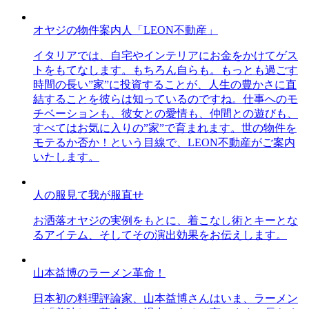
オヤジの物件案内人「LEON不動産」
イタリアでは、自宅やインテリアにお金をかけてゲス
トをもてなします。もちろん自らも。もっとも過ごす
時間の長い”家”に投資することが、人生の豊かさに直
結することを彼らは知っているのですね。仕事へのモ
チベーションも、彼女との愛情も、仲間との遊びも、
すべてはお気に入りの”家”で育まれます。世の物件を
モテるか否か！という目線で、LEON不動産がご案内
いたします。
人の服見て我が服直せ
お洒落オヤジの実例をもとに、着こなし術とキーとな
るアイテム、そしてその演出効果をお伝えします。
山本益博のラーメン革命！
日本初の料理評論家、山本益博さんはいま、ラーメン