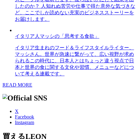
したのか？ 人知れぬ苦労や仕事で得た意外な気づきな
ど、ここでしか読めない充実のビジネスストーリーを
お届けします。
イタリア人マッシの「思考する食欲」
イタリア生まれのフード＆ライフスタイルライター、
マッシさん。世界が急速に繋がって、広い視野が求め
られるこの時代に、日本人とはちょっと違う視点で日
本と世界の食に関する文化や習慣、メニューなどにつ
いて考える連載です。
READ MORE
X
Facebook
Instagram
買えるLEON