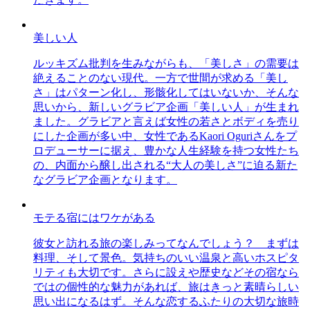
美しい人
ルッキズム批判を生みながらも、「美しさ」の需要は
絶えることのない現代。一方で世間が求める「美し
さ」はパターン化し、形骸化してはいないか、そんな
思いから、新しいグラビア企画「美しい人」が生まれ
ました。グラビアと言えば女性の若さとボディを売り
にした企画が多い中、女性であるKaori Oguriさんをプ
ロデューサーに据え、豊かな人生経験を持つ女性たち
の、内面から醸し出される“大人の美しさ”に迫る新た
なグラビア企画となります。
モテる宿にはワケがある
彼女と訪れる旅の楽しみってなんでしょう？ まずは
料理、そして景色。気持ちのいい温泉と高いホスピタ
リティも大切です。さらに設えや歴史などその宿なら
ではの個性的な魅力があれば、旅はきっと素晴らしい
思い出になるはず。そんな恋するふたりの大切な旅時