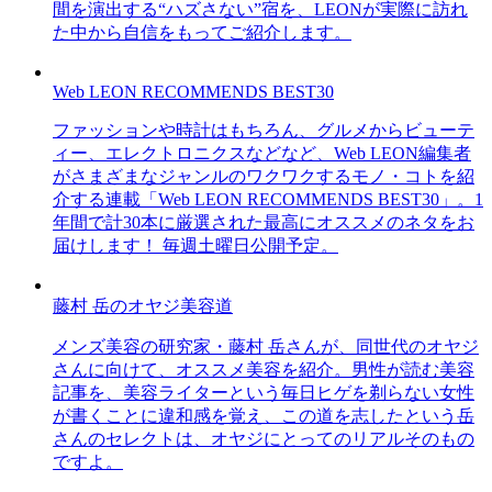
間を演出する“ハズさない”宿を、LEONが実際に訪れ
た中から自信をもってご紹介します。
Web LEON RECOMMENDS BEST30
ファッションや時計はもちろん、グルメからビューテ
ィー、エレクトロニクスなどなど、Web LEON編集者
がさまざまなジャンルのワクワクするモノ・コトを紹
介する連載「Web LEON RECOMMENDS BEST30」。1
年間で計30本に厳選された最高にオススメのネタをお
届けします！ 毎週土曜日公開予定。
藤村 岳のオヤジ美容道
メンズ美容の研究家・藤村 岳さんが、同世代のオヤジ
さんに向けて、オススメ美容を紹介。男性が読む美容
記事を、美容ライターという毎日ヒゲを剃らない女性
が書くことに違和感を覚え、この道を志したという岳
さんのセレクトは、オヤジにとってのリアルそのもの
ですよ。