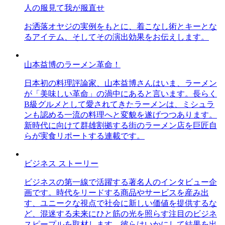
人の服見て我が服直せ
お洒落オヤジの実例をもとに、着こなし術とキーとな
るアイテム、そしてその演出効果をお伝えします。
山本益博のラーメン革命！
日本初の料理評論家、山本益博さんはいま、ラーメン
が「美味しい革命」の渦中にあると言います。長らく
B級グルメとして愛されてきたラーメンは、ミシュラ
ンも認める一流の料理へと変貌を遂げつつあります。
新時代に向けて群雄割拠する街のラーメン店を巨匠自
らが実食リポートする連載です。
ビジネス ストーリー
ビジネスの第一線で活躍する著名人のインタビュー企
画です。時代をリードする商品やサービスを産み出
す、ユニークな視点で社会に新しい価値を提供するな
ど、混迷する未来にひと筋の光を照らす注目のビジネ
スピープルを取材します。彼らはいかにして結果を出