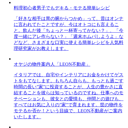
料理初心者男子でもデキる・モテる簡単レシピ
「好きな相手は胃の腑からつかめ」って、昔はオンナ
に言われてたことですが、今はオトコにも言えるこ
と。飲んだ後「ちょっと一杯寄ってかない？」、「今
度一緒にアレ作らない？」「週末ホムパしようよ」な
どなど、さまざまな口実に使える簡単レシピを人気料
理研究家がお教えします。
オヤジの物件案内人「LEON不動産」
イタリアでは、自宅やインテリアにお金をかけてゲス
トをもてなします。もちろん自らも。もっとも過ごす
時間の長い”家”に投資することが、人生の豊かさに直
結することを彼らは知っているのですね。仕事へのモ
チベーションも、彼女との愛情も、仲間との遊びも、
すべてはお気に入りの”家”で育まれます。世の物件を
モテるか否か！という目線で、LEON不動産がご案内
いたします。