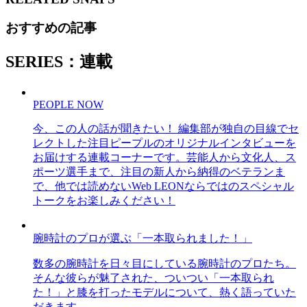
おすすめの記事
SERIES：連載
PEOPLE NOW
今、この人の話が聞きたい！ 編集部が独自の目線でセ
レクトした注目ピープルのオリジナルインタビューを
お届けする連載コーナーです。芸能人から文化人、ス
ポーツ選手まで、注目の新人から納得のベテランま
で、他では読めないWeb LEONならではのスペシャル
トークをお楽しみください！
腕時計のプロが選ぶ「一本取られました！」
数多の腕時計を日々目にしている腕時計のプロたち。
そんな彼らが魅了された、ついつい「一本取られ
た！」と膝を打ったモデルについて、熱く語っていた
だきます。