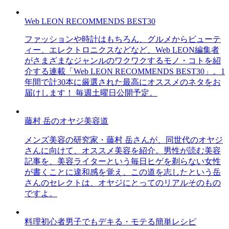
Web LEON RECOMMENDS BEST30
ファッションや時計はもちろん、グルメからビューテ
ィー、エレクトロニクスなどなど、Web LEON編集者
がさまざまなジャンルのワクワクするモノ・コトを紹
介する連載「Web LEON RECOMMENDS BEST30」。1
年間で計30本に厳選された最高にオススメのネタをお
届けします！ 毎週土曜日公開予定。
藤村 岳のオヤジ美容道
メンズ美容の研究家・藤村 岳さんが、同世代のオヤジ
さんに向けて、オススメ美容を紹介。男性が読む美容
記事を、美容ライターという毎日ヒゲを剃らない女性
が書くことに違和感を覚え、この道を志したという岳
さんのセレクトは、オヤジにとってのリアルそのもの
ですよ。
料理初心者男子でもデキる・モテる簡単レシピ