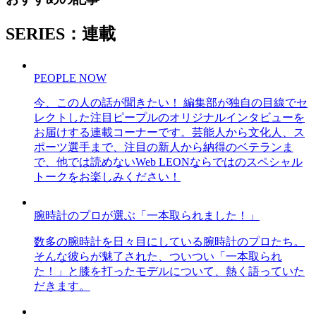
SERIES：連載
PEOPLE NOW
今、この人の話が聞きたい！ 編集部が独自の目線でセ
レクトした注目ピープルのオリジナルインタビューを
お届けする連載コーナーです。芸能人から文化人、ス
ポーツ選手まで、注目の新人から納得のベテランま
で、他では読めないWeb LEONならではのスペシャル
トークをお楽しみください！
腕時計のプロが選ぶ「一本取られました！」
数多の腕時計を日々目にしている腕時計のプロたち。
そんな彼らが魅了された、ついつい「一本取られ
た！」と膝を打ったモデルについて、熱く語っていた
だきます。