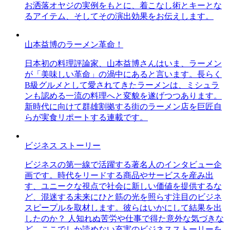
お洒落オヤジの実例をもとに、着こなし術とキーとな
るアイテム、そしてその演出効果をお伝えします。
山本益博のラーメン革命！
日本初の料理評論家、山本益博さんはいま、ラーメン
が「美味しい革命」の渦中にあると言います。長らく
B級グルメとして愛されてきたラーメンは、ミシュラ
ンも認める一流の料理へと変貌を遂げつつあります。
新時代に向けて群雄割拠する街のラーメン店を巨匠自
らが実食リポートする連載です。
ビジネス ストーリー
ビジネスの第一線で活躍する著名人のインタビュー企
画です。時代をリードする商品やサービスを産み出
す、ユニークな視点で社会に新しい価値を提供するな
ど、混迷する未来にひと筋の光を照らす注目のビジネ
スピープルを取材します。彼らはいかにして結果を出
したのか？ 人知れぬ苦労や仕事で得た意外な気づきな
ど、ここでしか読めない充実のビジネスストーリーを