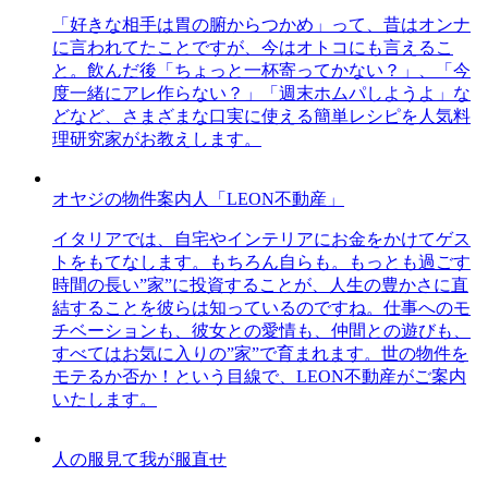
「好きな相手は胃の腑からつかめ」って、昔はオンナ
に言われてたことですが、今はオトコにも言えるこ
と。飲んだ後「ちょっと一杯寄ってかない？」、「今
度一緒にアレ作らない？」「週末ホムパしようよ」な
どなど、さまざまな口実に使える簡単レシピを人気料
理研究家がお教えします。
オヤジの物件案内人「LEON不動産」
イタリアでは、自宅やインテリアにお金をかけてゲス
トをもてなします。もちろん自らも。もっとも過ごす
時間の長い”家”に投資することが、人生の豊かさに直
結することを彼らは知っているのですね。仕事へのモ
チベーションも、彼女との愛情も、仲間との遊びも、
すべてはお気に入りの”家”で育まれます。世の物件を
モテるか否か！という目線で、LEON不動産がご案内
いたします。
人の服見て我が服直せ