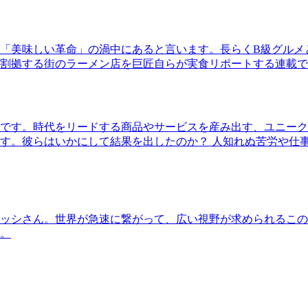
「美味しい革命」の渦中にあると言います。長らくB級グルメ
割拠する街のラーメン店を巨匠自らが実食リポートする連載で
です。時代をリードする商品やサービスを産み出す、ユニーク
す。彼らはいかにして結果を出したのか？ 人知れぬ苦労や仕
ッシさん。世界が急速に繋がって、広い視野が求められるこの
。