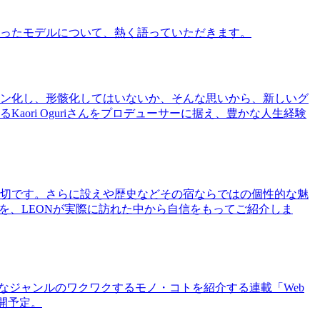
ったモデルについて、熱く語っていただきます。
ン化し、形骸化してはいないか、そんな思いから、新しいグ
ri Oguriさんをプロデューサーに据え、豊かな人生経験
切です。さらに設えや歴史などその宿ならではの個性的な魅
を、LEONが実際に訪れた中から自信をもってご紹介しま
まなジャンルのワクワクするモノ・コトを紹介する連載「Web
公開予定。