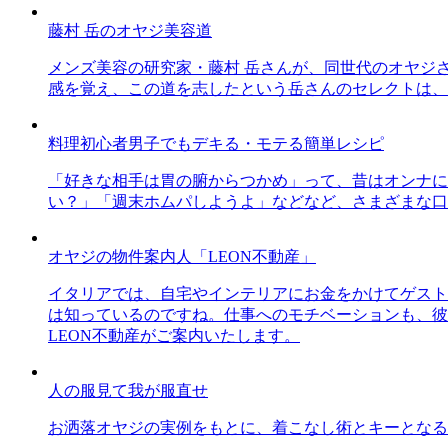
藤村 岳のオヤジ美容道
メンズ美容の研究家・藤村 岳さんが、同世代のオヤジ
感を覚え、この道を志したという岳さんのセレクトは、
料理初心者男子でもデキる・モテる簡単レシピ
「好きな相手は胃の腑からつかめ」って、昔はオンナに
い？」「週末ホムパしようよ」などなど、さまざまな口
オヤジの物件案内人「LEON不動産」
イタリアでは、自宅やインテリアにお金をかけてゲスト
は知っているのですね。仕事へのモチベーションも、彼
LEON不動産がご案内いたします。
人の服見て我が服直せ
お洒落オヤジの実例をもとに、着こなし術とキーとなる