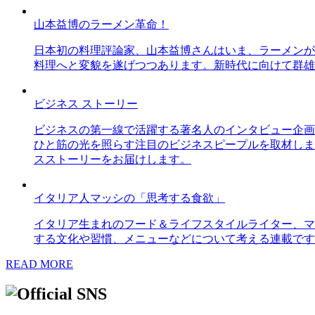
山本益博のラーメン革命！
日本初の料理評論家、山本益博さんはいま、ラーメンが
料理へと変貌を遂げつつあります。新時代に向けて群雄
ビジネス ストーリー
ビジネスの第一線で活躍する著名人のインタビュー企画
ひと筋の光を照らす注目のビジネスピープルを取材しま
スストーリーをお届けします。
イタリア人マッシの「思考する食欲」
イタリア生まれのフード＆ライフスタイルライター、マ
する文化や習慣、メニューなどについて考える連載です
READ MORE