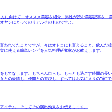
さんに向けて、オススメ美容を紹介。男性が読む美容記事を、
オヤジにとってのリアルそのものですよ。
言われてたことですが、今はオトコにも言えること。飲んだ後
実に使える簡単レシピを人気料理研究家がお教えします。
をもてなします。もちろん自らも。もっとも過ごす時間の長い
女との愛情も、仲間との遊びも、すべてはお気に入りの”家”
アイテム、そしてその演出効果をお伝えします。