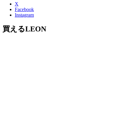
X
Facebook
Instagram
買えるLEON