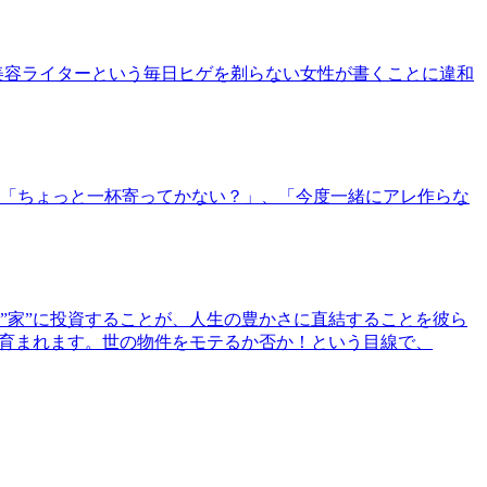
美容ライターという毎日ヒゲを剃らない女性が書くことに違和
「ちょっと一杯寄ってかない？」、「今度一緒にアレ作らな
”家”に投資することが、人生の豊かさに直結することを彼ら
で育まれます。世の物件をモテるか否か！という目線で、