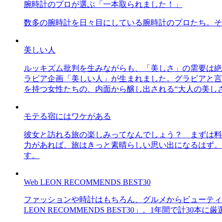
腕時計のプロが選ぶ「一本取られました！」
数多の腕時計を日々目にしている腕時計のプロたち。そ
美しい人
ルッキズム批判を生みながらも、「美しさ」の需要は絶
ラビア企画「美しい人」が生まれました。グラビアと言え
を持つ女性たちの、内面から醸し出される“大人の美し
モテる宿にはワケがある
彼女と訪れる旅の楽しみってなんでしょう？ まずは料
力があれば、旅はきっと素晴らしい思い出になるはず。
す。
Web LEON RECOMMENDS BEST30
ファッションや時計はもちろん、グルメからビューティー
LEON RECOMMENDS BEST30」。1年間で計