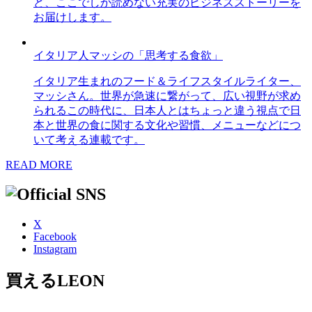
ど、ここでしか読めない充実のビジネスストーリーを
お届けします。
イタリア人マッシの「思考する食欲」
イタリア生まれのフード＆ライフスタイルライター、
マッシさん。世界が急速に繋がって、広い視野が求め
られるこの時代に、日本人とはちょっと違う視点で日
本と世界の食に関する文化や習慣、メニューなどにつ
いて考える連載です。
READ MORE
X
Facebook
Instagram
買えるLEON