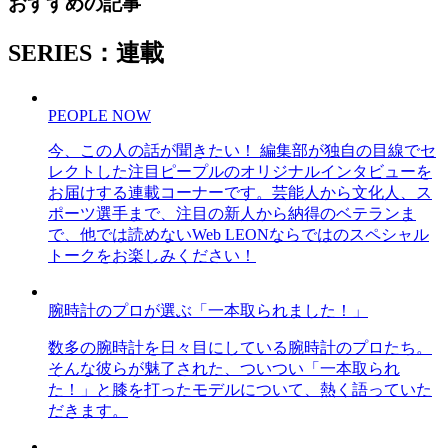
おすすめの記事
SERIES：連載
PEOPLE NOW
今、この人の話が聞きたい！ 編集部が独自の目線でセ
レクトした注目ピープルのオリジナルインタビューを
お届けする連載コーナーです。芸能人から文化人、ス
ポーツ選手まで、注目の新人から納得のベテランま
で、他では読めないWeb LEONならではのスペシャル
トークをお楽しみください！
腕時計のプロが選ぶ「一本取られました！」
数多の腕時計を日々目にしている腕時計のプロたち。
そんな彼らが魅了された、ついつい「一本取られ
た！」と膝を打ったモデルについて、熱く語っていた
だきます。