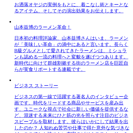
お洒落オヤジの実例をもとに、着こなし術とキーとな
るアイテム、そしてその演出効果をお伝えします。
山本益博のラーメン革命！
日本初の料理評論家、山本益博さんはいま、ラーメン
が「美味しい革命」の渦中にあると言います。長らく
B級グルメとして愛されてきたラーメンは、ミシュラ
ンも認める一流の料理へと変貌を遂げつつあります。
新時代に向けて群雄割拠する街のラーメン店を巨匠自
らが実食リポートする連載です。
ビジネス ストーリー
ビジネスの第一線で活躍する著名人のインタビュー企
画です。時代をリードする商品やサービスを産み出
す、ユニークな視点で社会に新しい価値を提供するな
ど、混迷する未来にひと筋の光を照らす注目のビジネ
スピープルを取材します。彼らはいかにして結果を出
したのか？ 人知れぬ苦労や仕事で得た意外な気づきな