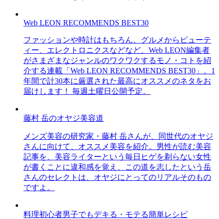
Web LEON RECOMMENDS BEST30
ファッションや時計はもちろん、グルメからビューテ
ィー、エレクトロニクスなどなど、Web LEON編集者
がさまざまなジャンルのワクワクするモノ・コトを紹
介する連載「Web LEON RECOMMENDS BEST30」。1
年間で計30本に厳選された最高にオススメのネタをお
届けします！ 毎週土曜日公開予定。
藤村 岳のオヤジ美容道
メンズ美容の研究家・藤村 岳さんが、同世代のオヤジ
さんに向けて、オススメ美容を紹介。男性が読む美容
記事を、美容ライターという毎日ヒゲを剃らない女性
が書くことに違和感を覚え、この道を志したという岳
さんのセレクトは、オヤジにとってのリアルそのもの
ですよ。
料理初心者男子でもデキる・モテる簡単レシピ