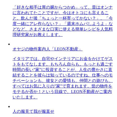
「好きな相手は胃の腑からつかめ」って、昔はオンナ
に言われてたことですが、今はオトコにも言えるこ
と。飲んだ後「ちょっと一杯寄ってかない？」、「今
度一緒にアレ作らない？」「週末ホムパしようよ」な
どなど、さまざまな口実に使える簡単レシピを人気料
理研究家がお教えします。
オヤジの物件案内人「LEON不動産」
イタリアでは、自宅やインテリアにお金をかけてゲス
トをもてなします。もちろん自らも。もっとも過ごす
時間の長い”家”に投資することが、人生の豊かさに直
結することを彼らは知っているのですね。仕事へのモ
チベーションも、彼女との愛情も、仲間との遊びも、
すべてはお気に入りの”家”で育まれます。世の物件を
モテるか否か！という目線で、LEON不動産がご案内
いたします。
人の服見て我が服直せ