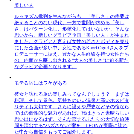
美しい人
ルッキズム批判を生みながらも、「美しさ」の需要は
絶えることのない現代。一方で世間が求める「美し
さ」はパターン化し、形骸化してはいないか、そんな
思いから、新しいグラビア企画「美しい人」が生まれ
ました。グラビアと言えば女性の若さとボディを売り
にした企画が多い中、女性であるKaori Oguriさんをプ
ロデューサーに据え、豊かな人生経験を持つ女性たち
の、内面から醸し出される“大人の美しさ”に迫る新た
なグラビア企画となります。
モテる宿にはワケがある
彼女と訪れる旅の楽しみってなんでしょう？ まずは
料理、そして景色。気持ちのいい温泉と高いホスピタ
リティも大切です。さらに設えや歴史などその宿なら
ではの個性的な魅力があれば、旅はきっと素晴らしい
思い出になるはず。そんな恋するふたりの大切な旅時
間を演出する“ハズさない”宿を、LEONが実際に訪れ
た中から自信をもってご紹介します。