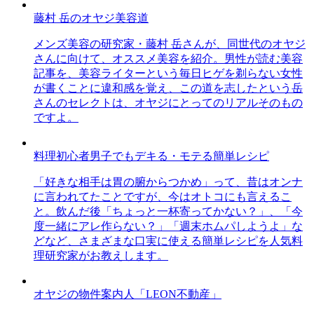
藤村 岳のオヤジ美容道
メンズ美容の研究家・藤村 岳さんが、同世代のオヤジ
さんに向けて、オススメ美容を紹介。男性が読む美容
記事を、美容ライターという毎日ヒゲを剃らない女性
が書くことに違和感を覚え、この道を志したという岳
さんのセレクトは、オヤジにとってのリアルそのもの
ですよ。
料理初心者男子でもデキる・モテる簡単レシピ
「好きな相手は胃の腑からつかめ」って、昔はオンナ
に言われてたことですが、今はオトコにも言えるこ
と。飲んだ後「ちょっと一杯寄ってかない？」、「今
度一緒にアレ作らない？」「週末ホムパしようよ」な
どなど、さまざまな口実に使える簡単レシピを人気料
理研究家がお教えします。
オヤジの物件案内人「LEON不動産」