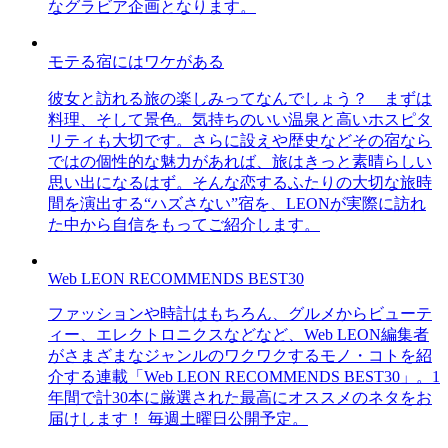
なグラビア企画となります。
モテる宿にはワケがある
彼女と訪れる旅の楽しみってなんでしょう？ まずは
料理、そして景色。気持ちのいい温泉と高いホスピタ
リティも大切です。さらに設えや歴史などその宿なら
ではの個性的な魅力があれば、旅はきっと素晴らしい
思い出になるはず。そんな恋するふたりの大切な旅時
間を演出する“ハズさない”宿を、LEONが実際に訪れ
た中から自信をもってご紹介します。
Web LEON RECOMMENDS BEST30
ファッションや時計はもちろん、グルメからビューテ
ィー、エレクトロニクスなどなど、Web LEON編集者
がさまざまなジャンルのワクワクするモノ・コトを紹
介する連載「Web LEON RECOMMENDS BEST30」。1
年間で計30本に厳選された最高にオススメのネタをお
届けします！ 毎週土曜日公開予定。