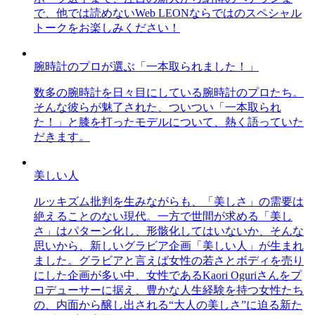
で、他では読めないWeb LEONならではのスペシャル
トークをお楽しみください！
腕時計のプロが選ぶ「一本取られました！」
数多の腕時計を日々目にしている腕時計のプロたち。
そんな彼らが魅了された、ついつい「一本取られ
た！」と膝を打ったモデルについて、熱く語っていた
だきます。
美しい人
ルッキズム批判を生みながらも、「美しさ」の需要は
絶えることのない現代。一方で世間が求める「美し
さ」はパターン化し、形骸化してはいないか、そんな
思いから、新しいグラビア企画「美しい人」が生まれ
ました。グラビアと言えば女性の若さとボディを売り
にした企画が多い中、女性であるKaori Oguriさんをプ
ロデューサーに据え、豊かな人生経験を持つ女性たち
の、内面から醸し出される“大人の美しさ”に迫る新た