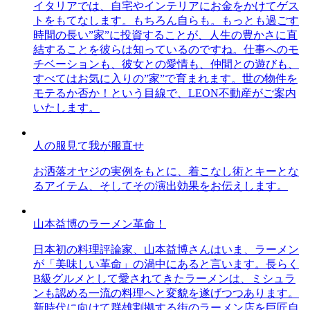
イタリアでは、自宅やインテリアにお金をかけてゲス
トをもてなします。もちろん自らも。もっとも過ごす
時間の長い”家”に投資することが、人生の豊かさに直
結することを彼らは知っているのですね。仕事へのモ
チベーションも、彼女との愛情も、仲間との遊びも、
すべてはお気に入りの”家”で育まれます。世の物件を
モテるか否か！という目線で、LEON不動産がご案内
いたします。
人の服見て我が服直せ
お洒落オヤジの実例をもとに、着こなし術とキーとな
るアイテム、そしてその演出効果をお伝えします。
山本益博のラーメン革命！
日本初の料理評論家、山本益博さんはいま、ラーメン
が「美味しい革命」の渦中にあると言います。長らく
B級グルメとして愛されてきたラーメンは、ミシュラ
ンも認める一流の料理へと変貌を遂げつつあります。
新時代に向けて群雄割拠する街のラーメン店を巨匠自