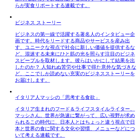
らが実食リポートする連載です。
ビジネス ストーリー
ビジネスの第一線で活躍する著名人のインタビュー企
画です。時代をリードする商品やサービスを産み出
す、ユニークな視点で社会に新しい価値を提供するな
ど、混迷する未来にひと筋の光を照らす注目のビジネ
スピープルを取材します。彼らはいかにして結果を出
したのか？ 人知れぬ苦労や仕事で得た意外な気づきな
ど、ここでしか読めない充実のビジネスストーリーを
お届けします。
イタリア人マッシの「思考する食欲」
イタリア生まれのフード＆ライフスタイルライター、
マッシさん。世界が急速に繋がって、広い視野が求め
られるこの時代に、日本人とはちょっと違う視点で日
本と世界の食に関する文化や習慣、メニューなどにつ
いて考える連載です。