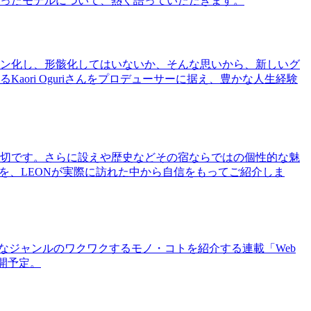
ったモデルについて、熱く語っていただきます。
ン化し、形骸化してはいないか、そんな思いから、新しいグ
ri Oguriさんをプロデューサーに据え、豊かな人生経験
切です。さらに設えや歴史などその宿ならではの個性的な魅
を、LEONが実際に訪れた中から自信をもってご紹介しま
まなジャンルのワクワクするモノ・コトを紹介する連載「Web
公開予定。