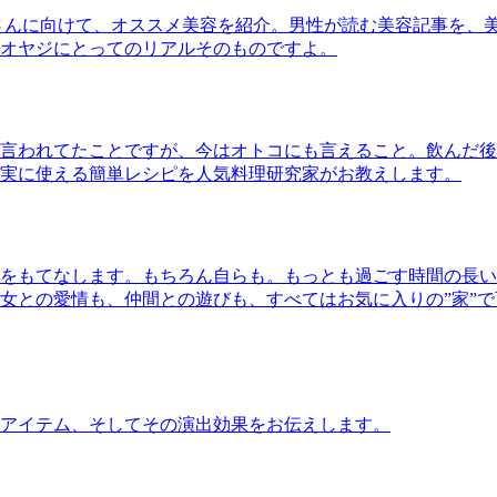
さんに向けて、オススメ美容を紹介。男性が読む美容記事を、
オヤジにとってのリアルそのものですよ。
言われてたことですが、今はオトコにも言えること。飲んだ後
実に使える簡単レシピを人気料理研究家がお教えします。
をもてなします。もちろん自らも。もっとも過ごす時間の長い
女との愛情も、仲間との遊びも、すべてはお気に入りの”家”
アイテム、そしてその演出効果をお伝えします。