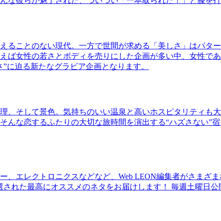
んな彼らが魅了された、ついつい「一本取られた！」と膝を打
えることのない現代。一方で世間が求める「美しさ」はパター
ば女性の若さとボディを売りにした企画が多い中、女性であるKao
さ”に迫る新たなグラビア企画となります。
理、そして景色。気持ちのいい温泉と高いホスピタリティも大
そんな恋するふたりの大切な旅時間を演出する“ハズさない”宿
、エレクトロニクスなどなど、Web LEON編集者がさまざ
30本に厳選された最高にオススメのネタをお届けします！ 毎週土曜日