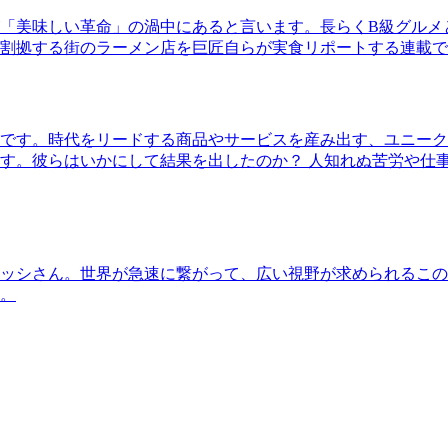
「美味しい革命」の渦中にあると言います。長らくB級グルメ
割拠する街のラーメン店を巨匠自らが実食リポートする連載で
です。時代をリードする商品やサービスを産み出す、ユニーク
す。彼らはいかにして結果を出したのか？ 人知れぬ苦労や仕
ッシさん。世界が急速に繋がって、広い視野が求められるこの
。