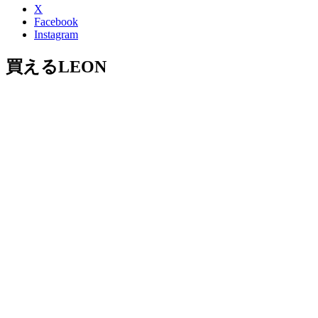
X
Facebook
Instagram
買えるLEON