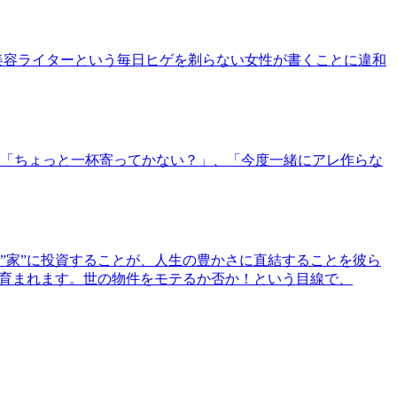
美容ライターという毎日ヒゲを剃らない女性が書くことに違和
「ちょっと一杯寄ってかない？」、「今度一緒にアレ作らな
”家”に投資することが、人生の豊かさに直結することを彼ら
で育まれます。世の物件をモテるか否か！という目線で、