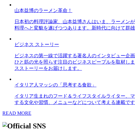
山本益博のラーメン革命！
日本初の料理評論家、山本益博さんはいま、ラーメンが
料理へと変貌を遂げつつあります。新時代に向けて群雄
ビジネス ストーリー
ビジネスの第一線で活躍する著名人のインタビュー企画
ひと筋の光を照らす注目のビジネスピープルを取材しま
スストーリーをお届けします。
イタリア人マッシの「思考する食欲」
イタリア生まれのフード＆ライフスタイルライター、マ
する文化や習慣、メニューなどについて考える連載です
READ MORE