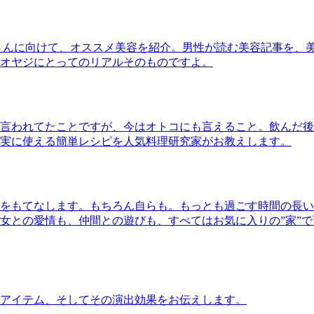
さんに向けて、オススメ美容を紹介。男性が読む美容記事を、
オヤジにとってのリアルそのものですよ。
言われてたことですが、今はオトコにも言えること。飲んだ後
実に使える簡単レシピを人気料理研究家がお教えします。
をもてなします。もちろん自らも。もっとも過ごす時間の長い
女との愛情も、仲間との遊びも、すべてはお気に入りの”家”
アイテム、そしてその演出効果をお伝えします。