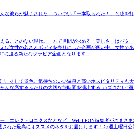
んな彼らが魅了された、ついつい「一本取られた！」と膝を打
えることのない現代。一方で世間が求める「美しさ」はパター
ば女性の若さとボディを売りにした企画が多い中、女性であるKao
さ”に迫る新たなグラビア企画となります。
理、そして景色。気持ちのいい温泉と高いホスピタリティも大
そんな恋するふたりの大切な旅時間を演出する“ハズさない”宿
、エレクトロニクスなどなど、Web LEON編集者がさまざ
30本に厳選された最高にオススメのネタをお届けします！ 毎週土曜日