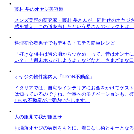
藤村 岳のオヤジ美容道
メンズ美容の研究家・藤村 岳さんが、同世代のオヤジ
感を覚え、この道を志したという岳さんのセレクトは、
料理初心者男子でもデキる・モテる簡単レシピ
「好きな相手は胃の腑からつかめ」って、昔はオンナに
い？」「週末ホムパしようよ」などなど、さまざまな口
オヤジの物件案内人「LEON不動産」
イタリアでは、自宅やインテリアにお金をかけてゲスト
は知っているのですね。仕事へのモチベーションも、彼
LEON不動産がご案内いたします。
人の服見て我が服直せ
お洒落オヤジの実例をもとに、着こなし術とキーとなる