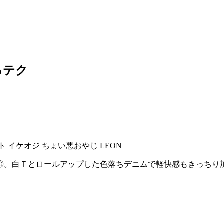
るテク
◎。白Ｔとロールアップした色落ちデニムで軽快感もきっちり