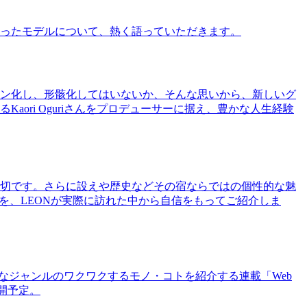
ったモデルについて、熱く語っていただきます。
ン化し、形骸化してはいないか、そんな思いから、新しいグ
ri Oguriさんをプロデューサーに据え、豊かな人生経験
切です。さらに設えや歴史などその宿ならではの個性的な魅
を、LEONが実際に訪れた中から自信をもってご紹介しま
まなジャンルのワクワクするモノ・コトを紹介する連載「Web
公開予定。