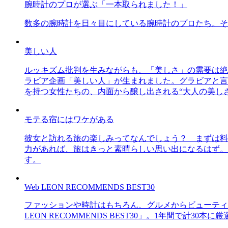
腕時計のプロが選ぶ「一本取られました！」
数多の腕時計を日々目にしている腕時計のプロたち。そ
美しい人
ルッキズム批判を生みながらも、「美しさ」の需要は絶
ラビア企画「美しい人」が生まれました。グラビアと言え
を持つ女性たちの、内面から醸し出される“大人の美し
モテる宿にはワケがある
彼女と訪れる旅の楽しみってなんでしょう？ まずは料
力があれば、旅はきっと素晴らしい思い出になるはず。
す。
Web LEON RECOMMENDS BEST30
ファッションや時計はもちろん、グルメからビューティー
LEON RECOMMENDS BEST30」。1年間で計