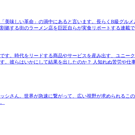
「美味しい革命」の渦中にあると言います。長らくB級グルメ
割拠する街のラーメン店を巨匠自らが実食リポートする連載で
です。時代をリードする商品やサービスを産み出す、ユニーク
す。彼らはいかにして結果を出したのか？ 人知れぬ苦労や仕
ッシさん。世界が急速に繋がって、広い視野が求められるこの
。