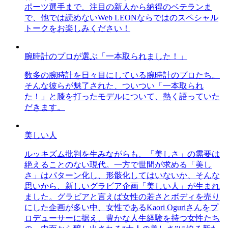
ポーツ選手まで、注目の新人から納得のベテランま
で、他では読めないWeb LEONならではのスペシャル
トークをお楽しみください！
腕時計のプロが選ぶ「一本取られました！」
数多の腕時計を日々目にしている腕時計のプロたち。
そんな彼らが魅了された、ついつい「一本取られ
た！」と膝を打ったモデルについて、熱く語っていた
だきます。
美しい人
ルッキズム批判を生みながらも、「美しさ」の需要は
絶えることのない現代。一方で世間が求める「美し
さ」はパターン化し、形骸化してはいないか、そんな
思いから、新しいグラビア企画「美しい人」が生まれ
ました。グラビアと言えば女性の若さとボディを売り
にした企画が多い中、女性であるKaori Oguriさんをプ
ロデューサーに据え、豊かな人生経験を持つ女性たち