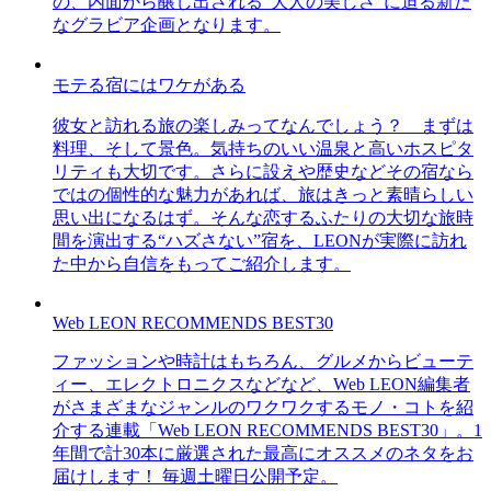
の、内面から醸し出される“大人の美しさ”に迫る新た
なグラビア企画となります。
モテる宿にはワケがある
彼女と訪れる旅の楽しみってなんでしょう？ まずは
料理、そして景色。気持ちのいい温泉と高いホスピタ
リティも大切です。さらに設えや歴史などその宿なら
ではの個性的な魅力があれば、旅はきっと素晴らしい
思い出になるはず。そんな恋するふたりの大切な旅時
間を演出する“ハズさない”宿を、LEONが実際に訪れ
た中から自信をもってご紹介します。
Web LEON RECOMMENDS BEST30
ファッションや時計はもちろん、グルメからビューテ
ィー、エレクトロニクスなどなど、Web LEON編集者
がさまざまなジャンルのワクワクするモノ・コトを紹
介する連載「Web LEON RECOMMENDS BEST30」。1
年間で計30本に厳選された最高にオススメのネタをお
届けします！ 毎週土曜日公開予定。