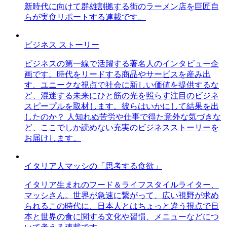
新時代に向けて群雄割拠する街のラーメン店を巨匠自
らが実食リポートする連載です。
ビジネス ストーリー
ビジネスの第一線で活躍する著名人のインタビュー企
画です。時代をリードする商品やサービスを産み出
す、ユニークな視点で社会に新しい価値を提供するな
ど、混迷する未来にひと筋の光を照らす注目のビジネ
スピープルを取材します。彼らはいかにして結果を出
したのか？ 人知れぬ苦労や仕事で得た意外な気づきな
ど、ここでしか読めない充実のビジネスストーリーを
お届けします。
イタリア人マッシの「思考する食欲」
イタリア生まれのフード＆ライフスタイルライター、
マッシさん。世界が急速に繋がって、広い視野が求め
られるこの時代に、日本人とはちょっと違う視点で日
本と世界の食に関する文化や習慣、メニューなどにつ