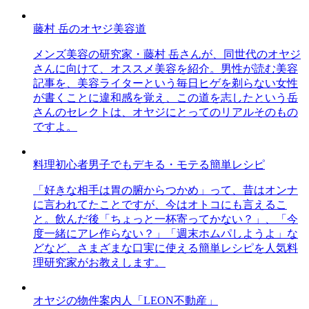
藤村 岳のオヤジ美容道
メンズ美容の研究家・藤村 岳さんが、同世代のオヤジ
さんに向けて、オススメ美容を紹介。男性が読む美容
記事を、美容ライターという毎日ヒゲを剃らない女性
が書くことに違和感を覚え、この道を志したという岳
さんのセレクトは、オヤジにとってのリアルそのもの
ですよ。
料理初心者男子でもデキる・モテる簡単レシピ
「好きな相手は胃の腑からつかめ」って、昔はオンナ
に言われてたことですが、今はオトコにも言えるこ
と。飲んだ後「ちょっと一杯寄ってかない？」、「今
度一緒にアレ作らない？」「週末ホムパしようよ」な
どなど、さまざまな口実に使える簡単レシピを人気料
理研究家がお教えします。
オヤジの物件案内人「LEON不動産」