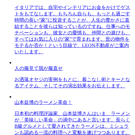
イタリアでは、自宅やインテリアにお金をかけてゲス
トをもてなします。もちろん自らも。もっとも過ごす
時間の長い”家”に投資することが、人生の豊かさに直
結することを彼らは知っているのですね。仕事へのモ
チベーションも、彼女との愛情も、仲間との遊びも、
すべてはお気に入りの”家”で育まれます。世の物件を
モテるか否か！という目線で、LEON不動産がご案内
いたします。
人の服見て我が服直せ
お洒落オヤジの実例をもとに、着こなし術とキーとな
るアイテム、そしてその演出効果をお伝えします。
山本益博のラーメン革命！
日本初の料理評論家、山本益博さんはいま、ラーメン
が「美味しい革命」の渦中にあると言います。長らく
B級グルメとして愛されてきたラーメンは、ミシュラ
ンも認める一流の料理へと変貌を遂げつつあります。