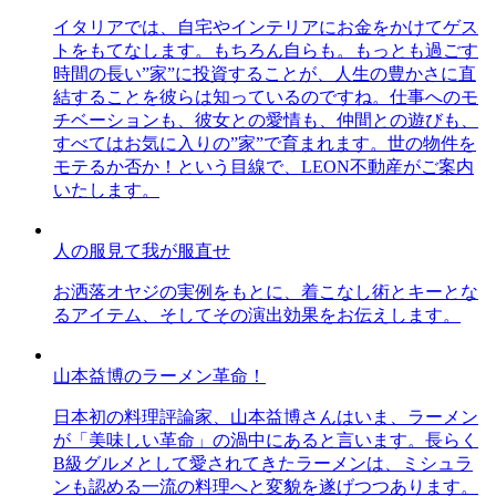
イタリアでは、自宅やインテリアにお金をかけてゲス
トをもてなします。もちろん自らも。もっとも過ごす
時間の長い”家”に投資することが、人生の豊かさに直
結することを彼らは知っているのですね。仕事へのモ
チベーションも、彼女との愛情も、仲間との遊びも、
すべてはお気に入りの”家”で育まれます。世の物件を
モテるか否か！という目線で、LEON不動産がご案内
いたします。
人の服見て我が服直せ
お洒落オヤジの実例をもとに、着こなし術とキーとな
るアイテム、そしてその演出効果をお伝えします。
山本益博のラーメン革命！
日本初の料理評論家、山本益博さんはいま、ラーメン
が「美味しい革命」の渦中にあると言います。長らく
B級グルメとして愛されてきたラーメンは、ミシュラ
ンも認める一流の料理へと変貌を遂げつつあります。