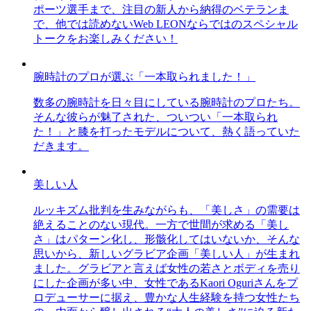
ポーツ選手まで、注目の新人から納得のベテランま
で、他では読めないWeb LEONならではのスペシャル
トークをお楽しみください！
腕時計のプロが選ぶ「一本取られました！」
数多の腕時計を日々目にしている腕時計のプロたち。
そんな彼らが魅了された、ついつい「一本取られ
た！」と膝を打ったモデルについて、熱く語っていた
だきます。
美しい人
ルッキズム批判を生みながらも、「美しさ」の需要は
絶えることのない現代。一方で世間が求める「美し
さ」はパターン化し、形骸化してはいないか、そんな
思いから、新しいグラビア企画「美しい人」が生まれ
ました。グラビアと言えば女性の若さとボディを売り
にした企画が多い中、女性であるKaori Oguriさんをプ
ロデューサーに据え、豊かな人生経験を持つ女性たち