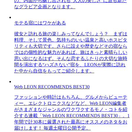
の、内面から醸し出される“大人の美しさ”に迫る新た
なグラビア企画となります。
モテる宿にはワケがある
彼女と訪れる旅の楽しみってなんでしょう？ まずは
料理、そして景色。気持ちのいい温泉と高いホスピタ
リティも大切です。さらに設えや歴史などその宿なら
ではの個性的な魅力があれば、旅はきっと素晴らしい
思い出になるはず。そんな恋するふたりの大切な旅時
間を演出する“ハズさない”宿を、LEONが実際に訪れ
た中から自信をもってご紹介します。
Web LEON RECOMMENDS BEST30
ファッションや時計はもちろん、グルメからビューテ
ィー、エレクトロニクスなどなど、Web LEON編集者
がさまざまなジャンルのワクワクするモノ・コトを紹
介する連載「Web LEON RECOMMENDS BEST30」。1
年間で計30本に厳選された最高にオススメのネタをお
届けします！ 毎週土曜日公開予定。