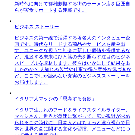
新時代に向けて群雄割拠する街のラーメン店を巨匠自
らが実食リポートする連載です。
ビジネス ストーリー
ビジネスの第一線で活躍する著名人のインタビュー企
画です。時代をリードする商品やサービスを産み出
す、ユニークな視点で社会に新しい価値を提供するな
ど、混迷する未来にひと筋の光を照らす注目のビジネ
スピープルを取材します。彼らはいかにして結果を出
したのか？ 人知れぬ苦労や仕事で得た意外な気づきな
ど、ここでしか読めない充実のビジネスストーリーを
お届けします。
イタリア人マッシの「思考する食欲」
イタリア生まれのフード＆ライフスタイルライター、
マッシさん。世界が急速に繋がって、広い視野が求め
られるこの時代に、日本人とはちょっと違う視点で日
本と世界の食に関する文化や習慣、メニューなどにつ