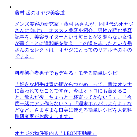
藤村 岳のオヤジ美容道
メンズ美容の研究家・藤村 岳さんが、同世代のオヤジ
さんに向けて、オススメ美容を紹介。男性が読む美容
記事を、美容ライターという毎日ヒゲを剃らない女性
が書くことに違和感を覚え、この道を志したという岳
さんのセレクトは、オヤジにとってのリアルそのもの
ですよ。
料理初心者男子でもデキる・モテる簡単レシピ
「好きな相手は胃の腑からつかめ」って、昔はオンナ
に言われてたことですが、今はオトコにも言えるこ
と。飲んだ後「ちょっと一杯寄ってかない？」、「今
度一緒にアレ作らない？」「週末ホムパしようよ」な
どなど、さまざまな口実に使える簡単レシピを人気料
理研究家がお教えします。
オヤジの物件案内人「LEON不動産」