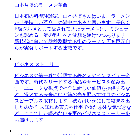
山本益博のラーメン革命！
日本初の料理評論家、山本益博さんはいま、ラーメン
が「美味しい革命」の渦中にあると言います。長らく
B級グルメとして愛されてきたラーメンは、ミシュラ
ンも認める一流の料理へと変貌を遂げつつあります。
新時代に向けて群雄割拠する街のラーメン店を巨匠自
らが実食リポートする連載です。
ビジネス ストーリー
ビジネスの第一線で活躍する著名人のインタビュー企
画です。時代をリードする商品やサービスを産み出
す、ユニークな視点で社会に新しい価値を提供するな
ど、混迷する未来にひと筋の光を照らす注目のビジネ
スピープルを取材します。彼らはいかにして結果を出
したのか？ 人知れぬ苦労や仕事で得た意外な気づきな
ど、ここでしか読めない充実のビジネスストーリーを
お届けします。