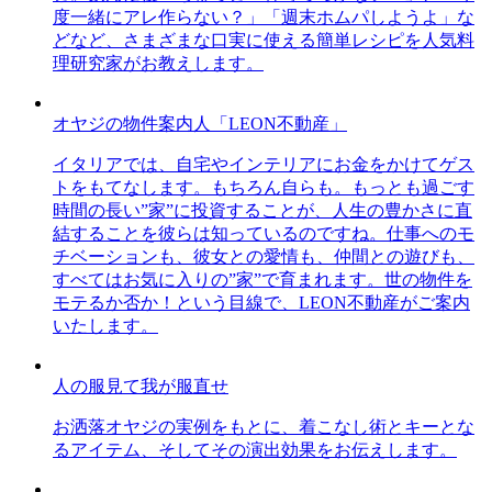
度一緒にアレ作らない？」「週末ホムパしようよ」な
どなど、さまざまな口実に使える簡単レシピを人気料
理研究家がお教えします。
オヤジの物件案内人「LEON不動産」
イタリアでは、自宅やインテリアにお金をかけてゲス
トをもてなします。もちろん自らも。もっとも過ごす
時間の長い”家”に投資することが、人生の豊かさに直
結することを彼らは知っているのですね。仕事へのモ
チベーションも、彼女との愛情も、仲間との遊びも、
すべてはお気に入りの”家”で育まれます。世の物件を
モテるか否か！という目線で、LEON不動産がご案内
いたします。
人の服見て我が服直せ
お洒落オヤジの実例をもとに、着こなし術とキーとな
るアイテム、そしてその演出効果をお伝えします。