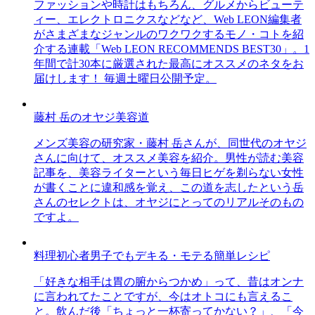
ファッションや時計はもちろん、グルメからビューテ
ィー、エレクトロニクスなどなど、Web LEON編集者
がさまざまなジャンルのワクワクするモノ・コトを紹
介する連載「Web LEON RECOMMENDS BEST30」。1
年間で計30本に厳選された最高にオススメのネタをお
届けします！ 毎週土曜日公開予定。
藤村 岳のオヤジ美容道
メンズ美容の研究家・藤村 岳さんが、同世代のオヤジ
さんに向けて、オススメ美容を紹介。男性が読む美容
記事を、美容ライターという毎日ヒゲを剃らない女性
が書くことに違和感を覚え、この道を志したという岳
さんのセレクトは、オヤジにとってのリアルそのもの
ですよ。
料理初心者男子でもデキる・モテる簡単レシピ
「好きな相手は胃の腑からつかめ」って、昔はオンナ
に言われてたことですが、今はオトコにも言えるこ
と。飲んだ後「ちょっと一杯寄ってかない？」、「今