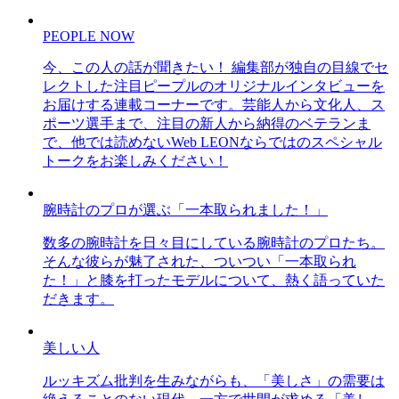
PEOPLE NOW
今、この人の話が聞きたい！ 編集部が独自の目線でセ
レクトした注目ピープルのオリジナルインタビューを
お届けする連載コーナーです。芸能人から文化人、ス
ポーツ選手まで、注目の新人から納得のベテランま
で、他では読めないWeb LEONならではのスペシャル
トークをお楽しみください！
腕時計のプロが選ぶ「一本取られました！」
数多の腕時計を日々目にしている腕時計のプロたち。
そんな彼らが魅了された、ついつい「一本取られ
た！」と膝を打ったモデルについて、熱く語っていた
だきます。
美しい人
ルッキズム批判を生みながらも、「美しさ」の需要は