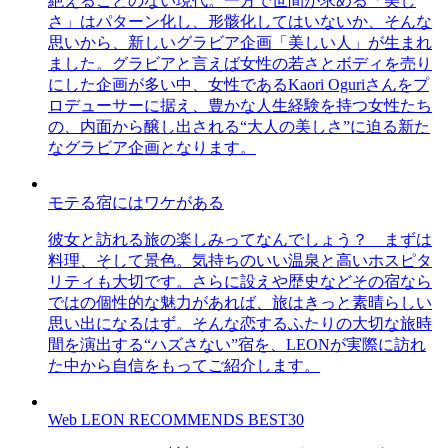
絶えることのない現代。一方で世間が求める「美し
さ」はパターン化し、形骸化してはいないか、そんな
思いから、新しいグラビア企画「美しい人」が生まれ
ました。グラビアと言えば女性の若さとボディを売り
にした企画が多い中、女性であるKaori Oguriさんをプ
ロデューサーに据え、豊かな人生経験を持つ女性たち
の、内面から醸し出される“大人の美しさ”に迫る新た
なグラビア企画となります。
モテる宿にはワケがある
彼女と訪れる旅の楽しみってなんでしょう？ まずは
料理、そして景色。気持ちのいい温泉と高いホスピタ
リティも大切です。さらに設えや歴史などその宿なら
ではの個性的な魅力があれば、旅はきっと素晴らしい
思い出になるはず。そんな恋するふたりの大切な旅時
間を演出する“ハズさない”宿を、LEONが実際に訪れ
た中から自信をもってご紹介します。
Web LEON RECOMMENDS BEST30