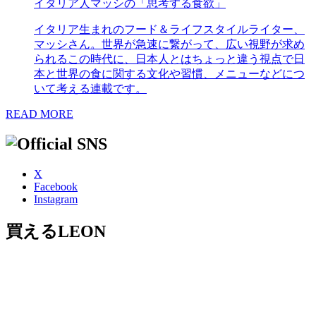
イタリア人マッシの「思考する食欲」
イタリア生まれのフード＆ライフスタイルライター、
マッシさん。世界が急速に繋がって、広い視野が求め
られるこの時代に、日本人とはちょっと違う視点で日
本と世界の食に関する文化や習慣、メニューなどにつ
いて考える連載です。
READ MORE
X
Facebook
Instagram
買えるLEON