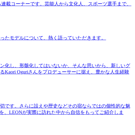
る連載コーナーです。芸能人から文化人、スポーツ選手まで、
ったモデルについて、熱く語っていただきます。
ン化し、形骸化してはいないか、そんな思いから、新しいグ
ri Oguriさんをプロデューサーに据え、豊かな人生経験
切です。さらに設えや歴史などその宿ならではの個性的な魅
を、LEONが実際に訪れた中から自信をもってご紹介しま