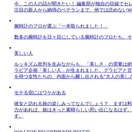
今、この人の話が聞きたい！ 編集部が独自の目線でセ
注目の新人から納得のベテランまで、他では読めないWe
腕時計のプロが選ぶ「一本取られました！」
数多の腕時計を日々目にしている腕時計のプロたち。そ
美しい人
ルッキズム批判を生みながらも、「美しさ」の需要は絶
ラビア企画「美しい人」が生まれました。グラビアと言え
を持つ女性たちの、内面から醸し出される“大人の美し
モテる宿にはワケがある
彼女と訪れる旅の楽しみってなんでしょう？ まずは料
力があれば、旅はきっと素晴らしい思い出になるはず。
す。
Web LEON RECOMMENDS BEST30