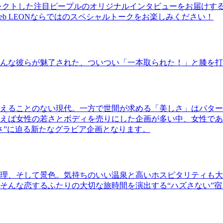
レクトした注目ピープルのオリジナルインタビューをお届けす
b LEONならではのスペシャルトークをお楽しみください！
んな彼らが魅了された、ついつい「一本取られた！」と膝を打
えることのない現代。一方で世間が求める「美しさ」はパター
ば女性の若さとボディを売りにした企画が多い中、女性であるKao
さ”に迫る新たなグラビア企画となります。
理、そして景色。気持ちのいい温泉と高いホスピタリティも大
そんな恋するふたりの大切な旅時間を演出する“ハズさない”宿