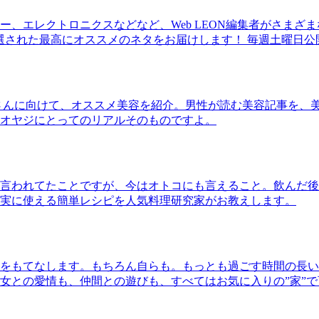
、エレクトロニクスなどなど、Web LEON編集者がさまざ
30本に厳選された最高にオススメのネタをお届けします！ 毎週土曜日
さんに向けて、オススメ美容を紹介。男性が読む美容記事を、
オヤジにとってのリアルそのものですよ。
言われてたことですが、今はオトコにも言えること。飲んだ後
実に使える簡単レシピを人気料理研究家がお教えします。
をもてなします。もちろん自らも。もっとも過ごす時間の長い
女との愛情も、仲間との遊びも、すべてはお気に入りの”家”