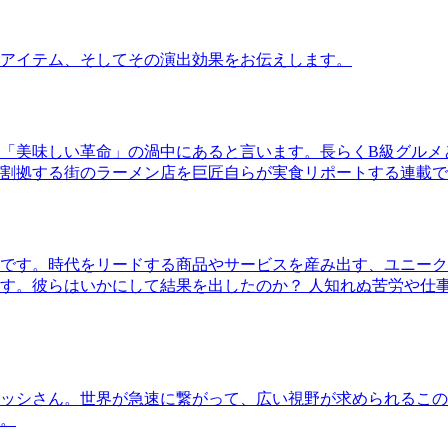
アイテム、そしてその演出効果をお伝えします。
「美味しい革命」の渦中にあると言います。長らくB級グルメ
割拠する街のラーメン店を巨匠自らが実食リポートする連載で
です。時代をリードする商品やサービスを産み出す、ユニーク
す。彼らはいかにして結果を出したのか？ 人知れぬ苦労や仕
ッシさん。世界が急速に繋がって、広い視野が求められるこの
。