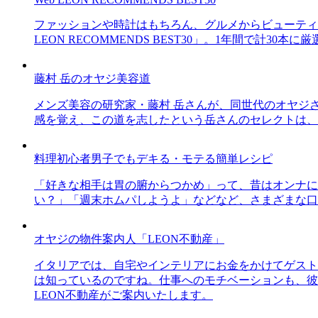
ファッションや時計はもちろん、グルメからビューティー
LEON RECOMMENDS BEST30」。1年間で計
藤村 岳のオヤジ美容道
メンズ美容の研究家・藤村 岳さんが、同世代のオヤジ
感を覚え、この道を志したという岳さんのセレクトは、
料理初心者男子でもデキる・モテる簡単レシピ
「好きな相手は胃の腑からつかめ」って、昔はオンナに
い？」「週末ホムパしようよ」などなど、さまざまな口
オヤジの物件案内人「LEON不動産」
イタリアでは、自宅やインテリアにお金をかけてゲスト
は知っているのですね。仕事へのモチベーションも、彼
LEON不動産がご案内いたします。