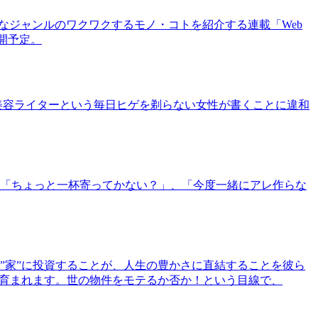
まなジャンルのワクワクするモノ・コトを紹介する連載「Web
公開予定。
美容ライターという毎日ヒゲを剃らない女性が書くことに違和
「ちょっと一杯寄ってかない？」、「今度一緒にアレ作らな
”家”に投資することが、人生の豊かさに直結することを彼ら
で育まれます。世の物件をモテるか否か！という目線で、