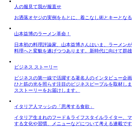
人の服見て我が服直せ
お洒落オヤジの実例をもとに、着こなし術とキーとなる
山本益博のラーメン革命！
日本初の料理評論家、山本益博さんはいま、ラーメンが
料理へと変貌を遂げつつあります。新時代に向けて群雄
ビジネス ストーリー
ビジネスの第一線で活躍する著名人のインタビュー企画
ひと筋の光を照らす注目のビジネスピープルを取材しま
スストーリーをお届けします。
イタリア人マッシの「思考する食欲」
イタリア生まれのフード＆ライフスタイルライター、マ
する文化や習慣、メニューなどについて考える連載です