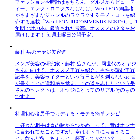
ファッションや時計はもちろん、グルメからビューテ
ィー、エレクトロニクスなどなど、Web LEON編集者
がさまざまなジャンルのワクワクするモノ・コトを紹
介する連載「Web LEON RECOMMENDS BEST30」。1
年間で計30本に厳選された最高にオススメのネタをお
届けします！ 毎週土曜日公開予定。
藤村 岳のオヤジ美容道
メンズ美容の研究家・藤村 岳さんが、同世代のオヤジ
さんに向けて、オススメ美容を紹介。男性が読む美容
記事を、美容ライターという毎日ヒゲを剃らない女性
が書くことに違和感を覚え、この道を志したという岳
さんのセレクトは、オヤジにとってのリアルそのもの
ですよ。
料理初心者男子でもデキる・モテる簡単レシピ
「好きな相手は胃の腑からつかめ」って、昔はオンナ
に言われてたことですが、今はオトコにも言えるこ
と。飲んだ後「ちょっと一杯寄ってかない？」、「今