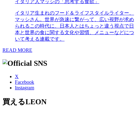
イタリア人マッシの「思考する食欲」
イタリア生まれのフード＆ライフスタイルライター、
マッシさん。世界が急速に繋がって、広い視野が求め
られるこの時代に、日本人とはちょっと違う視点で日
本と世界の食に関する文化や習慣、メニューなどにつ
いて考える連載です。
READ MORE
X
Facebook
Instagram
買えるLEON