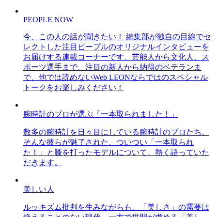
PEOPLE NOW
今、この人の話が聞きたい！ 編集部が独自の目線でセ
レクトした注目ピープルのオリジナルインタビューを
お届けする連載コーナーです。芸能人から文化人、ス
ポーツ選手まで、注目の新人から納得のベテランま
で、他では読めないWeb LEONならではのスペシャル
トークをお楽しみください！
腕時計のプロが選ぶ「一本取られました！」
数多の腕時計を日々目にしている腕時計のプロたち。
そんな彼らが魅了された、ついつい「一本取られ
た！」と膝を打ったモデルについて、熱く語っていた
だきます。
美しい人
ルッキズム批判を生みながらも、「美しさ」の需要は