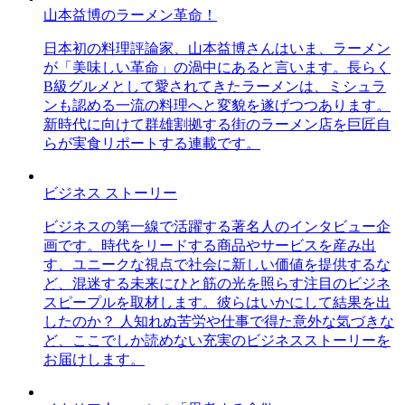
山本益博のラーメン革命！
日本初の料理評論家、山本益博さんはいま、ラーメン
が「美味しい革命」の渦中にあると言います。長らく
B級グルメとして愛されてきたラーメンは、ミシュラ
ンも認める一流の料理へと変貌を遂げつつあります。
新時代に向けて群雄割拠する街のラーメン店を巨匠自
らが実食リポートする連載です。
ビジネス ストーリー
ビジネスの第一線で活躍する著名人のインタビュー企
画です。時代をリードする商品やサービスを産み出
す、ユニークな視点で社会に新しい価値を提供するな
ど、混迷する未来にひと筋の光を照らす注目のビジネ
スピープルを取材します。彼らはいかにして結果を出
したのか？ 人知れぬ苦労や仕事で得た意外な気づきな
ど、ここでしか読めない充実のビジネスストーリーを
お届けします。