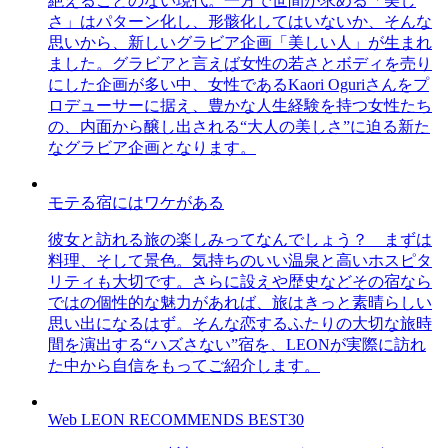
絶えることのない現代。一方で世間が求める「美し
さ」はパターン化し、形骸化してはいないか、そんな
思いから、新しいグラビア企画「美しい人」が生まれ
ました。グラビアと言えば女性の若さとボディを売り
にした企画が多い中、女性であるKaori Oguriさんをプ
ロデューサーに据え、豊かな人生経験を持つ女性たち
の、内面から醸し出される“大人の美しさ”に迫る新た
なグラビア企画となります。
モテる宿にはワケがある
彼女と訪れる旅の楽しみってなんでしょう？ まずは
料理、そして景色。気持ちのいい温泉と高いホスピタ
リティも大切です。さらに設えや歴史などその宿なら
ではの個性的な魅力があれば、旅はきっと素晴らしい
思い出になるはず。そんな恋するふたりの大切な旅時
間を演出する“ハズさない”宿を、LEONが実際に訪れ
た中から自信をもってご紹介します。
Web LEON RECOMMENDS BEST30