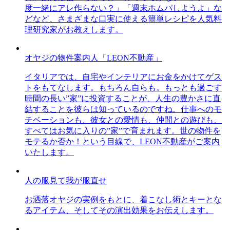
度一緒にアレ作らない？」「週末ホムパしようよ」な
どなど、さまざまな口実に使える簡単レシピを人気料
理研究家がお教えします。
オヤジの物件案内人「LEON不動産」
イタリアでは、自宅やインテリアにお金をかけてゲス
トをもてなします。もちろん自らも。もっとも過ごす
時間の長い”家”に投資することが、人生の豊かさに直
結することを彼らは知っているのですね。仕事へのモ
チベーションも、彼女との愛情も、仲間との遊びも、
すべてはお気に入りの”家”で育まれます。世の物件を
モテるか否か！という目線で、LEON不動産がご案内
いたします。
人の服見て我が服直せ
お洒落オヤジの実例をもとに、着こなし術とキーとな
るアイテム、そしてその演出効果をお伝えします。