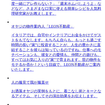
度一緒にアレ作らない？」「週末ホムパしようよ」な
どなど、さまざまな口実に使える簡単レシピを人気料
理研究家がお教えします。
オヤジの物件案内人「LEON不動産」
イタリアでは、自宅やインテリアにお金をかけてゲス
トをもてなします。もちろん自らも。もっとも過ごす
時間の長い”家”に投資することが、人生の豊かさに直
結することを彼らは知っているのですね。仕事へのモ
チベーションも、彼女との愛情も、仲間との遊びも、
すべてはお気に入りの”家”で育まれます。世の物件を
モテるか否か！という目線で、LEON不動産がご案内
いたします。
人の服見て我が服直せ
お洒落オヤジの実例をもとに、着こなし術とキーとな
るアイテム、そしてその演出効果をお伝えします。