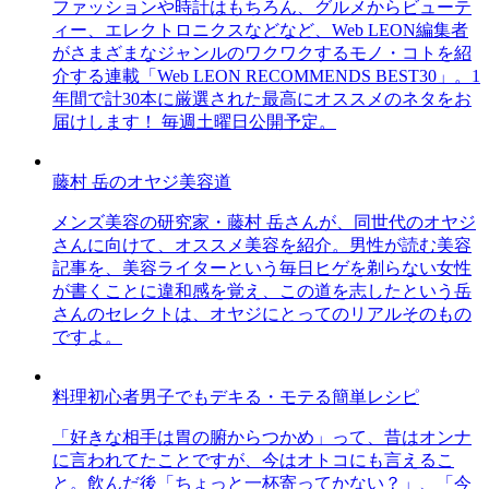
ファッションや時計はもちろん、グルメからビューテ
ィー、エレクトロニクスなどなど、Web LEON編集者
がさまざまなジャンルのワクワクするモノ・コトを紹
介する連載「Web LEON RECOMMENDS BEST30」。1
年間で計30本に厳選された最高にオススメのネタをお
届けします！ 毎週土曜日公開予定。
藤村 岳のオヤジ美容道
メンズ美容の研究家・藤村 岳さんが、同世代のオヤジ
さんに向けて、オススメ美容を紹介。男性が読む美容
記事を、美容ライターという毎日ヒゲを剃らない女性
が書くことに違和感を覚え、この道を志したという岳
さんのセレクトは、オヤジにとってのリアルそのもの
ですよ。
料理初心者男子でもデキる・モテる簡単レシピ
「好きな相手は胃の腑からつかめ」って、昔はオンナ
に言われてたことですが、今はオトコにも言えるこ
と。飲んだ後「ちょっと一杯寄ってかない？」、「今