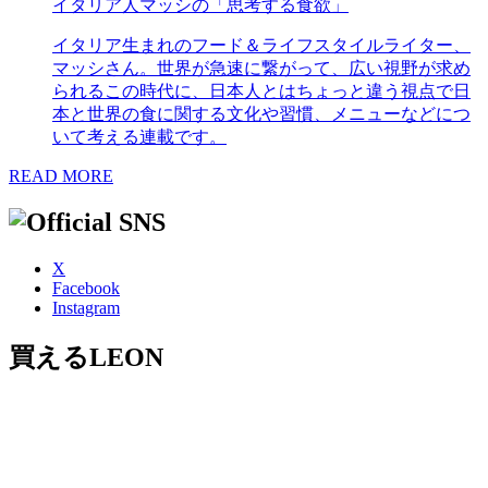
イタリア人マッシの「思考する食欲」
イタリア生まれのフード＆ライフスタイルライター、
マッシさん。世界が急速に繋がって、広い視野が求め
られるこの時代に、日本人とはちょっと違う視点で日
本と世界の食に関する文化や習慣、メニューなどにつ
いて考える連載です。
READ MORE
X
Facebook
Instagram
買えるLEON