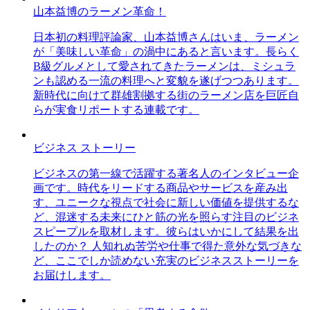
山本益博のラーメン革命！
日本初の料理評論家、山本益博さんはいま、ラーメン
が「美味しい革命」の渦中にあると言います。長らく
B級グルメとして愛されてきたラーメンは、ミシュラ
ンも認める一流の料理へと変貌を遂げつつあります。
新時代に向けて群雄割拠する街のラーメン店を巨匠自
らが実食リポートする連載です。
ビジネス ストーリー
ビジネスの第一線で活躍する著名人のインタビュー企
画です。時代をリードする商品やサービスを産み出
す、ユニークな視点で社会に新しい価値を提供するな
ど、混迷する未来にひと筋の光を照らす注目のビジネ
スピープルを取材します。彼らはいかにして結果を出
したのか？ 人知れぬ苦労や仕事で得た意外な気づきな
ど、ここでしか読めない充実のビジネスストーリーを
お届けします。