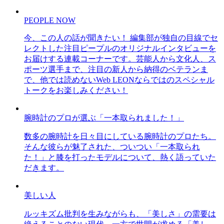
PEOPLE NOW
今、この人の話が聞きたい！ 編集部が独自の目線でセ
レクトした注目ピープルのオリジナルインタビューを
お届けする連載コーナーです。芸能人から文化人、ス
ポーツ選手まで、注目の新人から納得のベテランま
で、他では読めないWeb LEONならではのスペシャル
トークをお楽しみください！
腕時計のプロが選ぶ「一本取られました！」
数多の腕時計を日々目にしている腕時計のプロたち。
そんな彼らが魅了された、ついつい「一本取られ
た！」と膝を打ったモデルについて、熱く語っていた
だきます。
美しい人
ルッキズム批判を生みながらも、「美しさ」の需要は