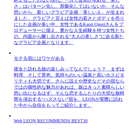
絶えることのない現代。一方で世間が求める「美し
さ」はパターン化し、形骸化してはいないか、そんな
思いから、新しいグラビア企画「美しい人」が生まれ
ました。グラビアと言えば女性の若さとボディを売り
にした企画が多い中、女性であるKaori Oguriさんをプ
ロデューサーに据え、豊かな人生経験を持つ女性たち
の、内面から醸し出される“大人の美しさ”に迫る新た
なグラビア企画となります。
モテる宿にはワケがある
彼女と訪れる旅の楽しみってなんでしょう？ まずは
料理、そして景色。気持ちのいい温泉と高いホスピタ
リティも大切です。さらに設えや歴史などその宿なら
ではの個性的な魅力があれば、旅はきっと素晴らしい
思い出になるはず。そんな恋するふたりの大切な旅時
間を演出する“ハズさない”宿を、LEONが実際に訪れ
た中から自信をもってご紹介します。
Web LEON RECOMMENDS BEST30