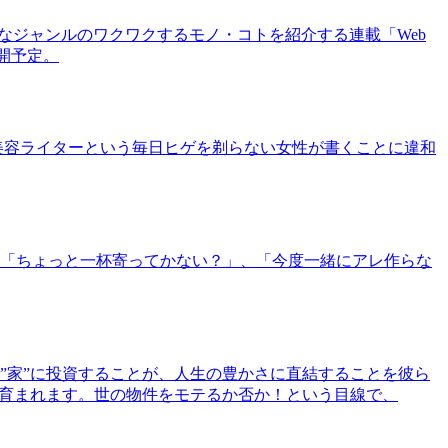
まなジャンルのワクワクするモノ・コトを紹介する連載「Web
公開予定。
美容ライターという毎日ヒゲを剃らない女性が書くことに違和
「ちょっと一杯寄ってかない？」、「今度一緒にアレ作らな
”家”に投資することが、人生の豊かさに直結することを彼ら
で育まれます。世の物件をモテるか否か！という目線で、