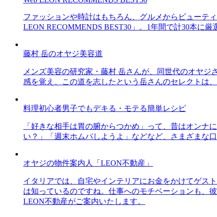
ファッションや時計はもちろん、グルメからビューティー
LEON RECOMMENDS BEST30」。1年間で計
藤村 岳のオヤジ美容道
メンズ美容の研究家・藤村 岳さんが、同世代のオヤジ
感を覚え、この道を志したという岳さんのセレクトは、
料理初心者男子でもデキる・モテる簡単レシピ
「好きな相手は胃の腑からつかめ」って、昔はオンナに
い？」「週末ホムパしようよ」などなど、さまざまな口
オヤジの物件案内人「LEON不動産」
イタリアでは、自宅やインテリアにお金をかけてゲスト
は知っているのですね。仕事へのモチベーションも、彼
LEON不動産がご案内いたします。