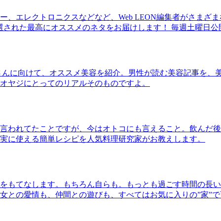
、エレクトロニクスなどなど、Web LEON編集者がさまざ
30本に厳選された最高にオススメのネタをお届けします！ 毎週土曜日
さんに向けて、オススメ美容を紹介。男性が読む美容記事を、
オヤジにとってのリアルそのものですよ。
言われてたことですが、今はオトコにも言えること。飲んだ後
実に使える簡単レシピを人気料理研究家がお教えします。
をもてなします。もちろん自らも。もっとも過ごす時間の長い
女との愛情も、仲間との遊びも、すべてはお気に入りの”家”