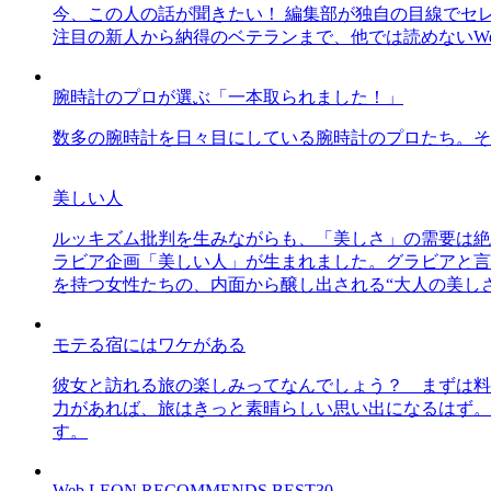
今、この人の話が聞きたい！ 編集部が独自の目線でセ
注目の新人から納得のベテランまで、他では読めないWe
腕時計のプロが選ぶ「一本取られました！」
数多の腕時計を日々目にしている腕時計のプロたち。そ
美しい人
ルッキズム批判を生みながらも、「美しさ」の需要は絶
ラビア企画「美しい人」が生まれました。グラビアと言え
を持つ女性たちの、内面から醸し出される“大人の美し
モテる宿にはワケがある
彼女と訪れる旅の楽しみってなんでしょう？ まずは料
力があれば、旅はきっと素晴らしい思い出になるはず。
す。
Web LEON RECOMMENDS BEST30