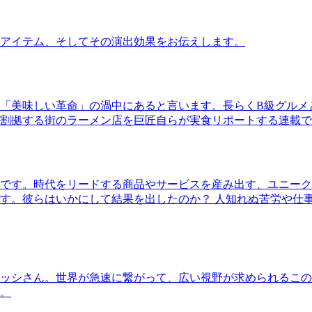
アイテム、そしてその演出効果をお伝えします。
「美味しい革命」の渦中にあると言います。長らくB級グルメ
割拠する街のラーメン店を巨匠自らが実食リポートする連載で
です。時代をリードする商品やサービスを産み出す、ユニーク
す。彼らはいかにして結果を出したのか？ 人知れぬ苦労や仕
ッシさん。世界が急速に繋がって、広い視野が求められるこの
。