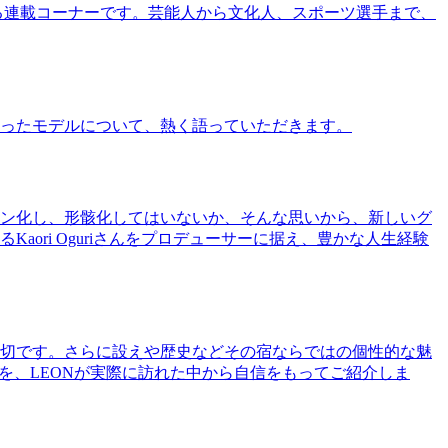
る連載コーナーです。芸能人から文化人、スポーツ選手まで、
ったモデルについて、熱く語っていただきます。
ン化し、形骸化してはいないか、そんな思いから、新しいグ
ri Oguriさんをプロデューサーに据え、豊かな人生経験
切です。さらに設えや歴史などその宿ならではの個性的な魅
を、LEONが実際に訪れた中から自信をもってご紹介しま