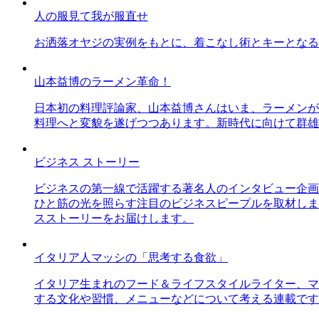
人の服見て我が服直せ
お洒落オヤジの実例をもとに、着こなし術とキーとなる
山本益博のラーメン革命！
日本初の料理評論家、山本益博さんはいま、ラーメンが
料理へと変貌を遂げつつあります。新時代に向けて群雄
ビジネス ストーリー
ビジネスの第一線で活躍する著名人のインタビュー企画
ひと筋の光を照らす注目のビジネスピープルを取材しま
スストーリーをお届けします。
イタリア人マッシの「思考する食欲」
イタリア生まれのフード＆ライフスタイルライター、マ
する文化や習慣、メニューなどについて考える連載です