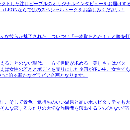
レクトした注目ピープルのオリジナルインタビューをお届けす
b LEONならではのスペシャルトークをお楽しみください！
んな彼らが魅了された、ついつい「一本取られた！」と膝を打
えることのない現代。一方で世間が求める「美しさ」はパター
ば女性の若さとボディを売りにした企画が多い中、女性であるKao
さ”に迫る新たなグラビア企画となります。
理、そして景色。気持ちのいい温泉と高いホスピタリティも大
そんな恋するふたりの大切な旅時間を演出する“ハズさない”宿