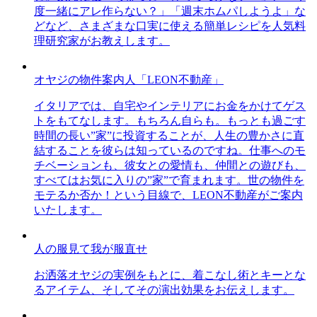
度一緒にアレ作らない？」「週末ホムパしようよ」な
どなど、さまざまな口実に使える簡単レシピを人気料
理研究家がお教えします。
オヤジの物件案内人「LEON不動産」
イタリアでは、自宅やインテリアにお金をかけてゲス
トをもてなします。もちろん自らも。もっとも過ごす
時間の長い”家”に投資することが、人生の豊かさに直
結することを彼らは知っているのですね。仕事へのモ
チベーションも、彼女との愛情も、仲間との遊びも、
すべてはお気に入りの”家”で育まれます。世の物件を
モテるか否か！という目線で、LEON不動産がご案内
いたします。
人の服見て我が服直せ
お洒落オヤジの実例をもとに、着こなし術とキーとな
るアイテム、そしてその演出効果をお伝えします。