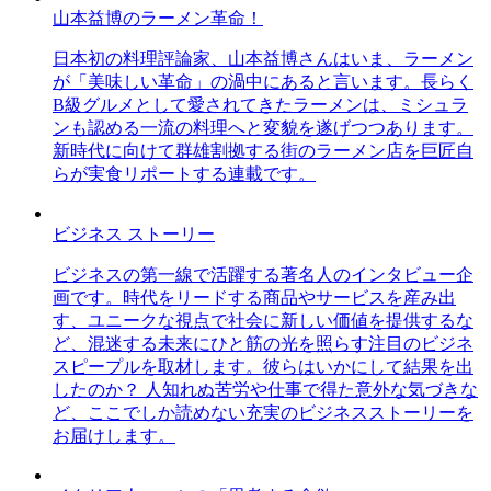
山本益博のラーメン革命！
日本初の料理評論家、山本益博さんはいま、ラーメン
が「美味しい革命」の渦中にあると言います。長らく
B級グルメとして愛されてきたラーメンは、ミシュラ
ンも認める一流の料理へと変貌を遂げつつあります。
新時代に向けて群雄割拠する街のラーメン店を巨匠自
らが実食リポートする連載です。
ビジネス ストーリー
ビジネスの第一線で活躍する著名人のインタビュー企
画です。時代をリードする商品やサービスを産み出
す、ユニークな視点で社会に新しい価値を提供するな
ど、混迷する未来にひと筋の光を照らす注目のビジネ
スピープルを取材します。彼らはいかにして結果を出
したのか？ 人知れぬ苦労や仕事で得た意外な気づきな
ど、ここでしか読めない充実のビジネスストーリーを
お届けします。