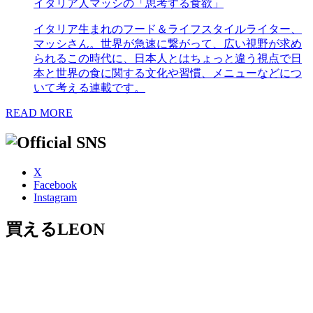
イタリア人マッシの「思考する食欲」
イタリア生まれのフード＆ライフスタイルライター、
マッシさん。世界が急速に繋がって、広い視野が求め
られるこの時代に、日本人とはちょっと違う視点で日
本と世界の食に関する文化や習慣、メニューなどにつ
いて考える連載です。
READ MORE
X
Facebook
Instagram
買えるLEON