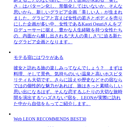
絶えることのない現代。一方で世間が求める「美し
さ」はパターン化し、形骸化してはいないか、そんな
思いから、新しいグラビア企画「美しい人」が生まれ
ました。グラビアと言えば女性の若さとボディを売り
にした企画が多い中、女性であるKaori Oguriさんをプ
ロデューサーに据え、豊かな人生経験を持つ女性たち
の、内面から醸し出される“大人の美しさ”に迫る新た
なグラビア企画となります。
モテる宿にはワケがある
彼女と訪れる旅の楽しみってなんでしょう？ まずは
料理、そして景色。気持ちのいい温泉と高いホスピタ
リティも大切です。さらに設えや歴史などその宿なら
ではの個性的な魅力があれば、旅はきっと素晴らしい
思い出になるはず。そんな恋するふたりの大切な旅時
間を演出する“ハズさない”宿を、LEONが実際に訪れ
た中から自信をもってご紹介します。
Web LEON RECOMMENDS BEST30