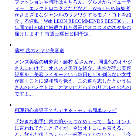
ファッションや時計はもちろん、グルメからビューテ
ィー、エレクトロニクスなどなど、Web LEON編集者
がさまざまなジャンルのワクワクするモノ・コトを紹
介する連載「Web LEON RECOMMENDS BEST30」。1
年間で計30本に厳選された最高にオススメのネタをお
届けします！ 毎週土曜日公開予定。
藤村 岳のオヤジ美容道
メンズ美容の研究家・藤村 岳さんが、同世代のオヤジ
さんに向けて、オススメ美容を紹介。男性が読む美容
記事を、美容ライターという毎日ヒゲを剃らない女性
が書くことに違和感を覚え、この道を志したという岳
さんのセレクトは、オヤジにとってのリアルそのもの
ですよ。
料理初心者男子でもデキる・モテる簡単レシピ
「好きな相手は胃の腑からつかめ」って、昔はオンナ
に言われてたことですが、今はオトコにも言えるこ
と。飲んだ後「ちょっと一杯寄ってかない？」、「今