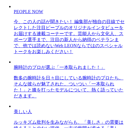
PEOPLE NOW
今、この人の話が聞きたい！ 編集部が独自の目線でセ
レクトした注目ピープルのオリジナルインタビューを
お届けする連載コーナーです。芸能人から文化人、ス
ポーツ選手まで、注目の新人から納得のベテランま
で、他では読めないWeb LEONならではのスペシャル
トークをお楽しみください！
腕時計のプロが選ぶ「一本取られました！」
数多の腕時計を日々目にしている腕時計のプロたち。
そんな彼らが魅了された、ついつい「一本取られ
た！」と膝を打ったモデルについて、熱く語っていた
だきます。
美しい人
ルッキズム批判を生みながらも、「美しさ」の需要は