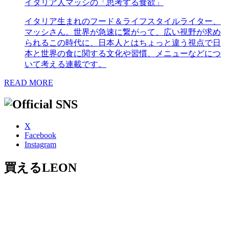
イタリア人マッシの「思考する食欲」
イタリア生まれのフード＆ライフスタイルライター、
マッシさん。世界が急速に繋がって、広い視野が求め
られるこの時代に、日本人とはちょっと違う視点で日
本と世界の食に関する文化や習慣、メニューなどにつ
いて考える連載です。
READ MORE
X
Facebook
Instagram
買えるLEON