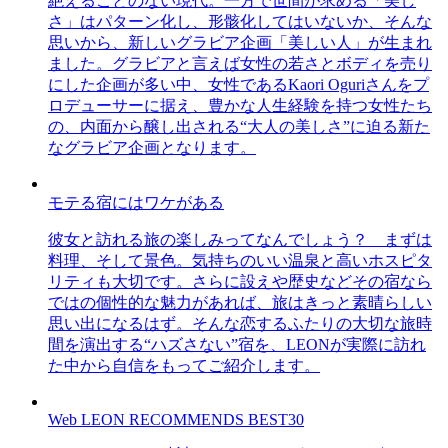
絶えることのない現代。一方で世間が求める「美し
さ」はパターン化し、形骸化してはいないか、そんな
思いから、新しいグラビア企画「美しい人」が生まれ
ました。グラビアと言えば女性の若さとボディを売り
にした企画が多い中、女性であるKaori Oguriさんをプ
ロデューサーに据え、豊かな人生経験を持つ女性たち
の、内面から醸し出される“大人の美しさ”に迫る新た
なグラビア企画となります。
モテる宿にはワケがある
彼女と訪れる旅の楽しみってなんでしょう？ まずは
料理、そして景色。気持ちのいい温泉と高いホスピタ
リティも大切です。さらに設えや歴史などその宿なら
ではの個性的な魅力があれば、旅はきっと素晴らしい
思い出になるはず。そんな恋するふたりの大切な旅時
間を演出する“ハズさない”宿を、LEONが実際に訪れ
た中から自信をもってご紹介します。
Web LEON RECOMMENDS BEST30