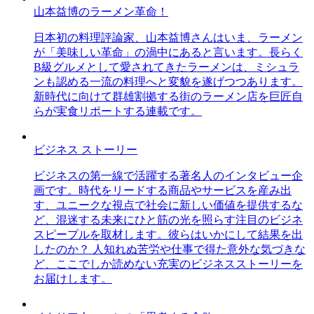
山本益博のラーメン革命！
日本初の料理評論家、山本益博さんはいま、ラーメン
が「美味しい革命」の渦中にあると言います。長らく
B級グルメとして愛されてきたラーメンは、ミシュラ
ンも認める一流の料理へと変貌を遂げつつあります。
新時代に向けて群雄割拠する街のラーメン店を巨匠自
らが実食リポートする連載です。
ビジネス ストーリー
ビジネスの第一線で活躍する著名人のインタビュー企
画です。時代をリードする商品やサービスを産み出
す、ユニークな視点で社会に新しい価値を提供するな
ど、混迷する未来にひと筋の光を照らす注目のビジネ
スピープルを取材します。彼らはいかにして結果を出
したのか？ 人知れぬ苦労や仕事で得た意外な気づきな
ど、ここでしか読めない充実のビジネスストーリーを
お届けします。