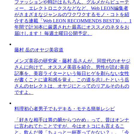
ファッションや時計はもちろん、グルメからビューテ
ィー、エレクトロニクスなどなど、Web LEON編集者
がさまざまなジャンルのワクワクするモノ・コトを紹
介する連載「Web LEON RECOMMENDS BEST30」。1
年間で計30本に厳選された最高にオススメのネタをお
届けします！ 毎週土曜日公開予定。
藤村 岳のオヤジ美容道
メンズ美容の研究家・藤村 岳さんが、同世代のオヤジ
さんに向けて、オススメ美容を紹介。男性が読む美容
記事を、美容ライターという毎日ヒゲを剃らない女性
が書くことに違和感を覚え、この道を志したという岳
さんのセレクトは、オヤジにとってのリアルそのもの
ですよ。
料理初心者男子でもデキる・モテる簡単レシピ
「好きな相手は胃の腑からつかめ」って、昔はオンナ
に言われてたことですが、今はオトコにも言えるこ
と。飲んだ後「ちょっと一杯寄ってかない？」、「今