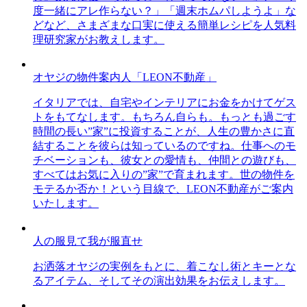
度一緒にアレ作らない？」「週末ホムパしようよ」な
どなど、さまざまな口実に使える簡単レシピを人気料
理研究家がお教えします。
オヤジの物件案内人「LEON不動産」
イタリアでは、自宅やインテリアにお金をかけてゲス
トをもてなします。もちろん自らも。もっとも過ごす
時間の長い”家”に投資することが、人生の豊かさに直
結することを彼らは知っているのですね。仕事へのモ
チベーションも、彼女との愛情も、仲間との遊びも、
すべてはお気に入りの”家”で育まれます。世の物件を
モテるか否か！という目線で、LEON不動産がご案内
いたします。
人の服見て我が服直せ
お洒落オヤジの実例をもとに、着こなし術とキーとな
るアイテム、そしてその演出効果をお伝えします。