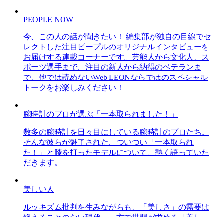
PEOPLE NOW
今、この人の話が聞きたい！ 編集部が独自の目線でセ
レクトした注目ピープルのオリジナルインタビューを
お届けする連載コーナーです。芸能人から文化人、ス
ポーツ選手まで、注目の新人から納得のベテランま
で、他では読めないWeb LEONならではのスペシャル
トークをお楽しみください！
腕時計のプロが選ぶ「一本取られました！」
数多の腕時計を日々目にしている腕時計のプロたち。
そんな彼らが魅了された、ついつい「一本取られ
た！」と膝を打ったモデルについて、熱く語っていた
だきます。
美しい人
ルッキズム批判を生みながらも、「美しさ」の需要は