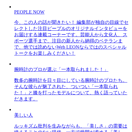
PEOPLE NOW
今、この人の話が聞きたい！ 編集部が独自の目線でセ
レクトした注目ピープルのオリジナルインタビューを
お届けする連載コーナーです。芸能人から文化人、ス
ポーツ選手まで、注目の新人から納得のベテランま
で、他では読めないWeb LEONならではのスペシャル
トークをお楽しみください！
腕時計のプロが選ぶ「一本取られました！」
数多の腕時計を日々目にしている腕時計のプロたち。
そんな彼らが魅了された、ついつい「一本取られ
た！」と膝を打ったモデルについて、熱く語っていた
だきます。
美しい人
ルッキズム批判を生みながらも、「美しさ」の需要は