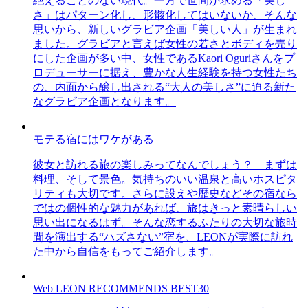
絶えることのない現代。一方で世間が求める「美し
さ」はパターン化し、形骸化してはいないか、そんな
思いから、新しいグラビア企画「美しい人」が生まれ
ました。グラビアと言えば女性の若さとボディを売り
にした企画が多い中、女性であるKaori Oguriさんをプ
ロデューサーに据え、豊かな人生経験を持つ女性たち
の、内面から醸し出される“大人の美しさ”に迫る新た
なグラビア企画となります。
モテる宿にはワケがある
彼女と訪れる旅の楽しみってなんでしょう？ まずは
料理、そして景色。気持ちのいい温泉と高いホスピタ
リティも大切です。さらに設えや歴史などその宿なら
ではの個性的な魅力があれば、旅はきっと素晴らしい
思い出になるはず。そんな恋するふたりの大切な旅時
間を演出する“ハズさない”宿を、LEONが実際に訪れ
た中から自信をもってご紹介します。
Web LEON RECOMMENDS BEST30