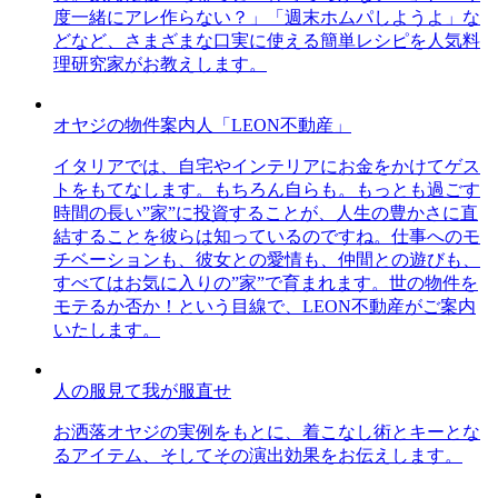
度一緒にアレ作らない？」「週末ホムパしようよ」な
どなど、さまざまな口実に使える簡単レシピを人気料
理研究家がお教えします。
オヤジの物件案内人「LEON不動産」
イタリアでは、自宅やインテリアにお金をかけてゲス
トをもてなします。もちろん自らも。もっとも過ごす
時間の長い”家”に投資することが、人生の豊かさに直
結することを彼らは知っているのですね。仕事へのモ
チベーションも、彼女との愛情も、仲間との遊びも、
すべてはお気に入りの”家”で育まれます。世の物件を
モテるか否か！という目線で、LEON不動産がご案内
いたします。
人の服見て我が服直せ
お洒落オヤジの実例をもとに、着こなし術とキーとな
るアイテム、そしてその演出効果をお伝えします。