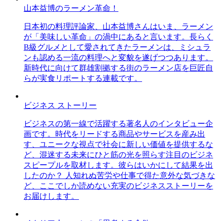
山本益博のラーメン革命！
日本初の料理評論家、山本益博さんはいま、ラーメン
が「美味しい革命」の渦中にあると言います。長らく
B級グルメとして愛されてきたラーメンは、ミシュラ
ンも認める一流の料理へと変貌を遂げつつあります。
新時代に向けて群雄割拠する街のラーメン店を巨匠自
らが実食リポートする連載です。
ビジネス ストーリー
ビジネスの第一線で活躍する著名人のインタビュー企
画です。時代をリードする商品やサービスを産み出
す、ユニークな視点で社会に新しい価値を提供するな
ど、混迷する未来にひと筋の光を照らす注目のビジネ
スピープルを取材します。彼らはいかにして結果を出
したのか？ 人知れぬ苦労や仕事で得た意外な気づきな
ど、ここでしか読めない充実のビジネスストーリーを
お届けします。