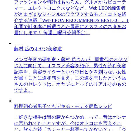
ファッションや時計はもちろん、グルメからビューテ
ィー、エレクトロニクスなどなど、Web LEON編集者
がさまざまなジャンルのワクワクするモノ・コトを紹
介する連載「Web LEON RECOMMENDS BEST30」。1
年間で計30本に厳選された最高にオススメのネタをお
届けします！ 毎週土曜日公開予定。
藤村 岳のオヤジ美容道
メンズ美容の研究家・藤村 岳さんが、同世代のオヤジ
さんに向けて、オススメ美容を紹介。男性が読む美容
記事を、美容ライターという毎日ヒゲを剃らない女性
が書くことに違和感を覚え、この道を志したという岳
さんのセレクトは、オヤジにとってのリアルそのもの
ですよ。
料理初心者男子でもデキる・モテる簡単レシピ
「好きな相手は胃の腑からつかめ」って、昔はオンナ
に言われてたことですが、今はオトコにも言えるこ
と。飲んだ後「ちょっと一杯寄ってかない？」、「今