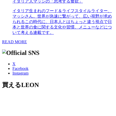
イタリア人マッシの「思考する食欲」
イタリア生まれのフード＆ライフスタイルライター、
マッシさん。世界が急速に繋がって、広い視野が求め
られるこの時代に、日本人とはちょっと違う視点で日
本と世界の食に関する文化や習慣、メニューなどにつ
いて考える連載です。
READ MORE
X
Facebook
Instagram
買えるLEON