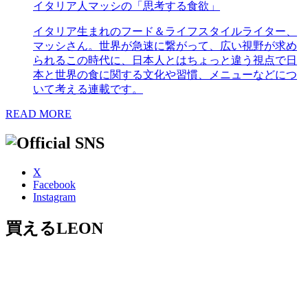
イタリア人マッシの「思考する食欲」
イタリア生まれのフード＆ライフスタイルライター、
マッシさん。世界が急速に繋がって、広い視野が求め
られるこの時代に、日本人とはちょっと違う視点で日
本と世界の食に関する文化や習慣、メニューなどにつ
いて考える連載です。
READ MORE
X
Facebook
Instagram
買えるLEON