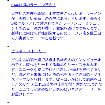
山本益博のラーメン革命！
日本初の料理評論家、山本益博さんはいま、ラーメン
が「美味しい革命」の渦中にあると言います。長らく
B級グルメとして愛されてきたラーメンは、ミシュラ
ンも認める一流の料理へと変貌を遂げつつあります。
新時代に向けて群雄割拠する街のラーメン店を巨匠自
らが実食リポートする連載です。
ビジネス ストーリー
ビジネスの第一線で活躍する著名人のインタビュー企
画です。時代をリードする商品やサービスを産み出
す、ユニークな視点で社会に新しい価値を提供するな
ど、混迷する未来にひと筋の光を照らす注目のビジネ
スピープルを取材します。彼らはいかにして結果を出
したのか？ 人知れぬ苦労や仕事で得た意外な気づきな
ど、ここでしか読めない充実のビジネスストーリーを
お届けします。