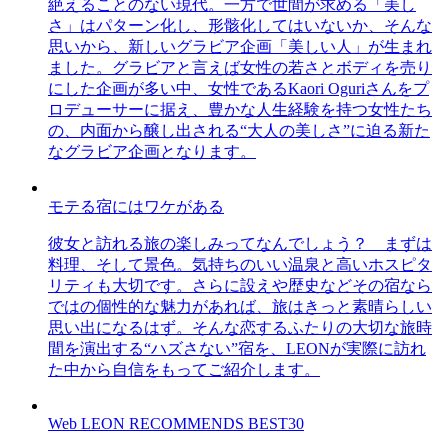
絶えることのない現代。一方で世間が求める「美し
さ」はパターン化し、形骸化してはいないか、そんな
思いから、新しいグラビア企画「美しい人」が生まれ
ました。グラビアと言えば女性の若さとボディを売り
にした企画が多い中、女性であるKaori Oguriさんをプ
ロデューサーに据え、豊かな人生経験を持つ女性たち
の、内面から醸し出される“大人の美しさ”に迫る新た
なグラビア企画となります。
モテる宿にはワケがある
彼女と訪れる旅の楽しみってなんでしょう？ まずは
料理、そして景色。気持ちのいい温泉と高いホスピタ
リティも大切です。さらに設えや歴史などその宿なら
ではの個性的な魅力があれば、旅はきっと素晴らしい
思い出になるはず。そんな恋するふたりの大切な旅時
間を演出する“ハズさない”宿を、LEONが実際に訪れ
た中から自信をもってご紹介します。
Web LEON RECOMMENDS BEST30