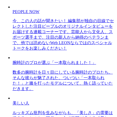
PEOPLE NOW
今、この人の話が聞きたい！ 編集部が独自の目線でセ
レクトした注目ピープルのオリジナルインタビューを
お届けする連載コーナーです。芸能人から文化人、ス
ポーツ選手まで、注目の新人から納得のベテランま
で、他では読めないWeb LEONならではのスペシャル
トークをお楽しみください！
腕時計のプロが選ぶ「一本取られました！」
数多の腕時計を日々目にしている腕時計のプロたち。
そんな彼らが魅了された、ついつい「一本取られ
た！」と膝を打ったモデルについて、熱く語っていた
だきます。
美しい人
ルッキズム批判を生みながらも、「美しさ」の需要は