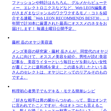
ファッションや時計はもちろん、グルメからビューテ
ィー、エレクトロニクスなどなど、Web LEON編集者
がさまざまなジャンルのワクワクするモノ・コトを紹
介する連載「Web LEON RECOMMENDS BEST30」。1
年間で計30本に厳選された最高にオススメのネタをお
届けします！ 毎週土曜日公開予定。
藤村 岳のオヤジ美容道
メンズ美容の研究家・藤村 岳さんが、同世代のオヤジ
さんに向けて、オススメ美容を紹介。男性が読む美容
記事を、美容ライターという毎日ヒゲを剃らない女性
が書くことに違和感を覚え、この道を志したという岳
さんのセレクトは、オヤジにとってのリアルそのもの
ですよ。
料理初心者男子でもデキる・モテる簡単レシピ
「好きな相手は胃の腑からつかめ」って、昔はオンナ
に言われてたことですが、今はオトコにも言えるこ
と。飲んだ後「ちょっと一杯寄ってかない？」、「今