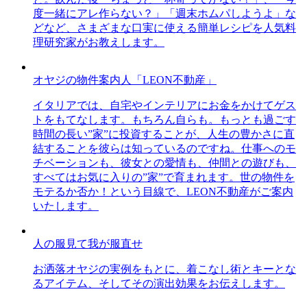
度一緒にアレ作らない？」「週末ホムパしようよ」な
どなど、さまざまな口実に使える簡単レシピを人気料
理研究家がお教えします。
オヤジの物件案内人「LEON不動産」
イタリアでは、自宅やインテリアにお金をかけてゲス
トをもてなします。もちろん自らも。もっとも過ごす
時間の長い”家”に投資することが、人生の豊かさに直
結することを彼らは知っているのですね。仕事へのモ
チベーションも、彼女との愛情も、仲間との遊びも、
すべてはお気に入りの”家”で育まれます。世の物件を
モテるか否か！という目線で、LEON不動産がご案内
いたします。
人の服見て我が服直せ
お洒落オヤジの実例をもとに、着こなし術とキーとな
るアイテム、そしてその演出効果をお伝えします。