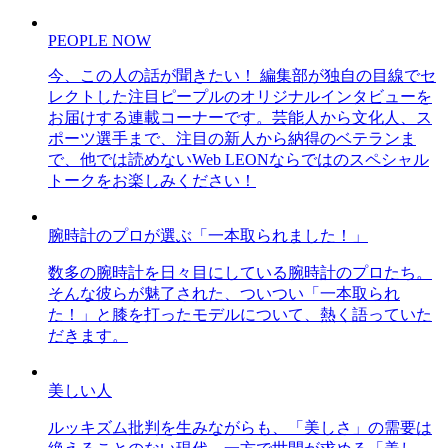
PEOPLE NOW
今、この人の話が聞きたい！ 編集部が独自の目線でセ
レクトした注目ピープルのオリジナルインタビューを
お届けする連載コーナーです。芸能人から文化人、ス
ポーツ選手まで、注目の新人から納得のベテランま
で、他では読めないWeb LEONならではのスペシャル
トークをお楽しみください！
腕時計のプロが選ぶ「一本取られました！」
数多の腕時計を日々目にしている腕時計のプロたち。
そんな彼らが魅了された、ついつい「一本取られ
た！」と膝を打ったモデルについて、熱く語っていた
だきます。
美しい人
ルッキズム批判を生みながらも、「美しさ」の需要は