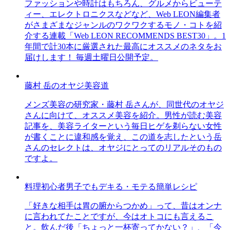
ファッションや時計はもちろん、グルメからビューテ
ィー、エレクトロニクスなどなど、Web LEON編集者
がさまざまなジャンルのワクワクするモノ・コトを紹
介する連載「Web LEON RECOMMENDS BEST30」。1
年間で計30本に厳選された最高にオススメのネタをお
届けします！ 毎週土曜日公開予定。
藤村 岳のオヤジ美容道
メンズ美容の研究家・藤村 岳さんが、同世代のオヤジ
さんに向けて、オススメ美容を紹介。男性が読む美容
記事を、美容ライターという毎日ヒゲを剃らない女性
が書くことに違和感を覚え、この道を志したという岳
さんのセレクトは、オヤジにとってのリアルそのもの
ですよ。
料理初心者男子でもデキる・モテる簡単レシピ
「好きな相手は胃の腑からつかめ」って、昔はオンナ
に言われてたことですが、今はオトコにも言えるこ
と。飲んだ後「ちょっと一杯寄ってかない？」、「今