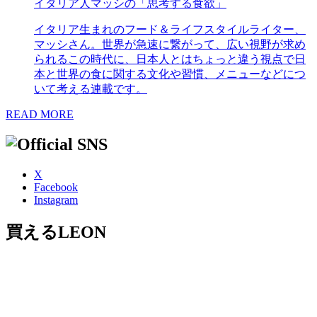
イタリア人マッシの「思考する食欲」
イタリア生まれのフード＆ライフスタイルライター、
マッシさん。世界が急速に繋がって、広い視野が求め
られるこの時代に、日本人とはちょっと違う視点で日
本と世界の食に関する文化や習慣、メニューなどにつ
いて考える連載です。
READ MORE
X
Facebook
Instagram
買えるLEON