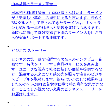
山本益博のラーメン革命！
日本初の料理評論家、山本益博さんはいま、ラーメン
が「美味しい革命」の渦中にあると言います。長らく
B級グルメとして愛されてきたラーメンは、ミシュラ
ンも認める一流の料理へと変貌を遂げつつあります。
新時代に向けて群雄割拠する街のラーメン店を巨匠自
らが実食リポートする連載です。
ビジネス ストーリー
ビジネスの第一線で活躍する著名人のインタビュー企
画です。時代をリードする商品やサービスを産み出
す、ユニークな視点で社会に新しい価値を提供するな
ど、混迷する未来にひと筋の光を照らす注目のビジネ
スピープルを取材します。彼らはいかにして結果を出
したのか？ 人知れぬ苦労や仕事で得た意外な気づきな
ど、ここでしか読めない充実のビジネスストーリーを
お届けします。