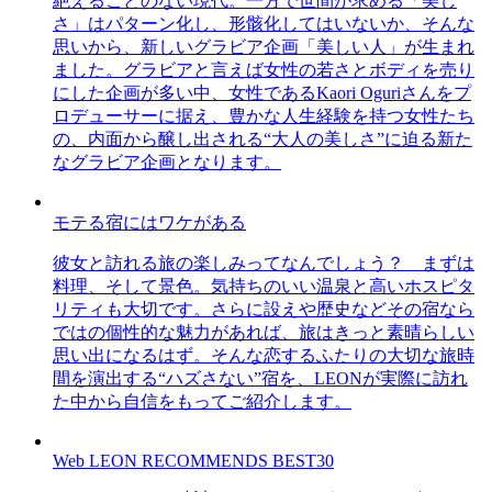
絶えることのない現代。一方で世間が求める「美し
さ」はパターン化し、形骸化してはいないか、そんな
思いから、新しいグラビア企画「美しい人」が生まれ
ました。グラビアと言えば女性の若さとボディを売り
にした企画が多い中、女性であるKaori Oguriさんをプ
ロデューサーに据え、豊かな人生経験を持つ女性たち
の、内面から醸し出される“大人の美しさ”に迫る新た
なグラビア企画となります。
モテる宿にはワケがある
彼女と訪れる旅の楽しみってなんでしょう？ まずは
料理、そして景色。気持ちのいい温泉と高いホスピタ
リティも大切です。さらに設えや歴史などその宿なら
ではの個性的な魅力があれば、旅はきっと素晴らしい
思い出になるはず。そんな恋するふたりの大切な旅時
間を演出する“ハズさない”宿を、LEONが実際に訪れ
た中から自信をもってご紹介します。
Web LEON RECOMMENDS BEST30