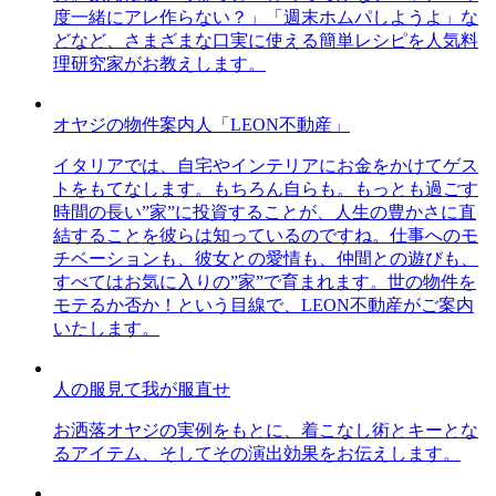
度一緒にアレ作らない？」「週末ホムパしようよ」な
どなど、さまざまな口実に使える簡単レシピを人気料
理研究家がお教えします。
オヤジの物件案内人「LEON不動産」
イタリアでは、自宅やインテリアにお金をかけてゲス
トをもてなします。もちろん自らも。もっとも過ごす
時間の長い”家”に投資することが、人生の豊かさに直
結することを彼らは知っているのですね。仕事へのモ
チベーションも、彼女との愛情も、仲間との遊びも、
すべてはお気に入りの”家”で育まれます。世の物件を
モテるか否か！という目線で、LEON不動産がご案内
いたします。
人の服見て我が服直せ
お洒落オヤジの実例をもとに、着こなし術とキーとな
るアイテム、そしてその演出効果をお伝えします。