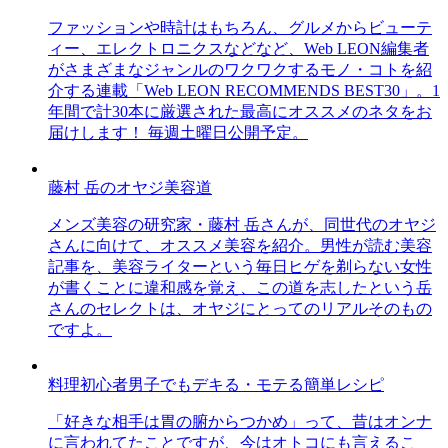
ファッションや時計はもちろん、グルメからビューテ
ィー、エレクトロニクスなどなど、Web LEON編集者
がさまざまなジャンルのワクワクするモノ・コトを紹
介する連載「Web LEON RECOMMENDS BEST30」。1
年間で計30本に厳選された最高にオススメのネタをお
届けします！ 毎週土曜日公開予定。
藤村 岳のオヤジ美容道
メンズ美容の研究家・藤村 岳さんが、同世代のオヤジ
さんに向けて、オススメ美容を紹介。男性が読む美容
記事を、美容ライターという毎日ヒゲを剃らない女性
が書くことに違和感を覚え、この道を志したという岳
さんのセレクトは、オヤジにとってのリアルそのもの
ですよ。
料理初心者男子でもデキる・モテる簡単レシピ
「好きな相手は胃の腑からつかめ」って、昔はオンナ
に言われてたことですが、今はオトコにも言えるこ