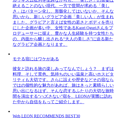
ルッキズム批判を生みながらも、「美しさ」の需要は
絶えることのない現代。一方で世間が求める「美し
さ」はパターン化し、形骸化してはいないか、そんな
思いから、新しいグラビア企画「美しい人」が生まれ
ました。グラビアと言えば女性の若さとボディを売り
にした企画が多い中、女性であるKaori Oguriさんをプ
ロデューサーに据え、豊かな人生経験を持つ女性たち
の、内面から醸し出される“大人の美しさ”に迫る新た
なグラビア企画となります。
モテる宿にはワケがある
彼女と訪れる旅の楽しみってなんでしょう？ まずは
料理、そして景色。気持ちのいい温泉と高いホスピタ
リティも大切です。さらに設えや歴史などその宿なら
ではの個性的な魅力があれば、旅はきっと素晴らしい
思い出になるはず。そんな恋するふたりの大切な旅時
間を演出する“ハズさない”宿を、LEONが実際に訪れ
た中から自信をもってご紹介します。
Web LEON RECOMMENDS BEST30