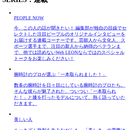
PEOPLE NOW
今、この人の話が聞きたい！ 編集部が独自の目線でセ
レクトした注目ピープルのオリジナルインタビューを
お届けする連載コーナーです。芸能人から文化人、ス
ポーツ選手まで、注目の新人から納得のベテランま
で、他では読めないWeb LEONならではのスペシャル
トークをお楽しみください！
腕時計のプロが選ぶ「一本取られました！」
数多の腕時計を日々目にしている腕時計のプロたち。
そんな彼らが魅了された、ついつい「一本取られ
た！」と膝を打ったモデルについて、熱く語っていた
だきます。
美しい人