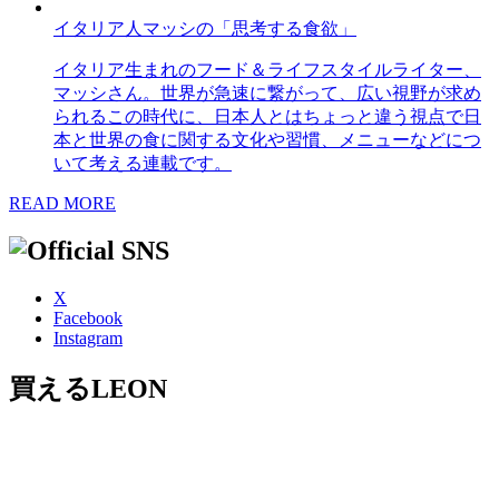
イタリア人マッシの「思考する食欲」
イタリア生まれのフード＆ライフスタイルライター、
マッシさん。世界が急速に繋がって、広い視野が求め
られるこの時代に、日本人とはちょっと違う視点で日
本と世界の食に関する文化や習慣、メニューなどにつ
いて考える連載です。
READ MORE
X
Facebook
Instagram
買えるLEON