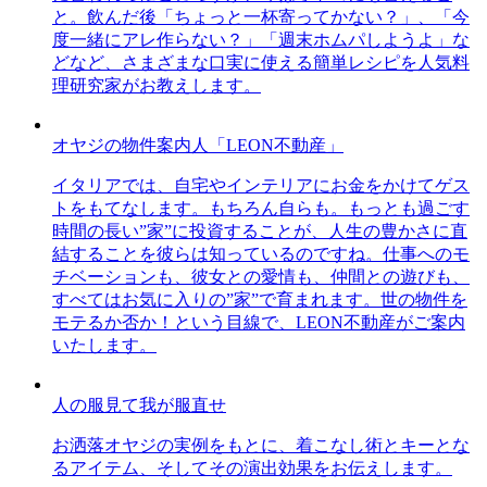
と。飲んだ後「ちょっと一杯寄ってかない？」、「今
度一緒にアレ作らない？」「週末ホムパしようよ」な
どなど、さまざまな口実に使える簡単レシピを人気料
理研究家がお教えします。
オヤジの物件案内人「LEON不動産」
イタリアでは、自宅やインテリアにお金をかけてゲス
トをもてなします。もちろん自らも。もっとも過ごす
時間の長い”家”に投資することが、人生の豊かさに直
結することを彼らは知っているのですね。仕事へのモ
チベーションも、彼女との愛情も、仲間との遊びも、
すべてはお気に入りの”家”で育まれます。世の物件を
モテるか否か！という目線で、LEON不動産がご案内
いたします。
人の服見て我が服直せ
お洒落オヤジの実例をもとに、着こなし術とキーとな
るアイテム、そしてその演出効果をお伝えします。