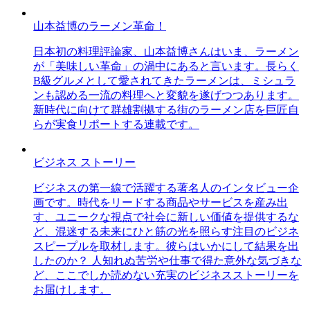
山本益博のラーメン革命！
日本初の料理評論家、山本益博さんはいま、ラーメン
が「美味しい革命」の渦中にあると言います。長らく
B級グルメとして愛されてきたラーメンは、ミシュラ
ンも認める一流の料理へと変貌を遂げつつあります。
新時代に向けて群雄割拠する街のラーメン店を巨匠自
らが実食リポートする連載です。
ビジネス ストーリー
ビジネスの第一線で活躍する著名人のインタビュー企
画です。時代をリードする商品やサービスを産み出
す、ユニークな視点で社会に新しい価値を提供するな
ど、混迷する未来にひと筋の光を照らす注目のビジネ
スピープルを取材します。彼らはいかにして結果を出
したのか？ 人知れぬ苦労や仕事で得た意外な気づきな
ど、ここでしか読めない充実のビジネスストーリーを
お届けします。