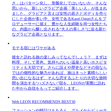
さ」はパターン化し、形骸化してはいないか、そんな
思いから、新しいグラビア企画「美しい人」が生まれ
ました。グラビアと言えば女性の若さとボディを売り
にした企画が多い中、女性であるKaori Oguriさんをプ
ロデューサーに据え、豊かな人生経験を持つ女性たち
の、内面から醸し出される“大人の美しさ”に迫る新た
なグラビア企画となります。
モテる宿にはワケがある
彼女と訪れる旅の楽しみってなんでしょう？ まずは
料理、そして景色。気持ちのいい温泉と高いホスピタ
リティも大切です。さらに設えや歴史などその宿なら
ではの個性的な魅力があれば、旅はきっと素晴らしい
思い出になるはず。そんな恋するふたりの大切な旅時
間を演出する“ハズさない”宿を、LEONが実際に訪れ
た中から自信をもってご紹介します。
Web LEON RECOMMENDS BEST30
ファッションや時計はもちろん、グルメからビューテ