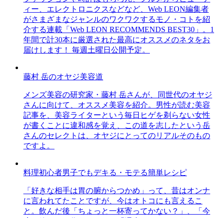
ィー、エレクトロニクスなどなど、Web LEON編集者
がさまざまなジャンルのワクワクするモノ・コトを紹
介する連載「Web LEON RECOMMENDS BEST30」。1
年間で計30本に厳選された最高にオススメのネタをお
届けします！ 毎週土曜日公開予定。
藤村 岳のオヤジ美容道
メンズ美容の研究家・藤村 岳さんが、同世代のオヤジ
さんに向けて、オススメ美容を紹介。男性が読む美容
記事を、美容ライターという毎日ヒゲを剃らない女性
が書くことに違和感を覚え、この道を志したという岳
さんのセレクトは、オヤジにとってのリアルそのもの
ですよ。
料理初心者男子でもデキる・モテる簡単レシピ
「好きな相手は胃の腑からつかめ」って、昔はオンナ
に言われてたことですが、今はオトコにも言えるこ
と。飲んだ後「ちょっと一杯寄ってかない？」、「今