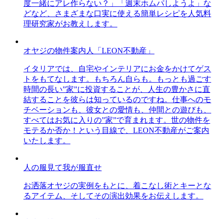
度一緒にアレ作らない？」「週末ホムパしようよ」な
どなど、さまざまな口実に使える簡単レシピを人気料
理研究家がお教えします。
オヤジの物件案内人「LEON不動産」
イタリアでは、自宅やインテリアにお金をかけてゲス
トをもてなします。もちろん自らも。もっとも過ごす
時間の長い”家”に投資することが、人生の豊かさに直
結することを彼らは知っているのですね。仕事へのモ
チベーションも、彼女との愛情も、仲間との遊びも、
すべてはお気に入りの”家”で育まれます。世の物件を
モテるか否か！という目線で、LEON不動産がご案内
いたします。
人の服見て我が服直せ
お洒落オヤジの実例をもとに、着こなし術とキーとな
るアイテム、そしてその演出効果をお伝えします。