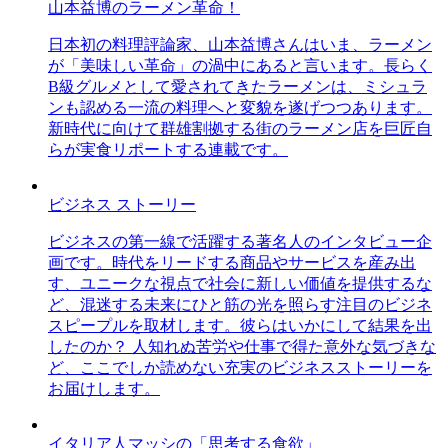
山本益博のラーメン革命！
日本初の料理評論家、山本益博さんはいま、ラーメン
が「美味しい革命」の渦中にあると言います。長らく
B級グルメとして愛されてきたラーメンは、ミシュラ
ンも認める一流の料理へと変貌を遂げつつあります。
新時代に向けて群雄割拠する街のラーメン店を巨匠自
らが実食リポートする連載です。
ビジネス ストーリー
ビジネスの第一線で活躍する著名人のインタビュー企
画です。時代をリードする商品やサービスを産み出
す、ユニークな視点で社会に新しい価値を提供するな
ど、混迷する未来にひと筋の光を照らす注目のビジネ
スピープルを取材します。彼らはいかにして結果を出
したのか？ 人知れぬ苦労や仕事で得た意外な気づきな
ど、ここでしか読めない充実のビジネスストーリーを
お届けします。
イタリア人マッシの「思考する食欲」