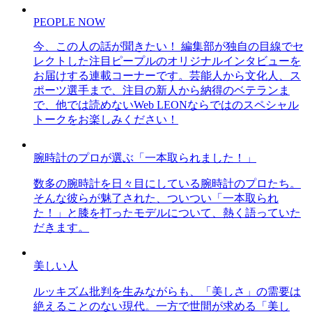
PEOPLE NOW
今、この人の話が聞きたい！ 編集部が独自の目線でセ
レクトした注目ピープルのオリジナルインタビューを
お届けする連載コーナーです。芸能人から文化人、ス
ポーツ選手まで、注目の新人から納得のベテランま
で、他では読めないWeb LEONならではのスペシャル
トークをお楽しみください！
腕時計のプロが選ぶ「一本取られました！」
数多の腕時計を日々目にしている腕時計のプロたち。
そんな彼らが魅了された、ついつい「一本取られ
た！」と膝を打ったモデルについて、熱く語っていた
だきます。
美しい人
ルッキズム批判を生みながらも、「美しさ」の需要は
絶えることのない現代。一方で世間が求める「美し